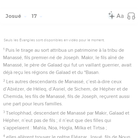
Josué
17
Seuls les Évangiles sont disponibles en vidéo pour le moment.
1
Puis le tirage au sort attribua un patrimoine à la tribu de
Manassé, fils premier-né de Joseph. Makir, le fils aîné de
Manassé, le père de Galaad qui fut un vaillant guerrier, avait
déjà reçu les régions de Galaad et du *Basan.
2
Les autres descendants de Manassé, c’est-à-dire ceux
d’Abiézer, de Héleq, d’Asriel, de Sichem, de Hépher et de
Chemida, les fils de Manassé, fils de Joseph, reçurent aussi
une part pour leurs familles.
3
Tselophhad, descendant de Manassé par Makir, Galaad et
Hépher, n’eut pas de fils ; il n’eut que des filles qui
s’appelaient : Mahla, Noa, Hogla, Milka et Tirtsa ;
4
elles allèrent trouver le prêtre Eléazar, Josué, fils de Noun,