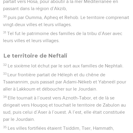
partait vers Hosa, pour aboutir à la mer Méditerranée en
passant dans la région d’Akzib,
30
puis par Oumma, Apheq et Rehob. Le territoire comprenait
vingt-deux villes et leurs villages.
31
Tel fut le patrimoine des familles de la tribu d’Aser avec
leurs villes et leurs villages.
Le territoire de Neftali
32
Le sixième lot échut par le sort aux familles de Nephtali.
33
Leur frontière partait de Héleph et du chêne de
Tsaanannim, puis passait par Adami-Nékeb et Yabneél pour
aller à Lakkoum et déboucher sur le Jourdain.
34
Elle tournait à l’ouest vers Aznoth-Tabor, et de là se
dirigeait vers Houqoq et touchait le territoire de Zabulon au
sud, puis celui d’Aser à l’ouest. A l’est, elle était constituée
par le Jourdain.
35
Les villes fortifiées étaient Tsiddim, Tser, Hammath,