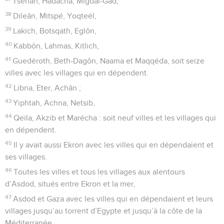
Tsenân, Hadacha, Migdal-Gad,
38
Dileân, Mitspé, Yoqteél,
39
Lakich, Botsqath, Eglôn,
40
Kabbôn, Lahmas, Kitlich,
41
Guedéroth, Beth-Dagôn, Naama et Maqqéda, soit seize
villes avec les villages qui en dépendent.
42
Libna, Eter, Achân ;
43
Yiphtah, Achna, Netsib,
44
Qeïla, Akzib et Marécha : soit neuf villes et les villages qui
en dépendent.
45
Il y avait aussi Ekron avec les villes qui en dépendaient et
ses villages.
46
Toutes les villes et tous les villages aux alentours
d’Asdod, situés entre Ekron et la mer,
47
Asdod et Gaza avec les villes qui en dépendaient et leurs
villages jusqu’au torrent d’Egypte et jusqu’à la côte de la
Méditerranée.