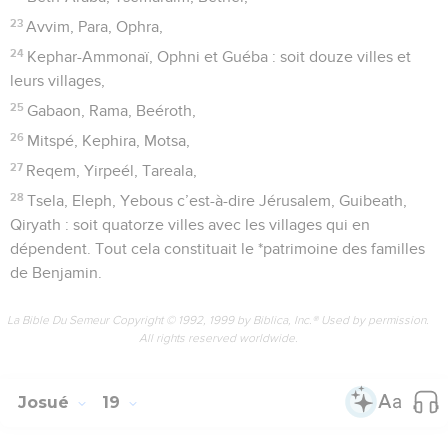
23
Avvim, Para, Ophra,
24
Kephar-Ammonaï, Ophni et Guéba : soit douze villes et
leurs villages,
25
Gabaon, Rama, Beéroth,
26
Mitspé, Kephira, Motsa,
27
Reqem, Yirpeél, Tareala,
28
Tsela, Eleph, Yebous c’est-à-dire Jérusalem, Guibeath,
Qiryath : soit quatorze villes avec les villages qui en
dépendent. Tout cela constituait le *patrimoine des familles
de Benjamin.
La Bible Du Semeur Copyright © 1992, 1999 by Biblica, Inc.® Used by permission.
All rights reserved worldwide.
Josué
19