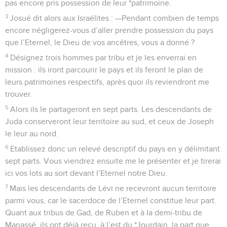
pas encore pris possession de leur *patrimoine.
3
Josué dit alors aux Israélites : —Pendant combien de temps
encore négligerez-vous d’aller prendre possession du pays
que l’Eternel, le Dieu de vos ancêtres, vous a donné ?
4
Désignez trois hommes par tribu et je les enverrai en
mission : ils iront parcourir le pays et ils feront le plan de
leurs patrimoines respectifs, après quoi ils reviendront me
trouver.
5
Alors ils le partageront en sept parts. Les descendants de
Juda conserveront leur territoire au sud, et ceux de Joseph
le leur au nord.
6
Etablissez donc un relevé descriptif du pays en y délimitant
sept parts. Vous viendrez ensuite me le présenter et je tirerai
ici vos lots au sort devant l’Eternel notre Dieu.
7
Mais les descendants de Lévi ne recevront aucun territoire
parmi vous, car le sacerdoce de l’Eternel constitue leur part.
Quant aux tribus de Gad, de Ruben et à la demi-tribu de
Manassé, ils ont déjà reçu, à l’est du *Jourdain, la part que