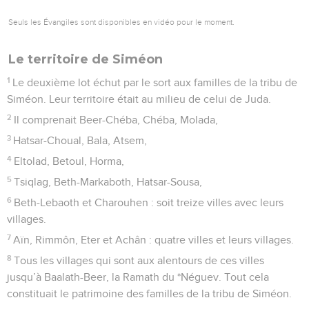
Seuls les Évangiles sont disponibles en vidéo pour le moment.
Le territoire de Siméon
1
Le deuxième lot échut par le sort aux familles de la tribu de
Siméon. Leur territoire était au milieu de celui de Juda.
2
Il comprenait Beer-Chéba, Chéba, Molada,
3
Hatsar-Choual, Bala, Atsem,
4
Eltolad, Betoul, Horma,
5
Tsiqlag, Beth-Markaboth, Hatsar-Sousa,
6
Beth-Lebaoth et Charouhen : soit treize villes avec leurs
villages.
7
Aïn, Rimmôn, Eter et Achân : quatre villes et leurs villages.
8
Tous les villages qui sont aux alentours de ces villes
jusqu’à Baalath-Beer, la Ramath du *Néguev. Tout cela
constituait le patrimoine des familles de la tribu de Siméon.