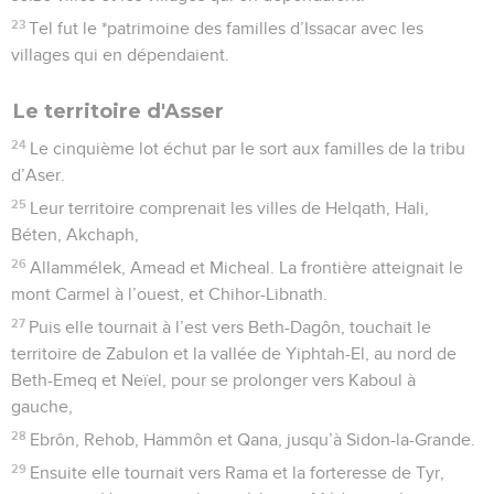
23
Tel fut le *patrimoine des familles d’Issacar avec les
villages qui en dépendaient.
Le territoire d'Asser
24
Le cinquième lot échut par le sort aux familles de la tribu
d’Aser.
25
Leur territoire comprenait les villes de Helqath, Hali,
Béten, Akchaph,
26
Allammélek, Amead et Micheal. La frontière atteignait le
mont Carmel à l’ouest, et Chihor-Libnath.
27
Puis elle tournait à l’est vers Beth-Dagôn, touchait le
territoire de Zabulon et la vallée de Yiphtah-El, au nord de
Beth-Emeq et Neïel, pour se prolonger vers Kaboul à
gauche,
28
Ebrôn, Rehob, Hammôn et Qana, jusqu’à Sidon-la-Grande.
29
Ensuite elle tournait vers Rama et la forteresse de Tyr,