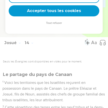
le Dieu d’Israël, est lui-même leur patrimoine, comme il le
Accepter tous les cookies
leur a dit.
La Bible Du Semeur Copyright © 1992, 1999 by Biblica, Inc.® Used by permission.
Tout refuser
All rights reserved worldwide.
Josué
14
Seuls les Évangiles sont disponibles en vidéo pour le moment.
Le partage du pays de Canaan
1
Voici les territoires que les Israélites reçurent en
possession dans le pays de Canaan. Le prêtre Eléazar et
Josué, fils de Noun, assistés des chefs de groupe familial des
tribus israélites, les leur attribuèrent.
2
Cette répartition des terres entre les neuf tribus et la demi-