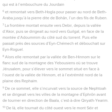
qui est à l’embouchure du Jourdain
6
et remontait vers Beth-Hogla pour passer au nord de Beth-
Araba jusqu’à la pierre dite de Bohân, l’un des fils de Ruben.
7
La frontière montait ensuite vers Debir, depuis la vallée
d’Akor, puis se dirigeait au nord vers Guilgal, en face de la
montée d’Adoummim du côté sud du torrent. Puis elle
passait près des sources d’Eyn-Chémech et débouchait sur
Eyn-Roguel.
8
Alors elle remontait par la vallée de Ben-Hinnom sur le
flanc sud de la montagne des Yebousiens où se trouve
Jérusalem, pour s’élever vers le sommet situé en face à
l’ouest de la vallée de Hinnom, et à l’extrémité nord de la
plaine des Rephaïm.
9
De ce sommet, elle s’incurvait vers la source de Nephtoah
et se dirigeait vers les villes de la montagne d’Ephrôn avant
de tourner en direction de Baala, c’est-à-dire Qiryath-Yearim.
10
De là, elle tournait du côté ouest vers le mont Séir et