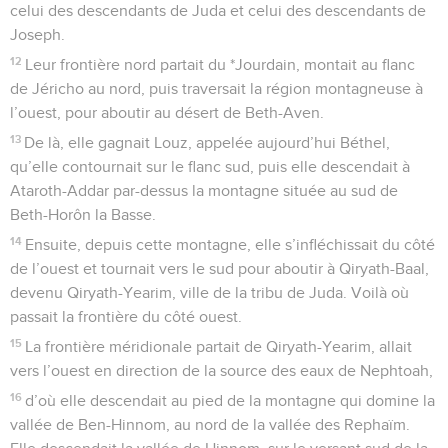
celui des descendants de Juda et celui des descendants de
Joseph.
12
Leur frontière nord partait du *Jourdain, montait au flanc
de Jéricho au nord, puis traversait la région montagneuse à
l’ouest, pour aboutir au désert de Beth-Aven.
13
De là, elle gagnait Louz, appelée aujourd’hui Béthel,
qu’elle contournait sur le flanc sud, puis elle descendait à
Ataroth-Addar par-dessus la montagne située au sud de
Beth-Horôn la Basse.
14
Ensuite, depuis cette montagne, elle s’infléchissait du côté
de l’ouest et tournait vers le sud pour aboutir à Qiryath-Baal,
devenu Qiryath-Yearim, ville de la tribu de Juda. Voilà où
passait la frontière du côté ouest.
15
La frontière méridionale partait de Qiryath-Yearim, allait
vers l’ouest en direction de la source des eaux de Nephtoah,
16
d’où elle descendait au pied de la montagne qui domine la
vallée de Ben-Hinnom, au nord de la vallée des Rephaïm.