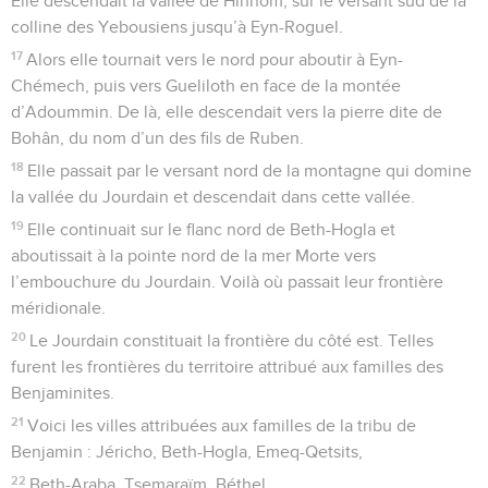
Elle descendait la vallée de Hinnom, sur le versant sud de la
colline des Yebousiens jusqu’à Eyn-Roguel.
17
Alors elle tournait vers le nord pour aboutir à Eyn-
Chémech, puis vers Gueliloth en face de la montée
d’Adoummin. De là, elle descendait vers la pierre dite de
Bohân, du nom d’un des fils de Ruben.
18
Elle passait par le versant nord de la montagne qui domine
la vallée du Jourdain et descendait dans cette vallée.
19
Elle continuait sur le flanc nord de Beth-Hogla et
aboutissait à la pointe nord de la mer Morte vers
l’embouchure du Jourdain. Voilà où passait leur frontière
méridionale.
20
Le Jourdain constituait la frontière du côté est. Telles
furent les frontières du territoire attribué aux familles des
Benjaminites.
21
Voici les villes attribuées aux familles de la tribu de
Benjamin : Jéricho, Beth-Hogla, Emeq-Qetsits,
22
Beth-Araba, Tsemaraïm, Béthel,