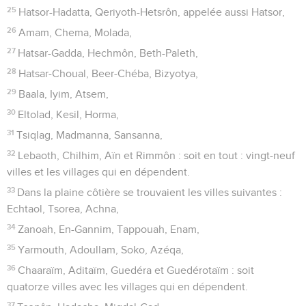
25
Hatsor-Hadatta, Qeriyoth-Hetsrôn, appelée aussi Hatsor,
26
Amam, Chema, Molada,
27
Hatsar-Gadda, Hechmôn, Beth-Paleth,
28
Hatsar-Choual, Beer-Chéba, Bizyotya,
29
Baala, Iyim, Atsem,
30
Eltolad, Kesil, Horma,
31
Tsiqlag, Madmanna, Sansanna,
32
Lebaoth, Chilhim, Aïn et Rimmôn : soit en tout : vingt-neuf
villes et les villages qui en dépendent.
33
Dans la plaine côtière se trouvaient les villes suivantes :
Echtaol, Tsorea, Achna,
34
Zanoah, En-Gannim, Tappouah, Enam,
35
Yarmouth, Adoullam, Soko, Azéqa,
36
Chaaraïm, Aditaïm, Guedéra et Guedérotaïm : soit
quatorze villes avec les villages qui en dépendent.
37