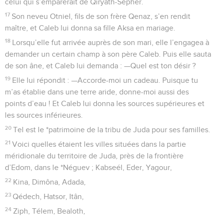
celui qui s’emparerait de Qiryath-Sépher.
17
Son neveu Otniel, fils de son frère Qenaz, s’en rendit
maître, et Caleb lui donna sa fille Aksa en mariage.
18
Lorsqu’elle fut arrivée auprès de son mari, elle l’engagea à
demander un certain champ à son père Caleb. Puis elle sauta
de son âne, et Caleb lui demanda : —Quel est ton désir ?
19
Elle lui répondit : —Accorde-moi un cadeau. Puisque tu
m’as établie dans une terre aride, donne-moi aussi des
points d’eau ! Et Caleb lui donna les sources supérieures et
les sources inférieures.
20
Tel est le *patrimoine de la tribu de Juda pour ses familles.
21
Voici quelles étaient les villes situées dans la partie
méridionale du territoire de Juda, près de la frontière
d’Edom, dans le *Néguev ; Kabseél, Eder, Yagour,
22
Kina, Dimôna, Adada,
23
Qédech, Hatsor, Itân,
24
Ziph, Télem, Bealoth,