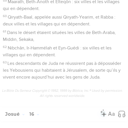
59
Maarath, Beth-Anoth et Elteqôn : six villes et les villages
qui en dépendent.
60
Qiryath-Baal, appelée aussi Qiryath-Yearim, et Rabba :
deux villes et les villages qui en dépendent.
61
Dans le désert étaient situées les villes de Beth-Araba,
Middin, Sekaka,
62
Nibchân, Ir-Hammélah et Eyn-Guédi : six villes et les
villages qui en dépendent.
63
Les descendants de Juda ne réussirent pas à déposséder
les Yebousiens qui habitaient à Jérusalem, de sorte qu’ils y
vivent encore aujourd’hui avec les gens de Juda.
La Bible Du Semeur Copyright © 1992, 1999 by Biblica, Inc.® Used by permission.
All rights reserved worldwide.
Josué
16