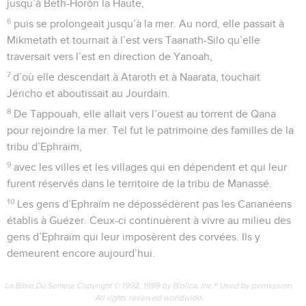
jusqu’à Beth-Horôn la Haute,
6
puis se prolongeait jusqu’à la mer. Au nord, elle passait à
Mikmetath et tournait à l’est vers Taanath-Silo qu’elle
traversait vers l’est en direction de Yanoah,
7
d’où elle descendait à Ataroth et à Naarata, touchait
Jéricho et aboutissait au Jourdain.
8
De Tappouah, elle allait vers l’ouest au torrent de Qana
pour rejoindre la mer. Tel fut le patrimoine des familles de la
tribu d’Ephraïm,
9
avec les villes et les villages qui en dépendent et qui leur
furent réservés dans le territoire de la tribu de Manassé.
10
Les gens d’Ephraïm ne dépossédèrent pas les Cananéens
établis à Guézer. Ceux-ci continuèrent à vivre au milieu des
gens d’Ephraïm qui leur imposèrent des corvées. Ils y
demeurent encore aujourd’hui.
La Bible Du Semeur Copyright © 1992, 1999 by Biblica, Inc.® Used by permission.
All rights reserved worldwide.