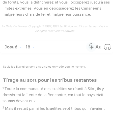
de forêts, vous la défricherez et vous l’occuperez jusqu’à ses
limites extrêmes. Vous en déposséderez les Cananéens
malgré leurs chars de fer et malgré leur puissance.
La Bible Du Semeur Copyright © 1992, 1999 by Biblica, Inc.® Used by permission.
All rights reserved worldwide.
Josué
18
Seuls les Évangiles sont disponibles en vidéo pour le moment.
Tirage au sort pour les tribus restantes
1
Toute la communauté des Israélites se réunit à Silo ; ils y
dressèrent la *tente de la Rencontre, car tout le pays était
soumis devant eux.
2
Mais il restait parmi les Israélites sept tribus qui n’avaient