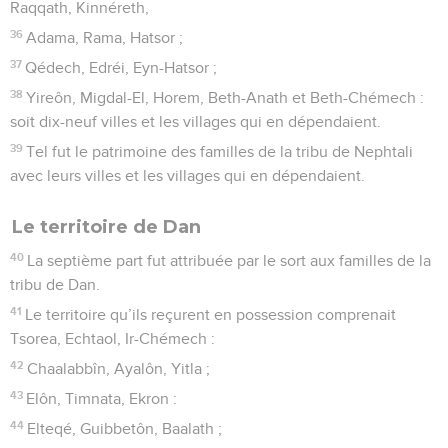
Raqqath, Kinnéreth,
36
Adama, Rama, Hatsor ;
37
Qédech, Edréi, Eyn-Hatsor ;
38
Yireôn, Migdal-El, Horem, Beth-Anath et Beth-Chémech :
soit dix-neuf villes et les villages qui en dépendaient.
39
Tel fut le patrimoine des familles de la tribu de Nephtali
avec leurs villes et les villages qui en dépendaient.
Le territoire de Dan
40
La septième part fut attribuée par le sort aux familles de la
tribu de Dan.
41
Le territoire qu’ils reçurent en possession comprenait
Tsorea, Echtaol, Ir-Chémech :
42
Chaalabbîn, Ayalôn, Yitla ;
43
Elôn, Timnata, Ekron :
44
Elteqé, Guibbetôn, Baalath ;