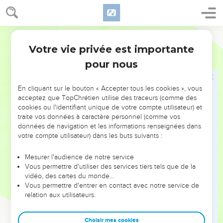
est du Jourdain qui constituait la frontière jusqu’au lac de
Génézareth.
28
Tel était le patrimoine réparti entre les familles de Gad
Semeur
avec les villes qu’il comprenait et les villages qui en
Votre vie privée est importante
Josué
13
dépendaient.
pour nous
29
Enfin Moïse avait donné sa part à la demi-tribu de
Manassé, répartie selon ses familles.
En cliquant sur le bouton « Accepter tous les cookies », vous
30
Leur territoire comprenait, à partir de Mahanaïm, le Basan,
acceptez que TopChrétien utilise des traceurs (comme des
tout le royaume de Og, le roi du Basan, ainsi que les soixante
cookies ou l'identifiant unique de votre compte utilisateur) et
traite vos données à caractère personnel (comme vos
bourgs de Yaïr en Basan.
données de navigation et les informations renseignées dans
31
La moitié du pays de Galaad, Achtaroth et Edréi, les
votre compte utilisateur) dans les buts suivants :
anciennes capitales du royaume de Og en Basan, échurent
aux descendants de Makir, fils de Manassé, à la moitié
Mesurer l'audience de notre service
Vous permettre d'utiliser des services tiers tels que de la
d’entre eux, réparties entre leurs familles.
vidéo, des cartes du monde…
32
Telle fut la répartition faite par Moïse, lorsqu’il se trouvait
Vous permettre d'entrer en contact avec notre service de
relation aux utilisateurs.
dans les plaines de Moab, du côté oriental du Jourdain, en
face de Jéricho.
Choisir mes cookies
33
Il n’attribua pas de patrimoine à la tribu de Lévi. L’Eternel,