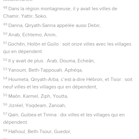
48
Dans la région montagneuse, il y avait les villes de
Chamir, Yattir, Soko,
49
Danna, Qiryath-Sanna appelée aussi Debir,
50
Anab, Echtemo, Anim,
51
Gochên, Holôn et Guilo : soit onze villes avec les villages
qui en dépendent.
52
Il y avait de plus : Arab, Douma, Echeân,
53
Yanoum, Beth-Tappouah, Aphéqa,
54
Houmeta, Qiryath-Arba, c’est-à-dire Hébron, et Tsior : soit
neuf villes et les villages qui en dépendent,
55
Maôn, Karmel, Ziph, Youtta,
56
Jizréel, Yoqdeam, Zanoah,
57
Qaïn, Guibea et Timna : dix villes et les villages qui en
dépendent.
58
Halhoul, Beth-Tsour, Guedor,