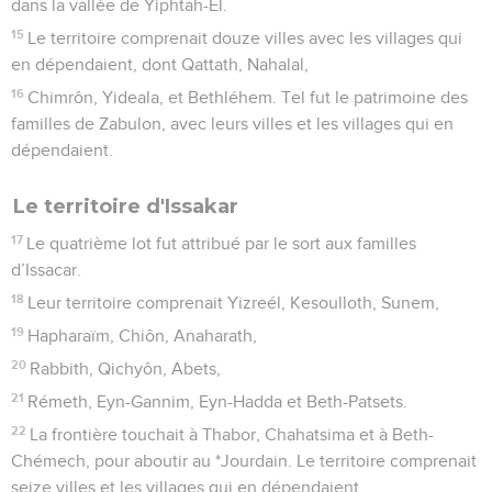
dans la vallée de Yiphtah-El.
15
Le territoire comprenait douze villes avec les villages qui
en dépendaient, dont Qattath, Nahalal,
16
Chimrôn, Yideala, et Bethléhem. Tel fut le patrimoine des
familles de Zabulon, avec leurs villes et les villages qui en
dépendaient.
Le territoire d'Issakar
17
Le quatrième lot fut attribué par le sort aux familles
d’Issacar.
18
Leur territoire comprenait Yizreél, Kesoulloth, Sunem,
19
Hapharaïm, Chiôn, Anaharath,
20
Rabbith, Qichyôn, Abets,
21
Rémeth, Eyn-Gannim, Eyn-Hadda et Beth-Patsets.
22
La frontière touchait à Thabor, Chahatsima et à Beth-
Chémech, pour aboutir au *Jourdain. Le territoire comprenait
seize villes et les villages qui en dépendaient.