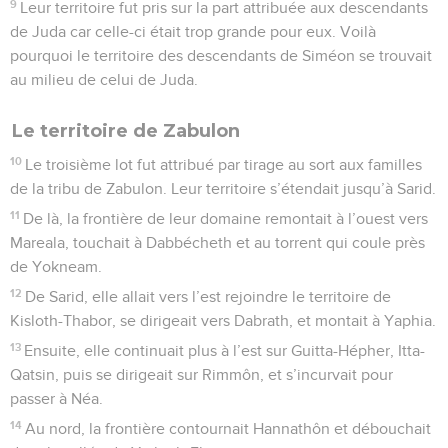
9
Leur territoire fut pris sur la part attribuée aux descendants
de Juda car celle-ci était trop grande pour eux. Voilà
pourquoi le territoire des descendants de Siméon se trouvait
au milieu de celui de Juda.
Le territoire de Zabulon
10
Le troisième lot fut attribué par tirage au sort aux familles
de la tribu de Zabulon. Leur territoire s’étendait jusqu’à Sarid.
11
De là, la frontière de leur domaine remontait à l’ouest vers
Mareala, touchait à Dabbécheth et au torrent qui coule près
de Yokneam.
12
De Sarid, elle allait vers l’est rejoindre le territoire de
Kisloth-Thabor, se dirigeait vers Dabrath, et montait à Yaphia.
13
Ensuite, elle continuait plus à l’est sur Guitta-Hépher, Itta-
Qatsin, puis se dirigeait sur Rimmôn, et s’incurvait pour
passer à Néa.
14
Au nord, la frontière contournait Hannathôn et débouchait