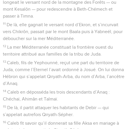
longeait le versant nord de la montagne des Forêts — ou
mont Kesalôn — pour redescendre à Beth-Chémech et
passer à Timna.
11
De là, elle gagnait le versant nord d’Ekron, et s’incurvait
vers Chikrôn, passait par le mont Baala puis à Yabneél, pour
déboucher sur la mer Méditerranée.
12
La mer Méditerranée constituait la frontière ouest du
territoire attribué aux familles de la tribu de Juda.
13
Caleb, fils de Yephounné, reçut une part du territoire de
Juda, comme l’Eternel l’avait ordonné à Josué. On lui donna
Hébron qui s’appelait Qiryath-Arba, du nom d’Arba, l’ancêtre
d’Anaq.
14
Caleb en déposséda les trois descendants d’Anaq :
Chéchaï, Ahimân et Talmaï.
15
De là, il partit attaquer les habitants de Debir — qui
s’appelait autrefois Qiryath-Sépher.
16
Caleb fit savoir qu’il donnerait sa fille Aksa en mariage à