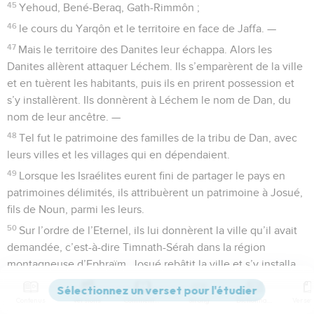
45
Yehoud, Bené-Beraq, Gath-Rimmôn ;
46
le cours du Yarqôn et le territoire en face de Jaffa. —
47
Mais le territoire des Danites leur échappa. Alors les
Danites allèrent attaquer Léchem. Ils s’emparèrent de la ville
et en tuèrent les habitants, puis ils en prirent possession et
s’y installèrent. Ils donnèrent à Léchem le nom de Dan, du
nom de leur ancêtre. —
48
Tel fut le patrimoine des familles de la tribu de Dan, avec
leurs villes et les villages qui en dépendaient.
49
Lorsque les Israélites eurent fini de partager le pays en
patrimoines délimités, ils attribuèrent un patrimoine à Josué,
fils de Noun, parmi les leurs.
50
Sur l’ordre de l’Eternel, ils lui donnèrent la ville qu’il avait
demandée, c’est-à-dire Timnath-Sérah dans la région
montagneuse d’Ephraïm. Josué rebâtit la ville et s’y installa.
51
Tels furent les patrimoines que le prêtre Eléazar, Josué,
Contenus
Versions
Commentaires
Strong
Dictionnaire
fils de Noun, et les chefs des groupes familiaux des tribus