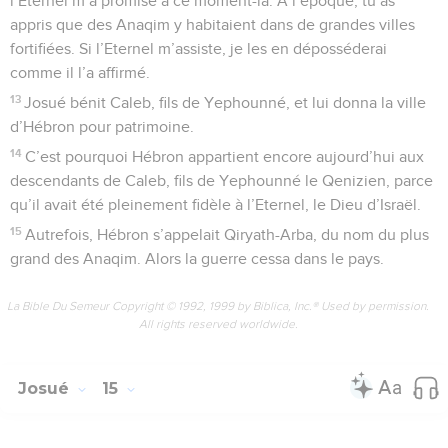
l’Eternel m’a promise à ce moment-là. A l’époque, tu as
appris que des Anaqim y habitaient dans de grandes villes
fortifiées. Si l’Eternel m’assiste, je les en déposséderai
comme il l’a affirmé.
13
Josué bénit Caleb, fils de Yephounné, et lui donna la ville
d’Hébron pour patrimoine.
14
C’est pourquoi Hébron appartient encore aujourd’hui aux
descendants de Caleb, fils de Yephounné le Qenizien, parce
qu’il avait été pleinement fidèle à l’Eternel, le Dieu d’Israël.
15
Autrefois, Hébron s’appelait Qiryath-Arba, du nom du plus
grand des Anaqim. Alors la guerre cessa dans le pays.
La Bible Du Semeur Copyright © 1992, 1999 by Biblica, Inc.® Used by permission.
All rights reserved worldwide.
Josué
15