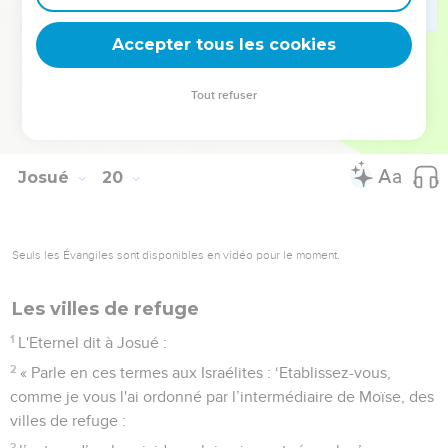
montagneuse d'Ephraïm. Josué reconstruisit la ville et y
habita.
Accepter tous les cookies
51
Tels sont les héritages que le prêtre Eléazar, Josué, fils de
Nun, et les chefs de famille des tribus israélites distribuèrent
Tout refuser
par tirage au sort devant l'Eternel à Silo, à l'entrée de la tente
de la rencontre. Ils mirent ainsi un terme au partage du pays.
Josué
20
Seuls les Évangiles sont disponibles en vidéo pour le moment.
Les villes de refuge
1
L'Eternel dit à Josué :
2
« Parle en ces termes aux Israélites : ‘Etablissez-vous,
comme je vous l'ai ordonné par l’intermédiaire de Moïse, des
villes de refuge :
3