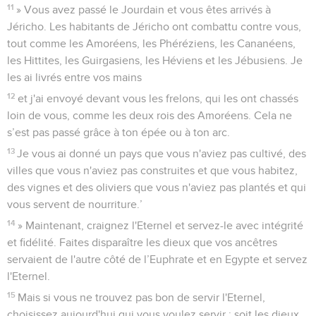
11
» Vous avez passé le Jourdain et vous êtes arrivés à
Jéricho. Les habitants de Jéricho ont combattu contre vous,
tout comme les Amoréens, les Phéréziens, les Cananéens,
les Hittites, les Guirgasiens, les Héviens et les Jébusiens. Je
les ai livrés entre vos mains
12
et j'ai envoyé devant vous les frelons, qui les ont chassés
loin de vous, comme les deux rois des Amoréens. Cela ne
s’est pas passé grâce à ton épée ou à ton arc.
13
Je vous ai donné un pays que vous n'aviez pas cultivé, des
villes que vous n'aviez pas construites et que vous habitez,
des vignes et des oliviers que vous n'aviez pas plantés et qui
vous servent de nourriture.’
14
» Maintenant, craignez l'Eternel et servez-le avec intégrité
et fidélité. Faites disparaître les dieux que vos ancêtres
servaient de l'autre côté de l’Euphrate et en Egypte et servez
l'Eternel.
15
Mais si vous ne trouvez pas bon de servir l'Eternel,
choisissez aujourd'hui qui vous voulez servir : soit les dieux