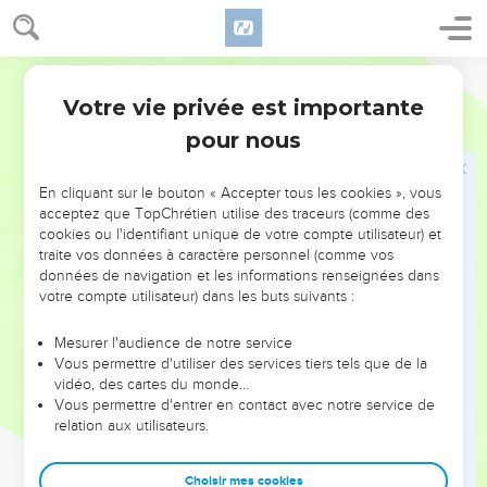
43
Elon, Thimnatha, Ekron,
44
Eltheké, Guibbethon, Baalath,
45
Segond 21
Jehud, Bené-Berak, Gath-Rimmon,
Votre vie privée est importante
46
Mé-Jarkon et Rakkon, avec le territoire qui fait face à
Josué
19
Jaffa.
pour nous
47
Toutefois, le territoire des Danites dépassa ces limites. Les
Danites montèrent et combattirent contre Léshem. Ils s'en
En cliquant sur le bouton « Accepter tous les cookies », vous
acceptez que TopChrétien utilise des traceurs (comme des
emparèrent et la frappèrent du tranchant de l'épée. Ils en
cookies ou l'identifiant unique de votre compte utilisateur) et
prirent possession, s'y installèrent et l'appelèrent Dan, du
traite vos données à caractère personnel (comme vos
nom de leur ancêtre Dan.
données de navigation et les informations renseignées dans
votre compte utilisateur) dans les buts suivants :
48
Tel fut l'héritage des clans de la tribu de Dan. C’étaient
ces villes-là et leurs villages.
Mesurer l'audience de notre service
49
Lorsqu'ils eurent fini de procéder au partage du pays
Vous permettre d'utiliser des services tiers tels que de la
vidéo, des cartes du monde…
d'après ses frontières, les Israélites donnèrent à Josué, fils de
Vous permettre d'entrer en contact avec notre service de
Nun, une possession au milieu d'eux.
relation aux utilisateurs.
50
Conformément à l'ordre de l'Eternel, ils lui donnèrent la
ville qu'il avait demandée : Thimnath-Sérach, dans la région
Choisir mes cookies