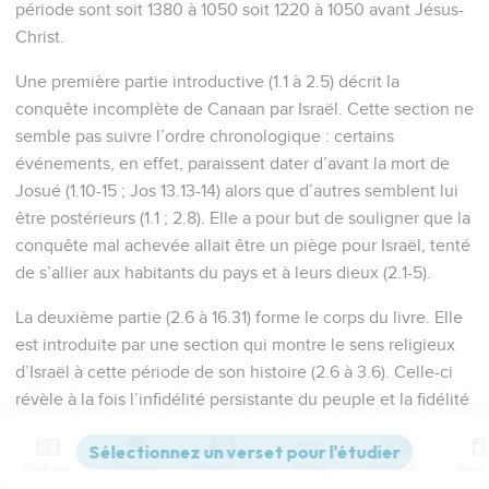
période sont soit 1380 à 1050 soit 1220 à 1050 avant Jésus-
Christ.
Une première partie introductive (1.1 à 2.5) décrit la
conquête incomplète de Canaan par Israël. Cette section ne
semble pas suivre l’ordre chronologique : certains
événements, en effet, paraissent dater d’avant la mort de
Josué (1.10-15 ; Jos 13.13-14) alors que d’autres semblent lui
être postérieurs (1.1 ; 2.8). Elle a pour but de souligner que la
conquête mal achevée allait être un piège pour Israël, tenté
de s’allier aux habitants du pays et à leurs dieux (2.1-5).
La deuxième partie (2.6 à 16.31) forme le corps du livre. Elle
est introduite par une section qui montre le sens religieux
d’Israël à cette période de son histoire (2.6 à 3.6). Celle-ci
révèle à la fois l’infidélité persistante du peuple et la fidélité
de l’Eternel à son alliance. A plusieurs reprises, on retrouve
le même enchaînement, annoncé par Moïse et conforme
Contenus
Versions
Commentaires
Strong
Dictionnaire
aux sanctions de l’alliance (Dt 28 et 29) : attrait d’Israël pour