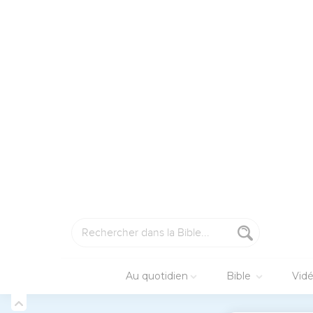
la ville sept fois, et le
5
Et quand ils sonneront
jettera de grands cris ;
devant soi.
6
Josué, fils de Nun, app
sacrificateurs portent s
7
Il dit ensuite au peupl
de l'Éternel.
8
Et quand Josué eut par
l'Éternel, passèrent et s
9
Les hommes armés march
suivait l'arche ; en mar
10
Or, Josué avait comma
entendre votre voix, et 
cris ! Alors vous pousse
11
Il fit donc faire le to
y passèrent la nuit.