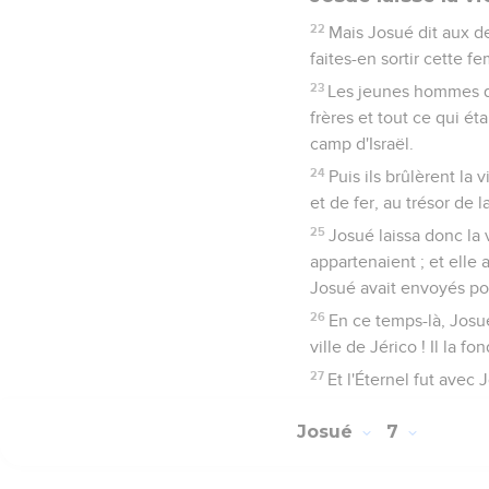
13
Lève-toi, sanctifie le 
a de l'interdit au milie
ayez ôté l'interdit du m
14
Vous vous approcherez 
familles ; et la famille 
s'approchera par homm
15
Et celui qui aura été s
transgressé l'alliance d
16
Josué se leva donc de 
17
Puis il fit approcher l
approcher la famille de
18
Et il fit approcher sa
Juda, fut saisi.
19
Alors Josué dit à Acan
moi, je te prie, ce que t
20
Et Acan répondit à Josu
fait.