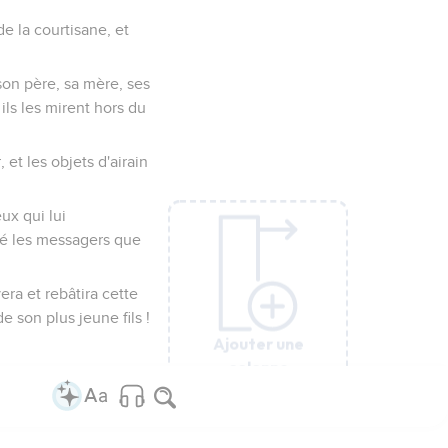
l, le Dieu d'Israël : Il y
, jusqu'à ce que vous
ra s'approchera par
ternel saisira
ui, parce qu'il a
Juda fut saisie.
ie. Puis il fit
érach, de la tribu de
lui hommage. Déclare-
; et voici ce que j'ai