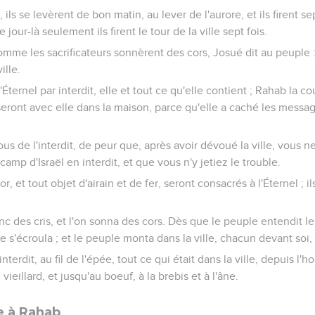
èrent environ trente-six hommes ; ils les poursuivirent depuis la 
scente. Et le coeur du peuple se fondit et devint comme de l'eau.
êtements, et tomba le visage contre terre, devant l'arche de l'Éter
et ils jetèrent de la poussière sur leur tête.
gneur Éternel, pourquoi as-tu fait passer le Jourdain à ce peuple,
 pour nous faire périr ? Oh ! que n'avons-nous pris le parti de d
dirai-je, après qu'Israël a tourné le dos devant ses ennemis ?
les habitants du pays l'apprendront ; ils nous envelopperont ; il
e feras-tu pour ton grand nom ?
Josué : Lève-toi ! Pourquoi es-tu ainsi étendu, le visage contre ter
t même transgressé mon alliance, que je leur avais prescrite, et ils 
t menti, et ils l'ont mis dans leurs bagages.
fants d'Israël ne pourront pas subsister devant leurs ennemis ; il
r ils sont tombés en interdit. Je ne serai plus avec vous, si vous