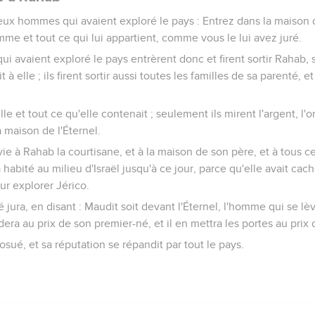
peuple, et dis : Sanctifiez-vous pour demain ; car ainsi a dit l'Éterne
u de toi, ô Israël ; tu ne pourras pas subsister devant tes ennemis
ilieu de vous.
donc, le matin, selon vos tribus ; et la tribu que l'Éternel saisi
que l'Éternel saisira s'approchera par maisons ; et la maison que l'É
es.
aisi, ayant de l'interdit, sera brûlé au feu, lui et tout ce qui est à l
e l'Éternel, et qu'il a commis une infamie en Israël.
bon matin, et fit approcher Israël selon ses tribus, et la tribu de 
es familles de Juda, et la famille des descendants de Zérach fut sais
s descendants de Zérach, par hommes, et Zabdi fut saisi.
 maison par hommes, et Acan, fils de Carmi, fils de Zabdi, fils de Z
 : Mon fils, donne gloire à l'Éternel, le Dieu d'Israël, et rends-
u as fait ; ne me le cache point.
é, et dit : C'est vrai, j'ai péché contre l'Éternel, le Dieu d'Israël 