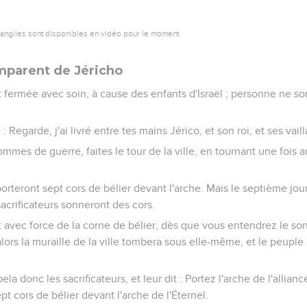
 des cris, et l'on sonna des cors. Dès que le peuple entendit le 
le s'écroula ; et le peuple monta dans la ville, chacun devant soi, et
interdit, au fil de l'épée, tout ce qui était dans la ville, depuis 
vieillard, et jusqu'au boeuf, à la brebis et à l'âne.
ie à Rahab
eux hommes qui avaient exploré le pays : Entrez dans la maison d
emme et tout ce qui lui appartient, comme vous le lui avez juré.
 avaient exploré le pays entrèrent donc et firent sortir Rahab, 
t à elle ; ils firent sortir aussi toutes les familles de sa parenté, e
ille et tout ce qu'elle contenait ; seulement ils mirent l'argent, l'or
a maison de l'Éternel.
vie à Rahab la courtisane, et à la maison de son père, et à tous ce
a habité au milieu d'Israël jusqu'à ce jour, parce qu'elle avait ca
r explorer Jérico.
 jura, en disant : Maudit soit devant l'Éternel, l'homme qui se lèv