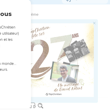
nel, marchaient et
garde suivait l'arche de
 firent ainsi pendant six
 fois le tour de la ville,
 Poussez des cris, car
urtisane vivra, elle
gers que nous avions
preniez de l'interdit,
ils entreront au trésor de