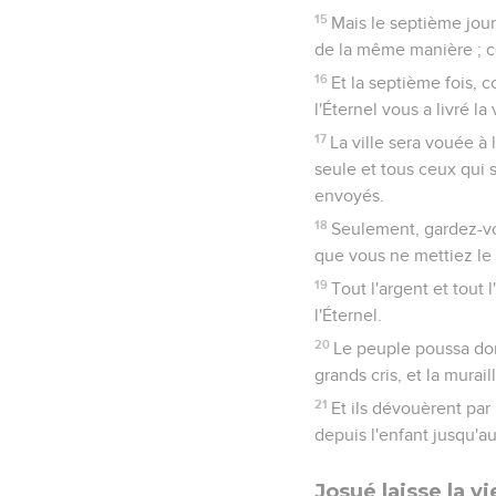
5
Et les gens d'Aï en tu
et les battirent à la de
6
Et Josué déchira ses v
et les anciens d'Israël, 
7
Et Josué dit : Ah ! Sei
les mains de l'Amoréen,
Jourdain !
8
Hélas ! Seigneur, que 
9
Les Cananéens et tous 
nom de la terre ; et qu
10
Alors l'Éternel dit à 
11
Israël a péché ; ils on
ils en ont dérobé, et on
12
C'est pourquoi les en
devant leurs ennemis, ca
du milieu de vous.