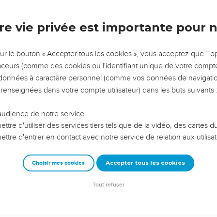
n matin, et les sacrificateurs portèrent l'arche de l'Éternel.
teurs qui portaient les sept cors de bélier devant l'arche de l'Éter
archant. Les hommes armés marchaient devant eux ; et l'arrière-
on sonnait des cors.
le tour de la ville, le second jour, puis ils retournèrent au camp. Ils
ils se levèrent de bon matin, au lever de l'aurore, et ils firent sept
our-là seulement ils firent le tour de la ville sept fois.
comme les sacrificateurs sonnèrent des cors, Josué dit au peuple :
ille.
'Éternel par interdit, elle et tout ce qu'elle contient ; Rahab la co
seront avec elle dans la maison, parce qu'elle a caché les messa
 de l'interdit, de peur que, après avoir dévoué la ville, vous ne 
amp d'Israël en interdit, et que vous n'y jetiez le trouble.
'or, et tout objet d'airain et de fer, seront consacrés à l'Éternel ; 