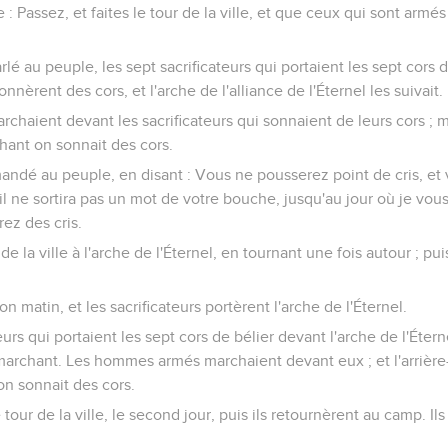
ondera au prix de son premier-né, et il en mettra les portes au prix 
Josué, et sa réputation se répandit par tout le pays.
vangiles sont disponibles en vidéo pour le moment.
nt d'Akan
d'Israël commirent un grand péché au sujet de l'interdit. Acan, fi
 la tribu de Juda, prit de l'interdit, et la colère de l'Éternel s'en
 des hommes vers Aï, qui est près de Beth-Aven, à l'orient de Bé
lorez le pays. Ces hommes montèrent donc et explorèrent Aï.
 Josué, et lui dirent : Que tout le peuple n'y monte point, et qu'e
et ils battront Aï. Ne fatigue pas là tout le peuple ; car ils so
mmes du peuple y montèrent donc ; mais ils s'enfuirent devant le