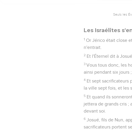
20
Le peuple poussa donc
grands cris, et la murail
21
Et ils dévouèrent par 
depuis l'enfant jusqu'au 
Josué laisse la v
22
Mais Josué dit aux d
faites-en sortir cette f
23
Les jeunes hommes qui
frères et tout ce qui étai
camp d'Israël.
24
Puis ils brûlèrent la v
et de fer, au trésor de l
25
Josué laissa donc la 
appartenaient ; et elle 
Josué avait envoyés pou
26
En ce temps-là, Josué