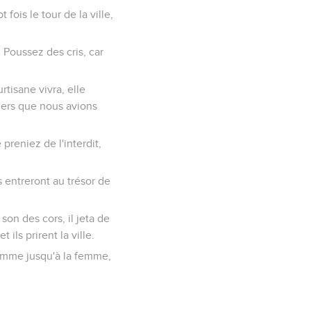
porte jusqu'à Shebarim,
nel, jusqu'au soir, lui
 pour nous livrer entre
emeurer au delà du
s retrancheront notre
re ?
ont pris de l'interdit ;
s tourneront le dos
 n'exterminez l'interdit