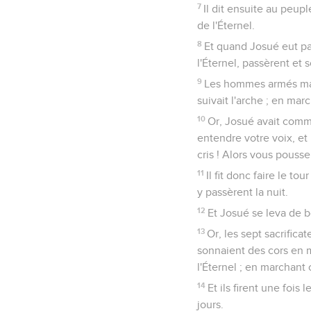
ville de Jérico ! Il la f
27
Et l'Éternel fut avec 
Josué
7
Seuls les É
Faute et châtime
1
Cependant les enfants 
Zabdi, fils de Zérach, de
d'Israël.
2
Josué envoya de Jérico
disant : Montez et exp
3
Puis ils revinrent vers
mille hommes y montent, 
4
Environ trois mille ho