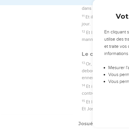
12
Et Josué se leva de bo
13
Or, les sept sacrifica
sonnaient des cors en m
l'Éternel ; en marchant 
14
Et ils firent une fois 
jours.
15
Mais le septième jour, 
de la même manière ; ce j
16
Et la septième fois, 
l'Éternel vous a livré la v
17
La ville sera vouée à l
seule et tous ceux qui 
envoyés.
18
Seulement, gardez-vous
que vous ne mettiez le c
19
Tout l'argent et tout l
l'Éternel.