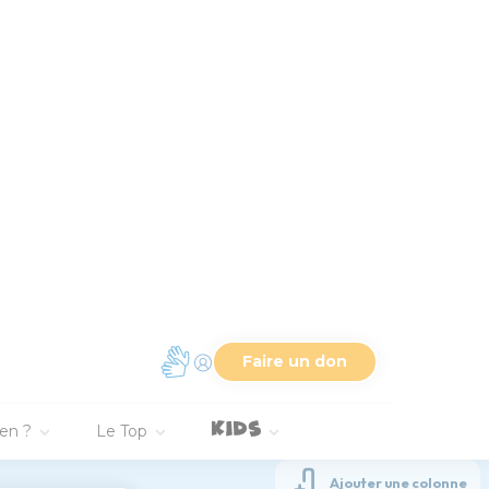
 du cor, tout le peuple
le montera, chacun
ce, et que sept
s passent devant l'arche
de bélier devant
is l'arrière-garde
vous ne ferez point
 dirai : Poussez des
is ils vinrent au camp, et