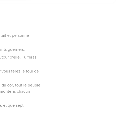
son des cors, il jeta de
 ils prirent la ville.
l'homme jusqu'à la femme,
e la courtisane, et
son père, sa mère, ses
t ils les mirent hors du
, et les objets d'airain
ux qui lui
ché les messagers que
era et rebâtira cette