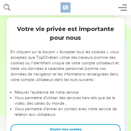
Ils deviendront pour vous des pièges, ils seront comme des
trous où vous tomberez. Ils seront comme des fouets qui
Parole de Vie
vous frappent le dos, ils seront comme des épines dans vos
yeux. À la fin, vous disparaîtrez de ce bon pays que le
Votre vie privée est importante
Josué
23
SEIGNEUR votre Dieu vous a donné.
pour nous
14
Pour ma part, je vais bientôt quitter cette terre. Mais vous
devez être entièrement d’accord avec ceci : le SEIGNEUR
En cliquant sur le bouton « Accepter tous les cookies », vous
vous a fait beaucoup de promesses, et il les a toutes
acceptez que TopChrétien utilise des traceurs (comme des
cookies ou l'identifiant unique de votre compte utilisateur) et
réalisées. Aucune des paroles qu’il vous a dites n’est restée
traite vos données à caractère personnel (comme vos
sans résultat.
données de navigation et les informations renseignées dans
15
votre compte utilisateur) dans les buts suivants :
Eh bien, de même que le SEIGNEUR votre Dieu a tenu ses
promesses, de même il réalisera ses menaces contre vous.
Mesurer l'audience de notre service
S’il le faut, il vous fera disparaître du bon pays qu’il vous a
Vous permettre d'utiliser des services tiers tels que de la
lui-même donné.
vidéo, des cartes du monde…
Vous permettre d'entrer en contact avec notre service de
16
Supposons ceci : Vous n’obéissez pas à l’alliance que le
relation aux utilisateurs.
SEIGNEUR votre Dieu vous a commandé de respecter, vous
vous tournez vers d’autres dieux et vous vous mettez à
Choisir mes cookies
genoux pour les adorer. Alors le SEIGNEUR se mettra en