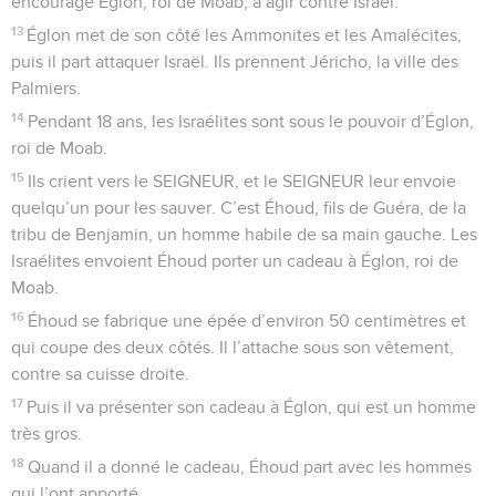
encourage Églon, roi de Moab, à agir contre Israël.
13
Églon met de son côté les Ammonites et les Amalécites,
puis il part attaquer Israël. Ils prennent Jéricho, la ville des
Palmiers.
14
Pendant 18 ans, les Israélites sont sous le pouvoir d’Églon,
roi de Moab.
15
Ils crient vers le SEIGNEUR, et le SEIGNEUR leur envoie
quelqu’un pour les sauver. C’est Éhoud, fils de Guéra, de la
tribu de Benjamin, un homme habile de sa main gauche. Les
Israélites envoient Éhoud porter un cadeau à Églon, roi de
Moab.
16
Éhoud se fabrique une épée d’environ 50 centimètres et
qui coupe des deux côtés. Il l’attache sous son vêtement,
contre sa cuisse droite.
17
Puis il va présenter son cadeau à Églon, qui est un homme
très gros.
18
Quand il a donné le cadeau, Éhoud part avec les hommes
qui l’ont apporté.