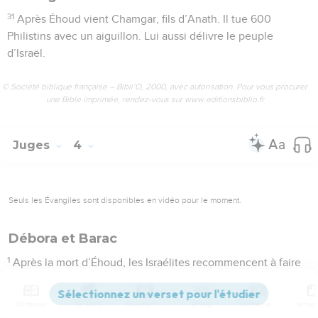
31
Après Éhoud vient Chamgar, fils d’Anath. Il tue 600
Philistins avec un aiguillon. Lui aussi délivre le peuple
d’Israël.
© Société biblique française – Bibli’O, 2000, avec autorisation. Pour vous procurer
une Bible imprimée, rendez-vous sur www.editionsbiblio.fr
Juges
4
Seuls les Évangiles sont disponibles en vidéo pour le moment.
Débora et Barac
1
Après la mort d’Éhoud, les Israélites recommencent à faire
ce qui est mal aux yeux du SEIGNEUR.
2
Alors le SEIGNEUR les livre au pouvoir de Yabin, roi de
Contenus
Versions
Commentaires
Strong
Dictionnaire
Canaan, qui habite dans la ville de Hassor. Le chef de son