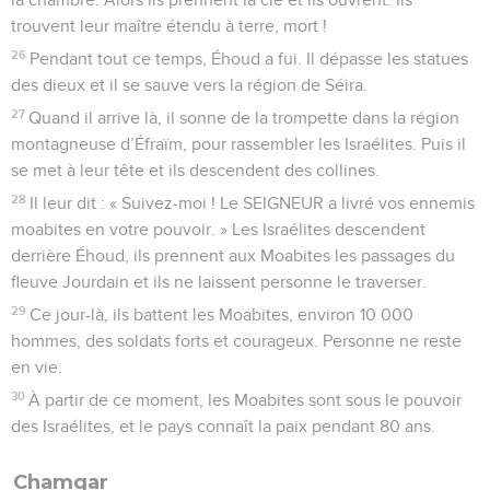
trouvent leur maître étendu à terre, mort !
26
Pendant tout ce temps, Éhoud a fui. Il dépasse les statues
des dieux et il se sauve vers la région de Séira.
27
Quand il arrive là, il sonne de la trompette dans la région
montagneuse d’Éfraïm, pour rassembler les Israélites. Puis il
se met à leur tête et ils descendent des collines.
28
Il leur dit : « Suivez-moi ! Le SEIGNEUR a livré vos ennemis
moabites en votre pouvoir. » Les Israélites descendent
derrière Éhoud, ils prennent aux Moabites les passages du
fleuve Jourdain et ils ne laissent personne le traverser.
29
Ce jour-là, ils battent les Moabites, environ 10 000
hommes, des soldats forts et courageux. Personne ne reste
en vie.
30
À partir de ce moment, les Moabites sont sous le pouvoir
des Israélites, et le pays connaît la paix pendant 80 ans.
Chamgar