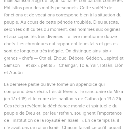
mais Samson a agi de façon solitaire, combattant contre les
Philistins pour des motifs personnels. Cette variété de
fonctions et de vocations correspond bien à la situation du
peuple. Au cours de cette période troublée, Dieu suscite,
selon les difficultés du moment, des hommes aux origines
et aux capacités très diverses. Le livre mentionne douze
chefs. Les chroniques qui rapportent leurs faits et gestes
sont de longueur très inégale. On distingue ainsi six «
grands » chefs — Otniel, Ehoud, Débora, Gédéon, Jephté et
Samson — et six « petits » : Chamgar, Tola, Yaïr, Ibtsân, Elôn
et Abdôn.
La dernière partie du livre forme un appendice qui
comprend deux récits très différents : le sanctuaire de Mika
(ch.17 et 18) et le crime des habitants de Guibea (ch.19 à 21).
Ces récits révèlent la déchéance morale et spirituelle du
peuple de Dieu et, par leur refrain, soulignent l’importance
de l’institution de la royauté en Israël : « En ce temps-là, il
n’y avait pas de roi en Israël. Chacun faisait ce qu’il jugeait