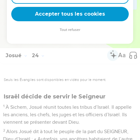
colère contre vous, et vous disparaîtrez très vite du bon pays
Accepter tous les cookies
qu’il vous a donné. »
© Société biblique française – Bibli’O, 2000, avec autorisation. Pour vous procurer
Tout refuser
une Bible imprimée, rendez-vous sur www.editionsbiblio.fr
Josué
24
Seuls les Évangiles sont disponibles en vidéo pour le moment.
Israël décide de servir le Seigneur
1
À Sichem, Josué réunit toutes les tribus d’Israël. Il appelle
les anciens, les chefs, les juges et les officiers d’Israël. Ils
viennent se présenter devant Dieu.
2
Alors Josué dit à tout le peuple de la part du SEIGNEUR,
Dieu d’Israël : « Autrefois, vos ancêtres habitaient de l’autre