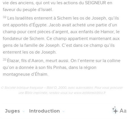
vie des anciens, qui ont vu les actions du SEIGNEUR en
faveur du peuple d’Israël.
32
Les Israélites enterrent à Sichem les os de Joseph, qu’ils
ont apportés d’Égypte. Jacob avait acheté une partie d’un
champ pour cent pièces d’argent, aux enfants de Hamor, le
fondateur de Sichem. Ce champ appartient maintenant aux
gens de la famille de Joseph. C’est dans ce champ qu’ils
enterrent les os de Joseph.
33
Élazar, fils d’Aaron, meurt aussi. On l’enterre sur la colline
qu’on a donnée à son fils Pinhas, dans la région
montagneuse d’Éfraïm.
© Société biblique française – Bibli’O, 2000, avec autorisation. Pour vous procurer
une Bible imprimée, rendez-vous sur www.editionsbiblio.fr
Juges
Introduction