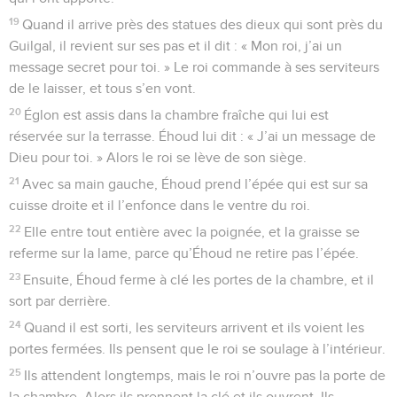
19
Quand il arrive près des statues des dieux qui sont près du
Guilgal, il revient sur ses pas et il dit : « Mon roi, j’ai un
message secret pour toi. » Le roi commande à ses serviteurs
de le laisser, et tous s’en vont.
20
Églon est assis dans la chambre fraîche qui lui est
réservée sur la terrasse. Éhoud lui dit : « J’ai un message de
Dieu pour toi. » Alors le roi se lève de son siège.
21
Avec sa main gauche, Éhoud prend l’épée qui est sur sa
cuisse droite et il l’enfonce dans le ventre du roi.
22
Elle entre tout entière avec la poignée, et la graisse se
referme sur la lame, parce qu’Éhoud ne retire pas l’épée.
23
Ensuite, Éhoud ferme à clé les portes de la chambre, et il
sort par derrière.
24
Quand il est sorti, les serviteurs arrivent et ils voient les
portes fermées. Ils pensent que le roi se soulage à l’intérieur.
25
Ils attendent longtemps, mais le roi n’ouvre pas la porte de
la chambre. Alors ils prennent la clé et ils ouvrent. Ils