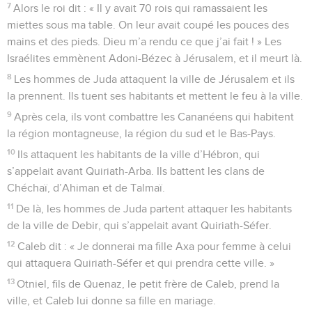
7
Alors le roi dit : « Il y avait 70 rois qui ramassaient les
miettes sous ma table. On leur avait coupé les pouces des
mains et des pieds. Dieu m’a rendu ce que j’ai fait ! » Les
Israélites emmènent Adoni-Bézec à Jérusalem, et il meurt là.
8
Les hommes de Juda attaquent la ville de Jérusalem et ils
la prennent. Ils tuent ses habitants et mettent le feu à la ville.
9
Après cela, ils vont combattre les Cananéens qui habitent
la région montagneuse, la région du sud et le Bas-Pays.
10
Ils attaquent les habitants de la ville d’Hébron, qui
s’appelait avant Quiriath-Arba. Ils battent les clans de
Chéchaï, d’Ahiman et de Talmaï.
11
De là, les hommes de Juda partent attaquer les habitants
de la ville de Debir, qui s’appelait avant Quiriath-Séfer.
12
Caleb dit : « Je donnerai ma fille Axa pour femme à celui
qui attaquera Quiriath-Séfer et qui prendra cette ville. »
13
Otniel, fils de Quenaz, le petit frère de Caleb, prend la
ville, et Caleb lui donne sa fille en mariage.