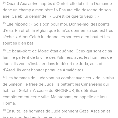
14
Quand Axa arrive auprès d’Otniel, elle lui dit : « Demande
donc un champ à mon père ! » Ensuite elle descend de son
âne. Caleb lui demande : « Qu’est-ce que tu veux ? »
15
Elle répond : « Sois bon pour moi. Donne-moi des points
d’eau. En effet, la région que tu m’as donnée au sud est très
sèche. » Alors Caleb lui donne les sources d’en haut et les
sources d’en bas.
16
Le beau-père de Moïse était quénite. Ceux qui sont de sa
famille partent de la ville des Palmiers, avec les hommes de
Juda. Ils vont s’installer dans le désert de Juda, au sud
d’Arad. Ils vont habiter parmi les Amalécites.
17
Les hommes de Juda vont au combat avec ceux de la tribu
de Siméon, le frère de Juda. Ils battent les Cananéens qui
habitent Sefath. À cause du SEIGNEUR, ils détruisent
complètement cette ville. Maintenant, on appelle ce lieu
Horma.
18
Ensuite, les hommes de Juda prennent Gaza, Ascalon et
Écron avec les territoires voisins.