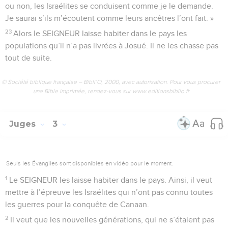
ou non, les Israélites se conduisent comme je le demande.
Je saurai s’ils m’écoutent comme leurs ancêtres l’ont fait. »
23
Alors le SEIGNEUR laisse habiter dans le pays les
populations qu’il n’a pas livrées à Josué. Il ne les chasse pas
tout de suite.
© Société biblique française – Bibli’O, 2000, avec autorisation. Pour vous procurer
une Bible imprimée, rendez-vous sur www.editionsbiblio.fr
Juges
3
Seuls les Évangiles sont disponibles en vidéo pour le moment.
1
Le SEIGNEUR les laisse habiter dans le pays. Ainsi, il veut
mettre à l’épreuve les Israélites qui n’ont pas connu toutes
les guerres pour la conquête de Canaan.
2
Il veut que les nouvelles générations, qui ne s’étaient pas