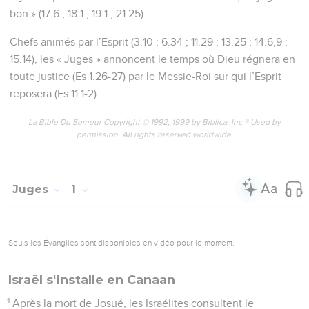
bon » (17.6 ; 18.1 ; 19.1 ; 21.25).
Chefs animés par l’Esprit (3.10 ; 6.34 ; 11.29 ; 13.25 ; 14.6,9 ;
15.14), les « Juges » annoncent le temps où Dieu régnera en
toute justice (Es 1.26-27) par le Messie-Roi sur qui l’Esprit
reposera (Es 11.1-2).
La Bible Du Semeur Copyright © 1992, 1999 by Biblica, Inc.® Used by
permission. All rights reserved worldwide.
Juges
1
Seuls les Évangiles sont disponibles en vidéo pour le moment.
Israël s'installe en Canaan
1
Après la mort de Josué, les Israélites consultent le