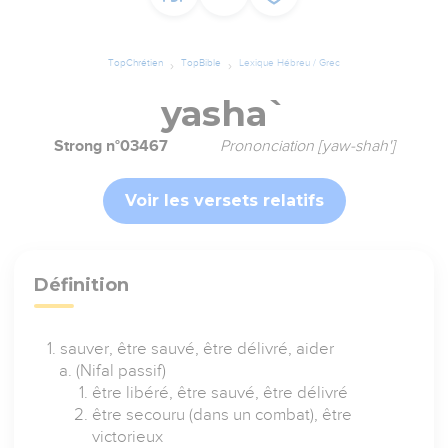
TopChrétien
TopBible
Lexique Hébreu / Grec
yasha`
Strong n°03467
Prononciation [yaw-shah']
Voir les versets relatifs
Définition
sauver, être sauvé, être délivré, aider
(Nifal passif)
être libéré, être sauvé, être délivré
être secouru (dans un combat), être
victorieux