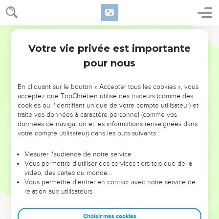
Votre vie privée est importante
pour nous
NE MANQUEZ PAS L’ÉVÉNEMENT
En cliquant sur le bouton « Accepter tous les cookies », vous
DE L’ANNÉE !
acceptez que TopChrétien utilise des traceurs (comme des
cookies ou l'identifiant unique de votre compte utilisateur) et
ET SI LEURS ERREURS POUVAIENT VOUS ÉVITER LES
traite vos données à caractère personnel (comme vos
VOTRES ?
données de navigation et les informations renseignées dans
votre compte utilisateur) dans les buts suivants :
On admire souvent les leaders pour leurs réussites, leur impact,
leur foi ou leur vision. Mais on voit moins les doutes, les erreurs
Mesurer l'audience de notre service
Vous permettre d'utiliser des services tiers tels que de la
et les saisons difficiles qu'ils ont traversés, alors même que ce
vidéo, des cartes du monde…
sont elles qui les ont façonnés.
Vous permettre d'entrer en contact avec notre service de
relation aux utilisateurs.
Dans cette conférence, leaders, entrepreneurs, et responsables
reviennent sur les erreurs marquantes de leur parcours et les
clés pour avancer avec plus de sagesse afin que leurs erreurs
Choisir mes cookies