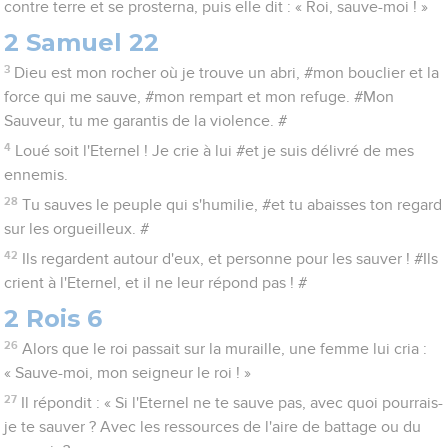
contre terre et se prosterna, puis elle dit : « Roi, sauve-moi ! »
2 Samuel 22
3
Dieu est mon rocher où je trouve un abri, #mon bouclier et la
force qui me sauve, #mon rempart et mon refuge. #Mon
Sauveur, tu me garantis de la violence. #
4
Loué soit l'Eternel ! Je crie à lui #et je suis délivré de mes
ennemis.
28
Tu sauves le peuple qui s'humilie, #et tu abaisses ton regard
sur les orgueilleux. #
42
Ils regardent autour d'eux, et personne pour les sauver ! #Ils
crient à l'Eternel, et il ne leur répond pas ! #
2 Rois 6
26
Alors que le roi passait sur la muraille, une femme lui cria :
« Sauve-moi, mon seigneur le roi ! »
27
Il répondit : « Si l'Eternel ne te sauve pas, avec quoi pourrais-
je te sauver ? Avec les ressources de l'aire de battage ou du