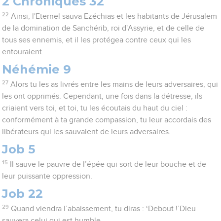
2 Chroniques 32
22
Ainsi, l'Eternel sauva Ezéchias et les habitants de Jérusalem
de la domination de Sanchérib, roi d'Assyrie, et de celle de
tous ses ennemis, et il les protégea contre ceux qui les
entouraient.
Néhémie 9
27
Alors tu les as livrés entre les mains de leurs adversaires, qui
les ont opprimés. Cependant, une fois dans la détresse, ils
criaient vers toi, et toi, tu les écoutais du haut du ciel :
conformément à ta grande compassion, tu leur accordais des
libérateurs qui les sauvaient de leurs adversaires.
Job 5
15
Il sauve le pauvre de l’épée qui sort de leur bouche et de
leur puissante oppression.
Job 22
29
Quand viendra l’abaissement, tu diras : ‘Debout !’Dieu
sauvera celui qui est humble.