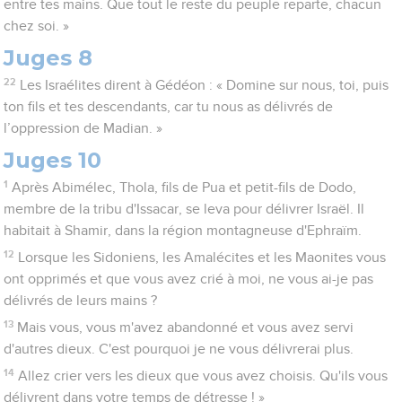
entre tes mains. Que tout le reste du peuple reparte, chacun
chez soi. »
Juges 8
22
Les Israélites dirent à Gédéon : « Domine sur nous, toi, puis
ton fils et tes descendants, car tu nous as délivrés de
l’oppression de Madian. »
Juges 10
1
Après Abimélec, Thola, fils de Pua et petit-fils de Dodo,
membre de la tribu d'Issacar, se leva pour délivrer Israël. Il
habitait à Shamir, dans la région montagneuse d'Ephraïm.
12
Lorsque les Sidoniens, les Amalécites et les Maonites vous
ont opprimés et que vous avez crié à moi, ne vous ai-je pas
délivrés de leurs mains ?
13
Mais vous, vous m'avez abandonné et vous avez servi
d'autres dieux. C'est pourquoi je ne vous délivrerai plus.
14
Allez crier vers les dieux que vous avez choisis. Qu'ils vous
délivrent dans votre temps de détresse ! »