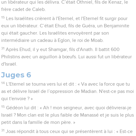
un libérateur qui les délivra. C’était Othniel, fils de Kenaz, le
frère cadet de Caleb.
15
Les Israélites crièrent à l'Eternel, et l'Eternel fit surgir pour
eux un libérateur. C’était Ehud, fils de Guéra, un Benjaminite
qui était gaucher. Les Israélites envoyèrent par son
intermédiaire un cadeau à Eglon, le roi de Moab.
31
Après Ehud, il y eut Shamgar, fils d'Anath. Il battit 600
Philistins avec un aiguillon à bœufs. Lui aussi fut un libérateur
d'Israël.
Juges 6
14
L'Eternel se tourna vers lui et dit : « Va avec la force que tu
as et délivre Israël de l’oppression de Madian. N'est-ce pas moi
qui t'envoie ? »
15
Gédéon lui dit : « Ah ! mon seigneur, avec quoi délivrerai-je
Israël ? Mon clan est le plus faible de Manassé et je suis le plus
petit dans la famille de mon père. »
31
Joas répondit à tous ceux qui se présentèrent à lui : « Est-ce