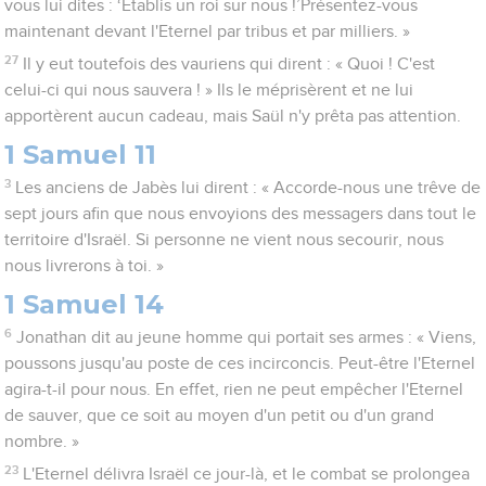
vous lui dites : ‘Etablis un roi sur nous !’Présentez-vous
maintenant devant l'Eternel par tribus et par milliers. »
27
Il y eut toutefois des vauriens qui dirent : « Quoi ! C'est
celui-ci qui nous sauvera ! » Ils le méprisèrent et ne lui
apportèrent aucun cadeau, mais Saül n'y prêta pas attention.
1 Samuel 11
3
Les anciens de Jabès lui dirent : « Accorde-nous une trêve de
sept jours afin que nous envoyions des messagers dans tout le
territoire d'Israël. Si personne ne vient nous secourir, nous
nous livrerons à toi. »
1 Samuel 14
6
Jonathan dit au jeune homme qui portait ses armes : « Viens,
poussons jusqu'au poste de ces incirconcis. Peut-être l'Eternel
agira-t-il pour nous. En effet, rien ne peut empêcher l'Eternel
de sauver, que ce soit au moyen d'un petit ou d'un grand
nombre. »
23
L'Eternel délivra Israël ce jour-là, et le combat se prolongea