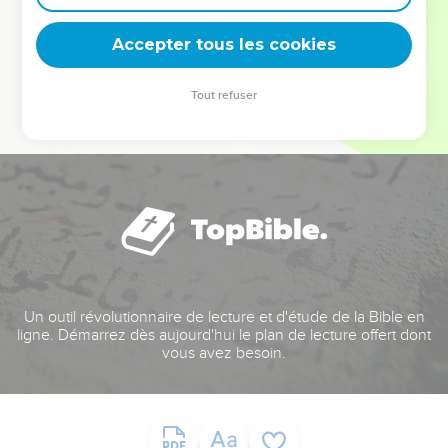
deviennent vos tremplins. Que vous guidiez un ministère, une
équipe, un groupe ou une famille, leur expérience est faite
Accepter tous les cookies
pour vous.
Tout refuser
Je découvre l’événement
Un outil révolutionnaire de lecture et d'étude de la Bible en
ligne. Démarrez dès aujourd'hui le plan de lecture offert dont
vous avez besoin.