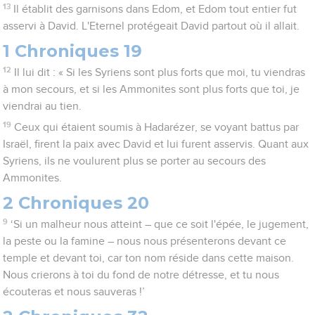
13
Il établit des garnisons dans Edom, et Edom tout entier fut
asservi à David. L'Eternel protégeait David partout où il allait.
1 Chroniques 19
12
Il lui dit : « Si les Syriens sont plus forts que moi, tu viendras
à mon secours, et si les Ammonites sont plus forts que toi, je
viendrai au tien.
19
Ceux qui étaient soumis à Hadarézer, se voyant battus par
Israël, firent la paix avec David et lui furent asservis. Quant aux
Syriens, ils ne voulurent plus se porter au secours des
Ammonites.
2 Chroniques 20
9
‘Si un malheur nous atteint – que ce soit l'épée, le jugement,
la peste ou la famine – nous nous présenterons devant ce
temple et devant toi, car ton nom réside dans cette maison.
Nous crierons à toi du fond de notre détresse, et tu nous
écouteras et nous sauveras !’