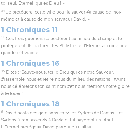
toi seul, Eternel, qui es Dieu ! »
34
Je protégerai cette ville pour la sauver #à cause de moi-
même et à cause de mon serviteur David. »
1 Chroniques 11
14
Ces trois guerriers se postèrent au milieu du champ et le
protégèrent. Ils battirent les Philistins et l'Eternel accorda une
grande délivrance.
1 Chroniques 16
35
Dites : ‘Sauve-nous, toi le Dieu qui es notre Sauveur,
#rassemble-nous et retire-nous du milieu des nations ! #Ainsi
nous célébrerons ton saint nom #et nous mettrons notre gloire
à te louer.’
1 Chroniques 18
6
David posta des garnisons chez les Syriens de Damas. Les
Syriens furent asservis à David et lui payèrent un tribut.
L'Eternel protégeait David partout où il allait.