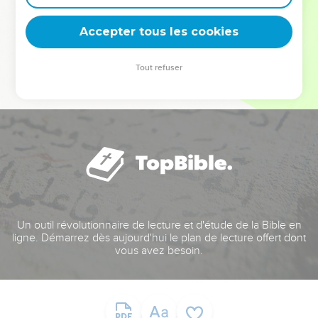
deviennent vos tremplins. Que vous guidiez un ministère, une
équipe, un groupe ou une famille, leur expérience est faite
Accepter tous les cookies
pour vous.
Tout refuser
Je découvre l’événement
Un outil révolutionnaire de lecture et d'étude de la Bible en
ligne. Démarrez dès aujourd'hui le plan de lecture offert dont
vous avez besoin.