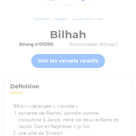
TopChrétien
TopBible
Lexique Hébreu / Grec
Bilhah
Strong n°01090
Prononciation [bil-haw']
Voir les versets relatifs
Définition
Bilha = « dérangée », « timidité »
servante de Rachel, donnée comme
concubine à Jacob, mère de deux enfants de
Jacob: Dan et Nephthali n pr loc
une ville de Siméon