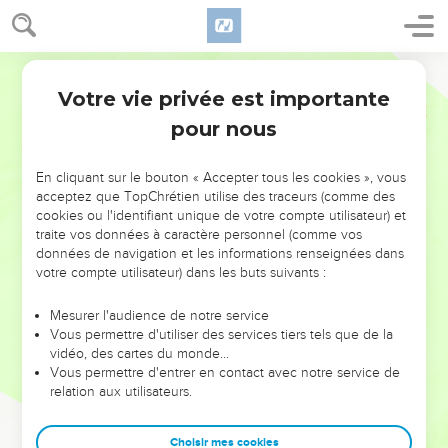
Votre vie privée est importante
pour nous
NE MANQUEZ PAS L’ÉVÉNEMENT
En cliquant sur le bouton « Accepter tous les cookies », vous
DE L’ANNÉE !
acceptez que TopChrétien utilise des traceurs (comme des
cookies ou l'identifiant unique de votre compte utilisateur) et
ET SI LEURS ERREURS POUVAIENT VOUS ÉVITER LES
traite vos données à caractère personnel (comme vos
VOTRES ?
données de navigation et les informations renseignées dans
votre compte utilisateur) dans les buts suivants :
On admire souvent les leaders pour leurs réussites, leur impact,
leur foi ou leur vision. Mais on voit moins les doutes, les erreurs
Mesurer l'audience de notre service
Vous permettre d'utiliser des services tiers tels que de la
et les saisons difficiles qu'ils ont traversés, alors même que ce
vidéo, des cartes du monde…
sont elles qui les ont façonnés.
Vous permettre d'entrer en contact avec notre service de
relation aux utilisateurs.
Dans cette conférence, leaders, entrepreneurs, et responsables
reviennent sur les erreurs marquantes de leur parcours et les
clés pour avancer avec plus de sagesse afin que leurs erreurs
Choisir mes cookies