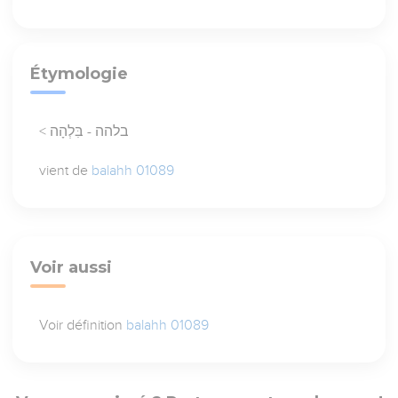
Étymologie
< בלהה - בִּלְהָה
vient de
balahh 01089
Voir aussi
Voir définition
balahh 01089