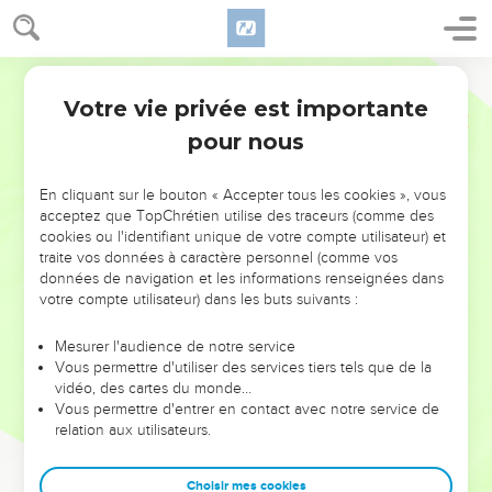
Votre vie privée est importante
pour nous
NE MANQUEZ PAS L’ÉVÉNEMENT
En cliquant sur le bouton « Accepter tous les cookies », vous
DE L’ANNÉE !
acceptez que TopChrétien utilise des traceurs (comme des
cookies ou l'identifiant unique de votre compte utilisateur) et
ET SI LEURS ERREURS POUVAIENT VOUS ÉVITER LES
traite vos données à caractère personnel (comme vos
VOTRES ?
données de navigation et les informations renseignées dans
votre compte utilisateur) dans les buts suivants :
On admire souvent les leaders pour leurs réussites, leur impact,
leur foi ou leur vision. Mais on voit moins les doutes, les erreurs
Mesurer l'audience de notre service
Vous permettre d'utiliser des services tiers tels que de la
et les saisons difficiles qu'ils ont traversés, alors même que ce
vidéo, des cartes du monde…
sont elles qui les ont façonnés.
Vous permettre d'entrer en contact avec notre service de
relation aux utilisateurs.
Dans cette conférence, leaders, entrepreneurs, et responsables
reviennent sur les erreurs marquantes de leur parcours et les
clés pour avancer avec plus de sagesse afin que leurs erreurs
Choisir mes cookies