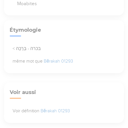
Moabites
Étymologie
< בכרה - בְּרָכָה
même mot que
Bĕrakah 01293
Voir aussi
Voir définition
Bĕrakah 01293