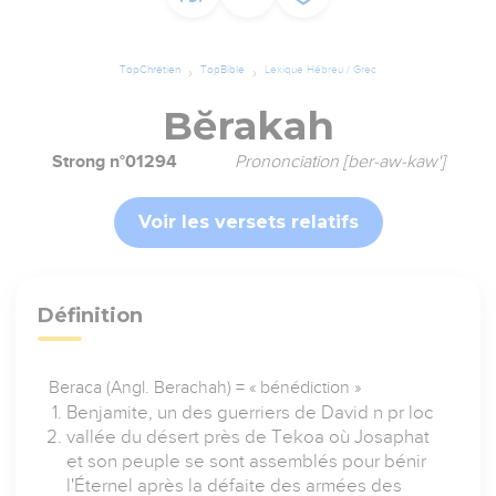
TopChrétien
TopBible
Lexique Hébreu / Grec
Bĕrakah
Strong n°01294
Prononciation [ber-aw-kaw']
Voir les versets relatifs
Définition
Beraca (Angl. Berachah) = « bénédiction »
Benjamite, un des guerriers de David n pr loc
vallée du désert près de Tekoa où Josaphat
et son peuple se sont assemblés pour bénir
l'Éternel après la défaite des armées des