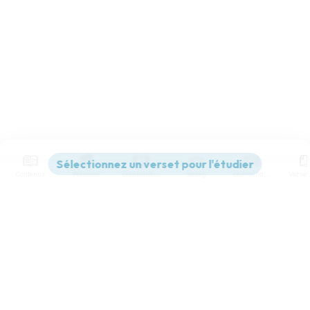
Contenus
Versions
Commentaires
Strong
Dictionnaire
Paramètres de lecture
Afficher les numéros de versets
Mode dyslexique