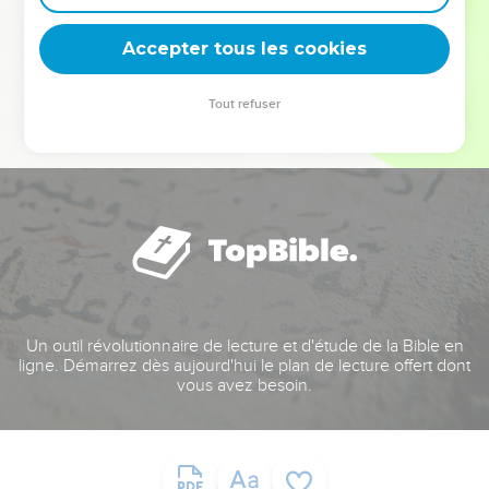
deviennent vos tremplins. Que vous guidiez un ministère, une
équipe, un groupe ou une famille, leur expérience est faite
Accepter tous les cookies
pour vous.
Tout refuser
Je découvre l’événement
Un outil révolutionnaire de lecture et d'étude de la Bible en
ligne. Démarrez dès aujourd'hui le plan de lecture offert dont
vous avez besoin.