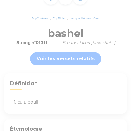
TopChrétien
TopBible
Lexique Hébreu / Grec
bashel
Strong n°01311
Prononciation [baw-shale']
Voir les versets relatifs
Définition
cuit, bouilli
Étymologie