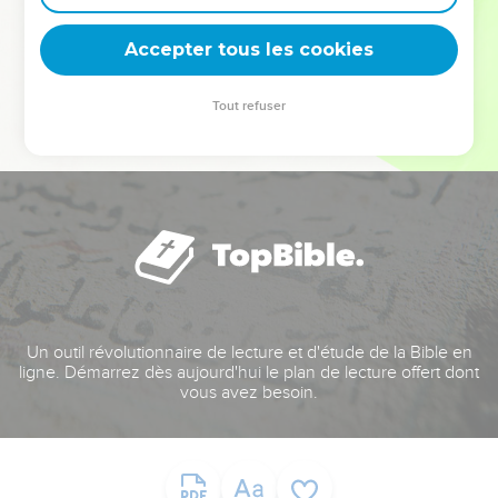
deviennent vos tremplins. Que vous guidiez un ministère, une
équipe, un groupe ou une famille, leur expérience est faite
Accepter tous les cookies
pour vous.
Tout refuser
Je découvre l’événement
Un outil révolutionnaire de lecture et d'étude de la Bible en
ligne. Démarrez dès aujourd'hui le plan de lecture offert dont
vous avez besoin.