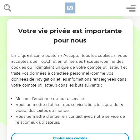
Votre vie privée est importante
pour nous
NE MANQUEZ PAS L’ÉVÉNEMENT
En cliquant sur le bouton « Accepter tous les cookies », vous
DE L’ANNÉE !
acceptez que TopChrétien utilise des traceurs (comme des
cookies ou l'identifiant unique de votre compte utilisateur) et
ET SI LEURS ERREURS POUVAIENT VOUS ÉVITER LES
traite vos données à caractère personnel (comme vos
VOTRES ?
données de navigation et les informations renseignées dans
votre compte utilisateur) dans les buts suivants :
On admire souvent les leaders pour leurs réussites, leur impact,
leur foi ou leur vision. Mais on voit moins les doutes, les erreurs
Mesurer l'audience de notre service
Vous permettre d'utiliser des services tiers tels que de la
et les saisons difficiles qu'ils ont traversés, alors même que ce
vidéo, des cartes du monde…
sont elles qui les ont façonnés.
Vous permettre d'entrer en contact avec notre service de
relation aux utilisateurs.
Dans cette conférence, leaders, entrepreneurs, et responsables
reviennent sur les erreurs marquantes de leur parcours et les
clés pour avancer avec plus de sagesse afin que leurs erreurs
Choisir mes cookies