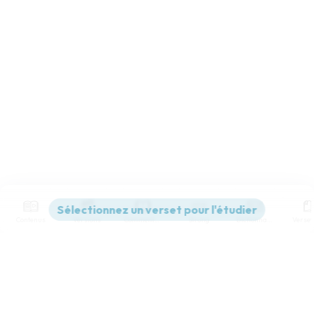
Contenus
Versions
Commentaires
Strong
Dictionnaire
Paramètres de lecture
Afficher les numéros de versets