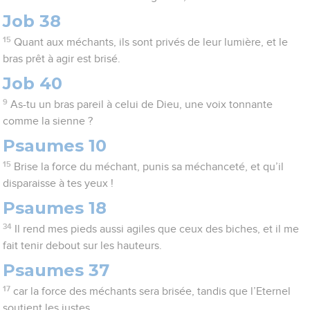
Job 38
15
Quant aux méchants, ils sont privés de leur lumière, et le
bras prêt à agir est brisé.
Job 40
9
As-tu un bras pareil à celui de Dieu, une voix tonnante
comme la sienne ?
Psaumes 10
15
Brise la force du méchant, punis sa méchanceté, et qu’il
disparaisse à tes yeux !
Psaumes 18
34
Il rend mes pieds aussi agiles que ceux des biches, et il me
fait tenir debout sur les hauteurs.
Psaumes 37
17
car la force des méchants sera brisée, tandis que l’Eternel
soutient les justes.