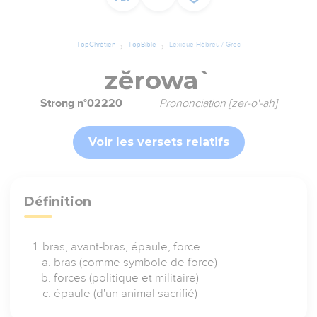
TopChrétien
TopBible
Lexique Hébreu / Grec
zĕrowa`
Strong n°02220
Prononciation [zer-o'-ah]
Voir les versets relatifs
Définition
bras, avant-bras, épaule, force
bras (comme symbole de force)
forces (politique et militaire)
épaule (d'un animal sacrifié)