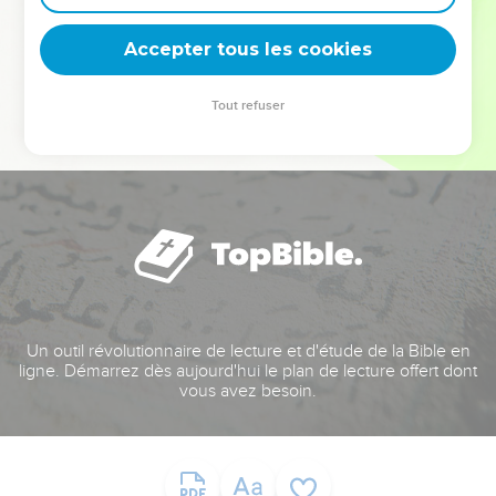
deviennent vos tremplins. Que vous guidiez un ministère, une
équipe, un groupe ou une famille, leur expérience est faite
Accepter tous les cookies
pour vous.
Tout refuser
Je découvre l’événement
Un outil révolutionnaire de lecture et d'étude de la Bible en
ligne. Démarrez dès aujourd'hui le plan de lecture offert dont
vous avez besoin.