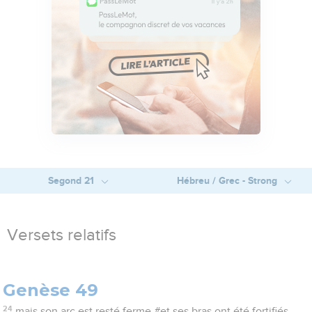
Segond 21
Hébreu / Grec - Strong
Versets relatifs
Genèse 49
24
mais son arc est resté ferme #et ses bras ont été fortifiés