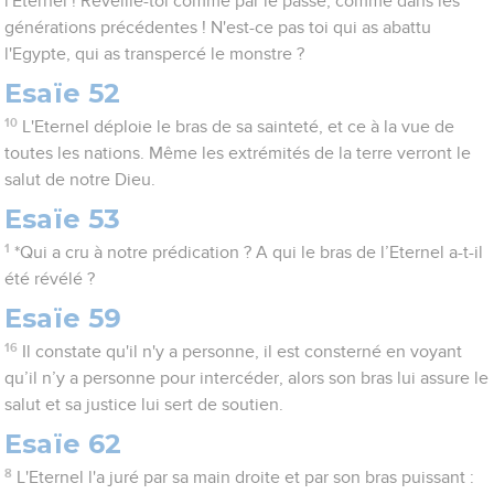
l'Eternel ! Réveille-toi comme par le passé, comme dans les
générations précédentes ! N'est-ce pas toi qui as abattu
l'Egypte, qui as transpercé le monstre ?
Esaïe 52
10
L'Eternel déploie le bras de sa sainteté, et ce à la vue de
toutes les nations. Même les extrémités de la terre verront le
salut de notre Dieu.
Esaïe 53
1
*Qui a cru à notre prédication ? A qui le bras de l’Eternel a-t-il
été révélé ?
Esaïe 59
16
Il constate qu'il n'y a personne, il est consterné en voyant
qu’il n’y a personne pour intercéder, alors son bras lui assure le
salut et sa justice lui sert de soutien.
Esaïe 62
8
L'Eternel l'a juré par sa main droite et par son bras puissant :