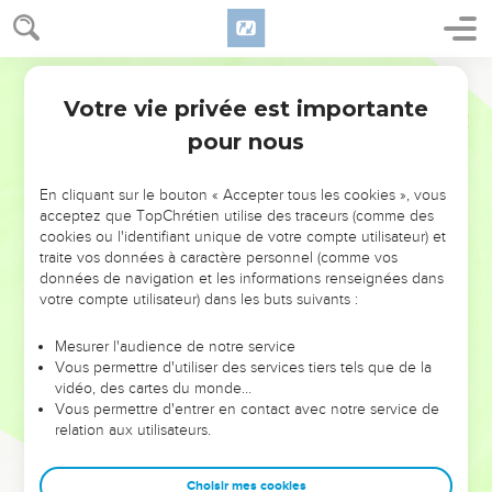
Votre vie privée est importante
pour nous
NE MANQUEZ PAS L’ÉVÉNEMENT
En cliquant sur le bouton « Accepter tous les cookies », vous
DE L’ANNÉE !
acceptez que TopChrétien utilise des traceurs (comme des
cookies ou l'identifiant unique de votre compte utilisateur) et
ET SI LEURS ERREURS POUVAIENT VOUS ÉVITER LES
traite vos données à caractère personnel (comme vos
VOTRES ?
données de navigation et les informations renseignées dans
votre compte utilisateur) dans les buts suivants :
On admire souvent les leaders pour leurs réussites, leur impact,
leur foi ou leur vision. Mais on voit moins les doutes, les erreurs
Mesurer l'audience de notre service
Vous permettre d'utiliser des services tiers tels que de la
et les saisons difficiles qu'ils ont traversés, alors même que ce
vidéo, des cartes du monde…
sont elles qui les ont façonnés.
Vous permettre d'entrer en contact avec notre service de
relation aux utilisateurs.
Dans cette conférence, leaders, entrepreneurs, et responsables
reviennent sur les erreurs marquantes de leur parcours et les
clés pour avancer avec plus de sagesse afin que leurs erreurs
Choisir mes cookies