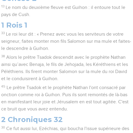
13
Le nom du deuxième fleuve est Guihon : il entoure tout le
pays de Cush.
1 Rois 1
33
Le roi leur dit : « Prenez avec vous les serviteurs de votre
seigneur, faites monter mon fils Salomon sur ma mule et faites-
le descendre à Guihon.
38
Alors le prêtre Tsadok descendit avec le prophète Nathan
ainsi qu’avec Benaja, le fils de Jehojada, les Kéréthiens et les
Péléthiens. Ils firent monter Salomon sur la mule du roi David
et le conduisirent à Guihon.
45
Le prêtre Tsadok et le prophète Nathan l'ont consacré par
onction comme roi à Guihon. Puis ils sont remontés de là-bas
en manifestant leur joie et Jérusalem en est tout agitée. C'est
ce bruit que vous avez entendu.
2 Chroniques 32
30
Ce fut aussi lui, Ezéchias, qui boucha l'issue supérieure des