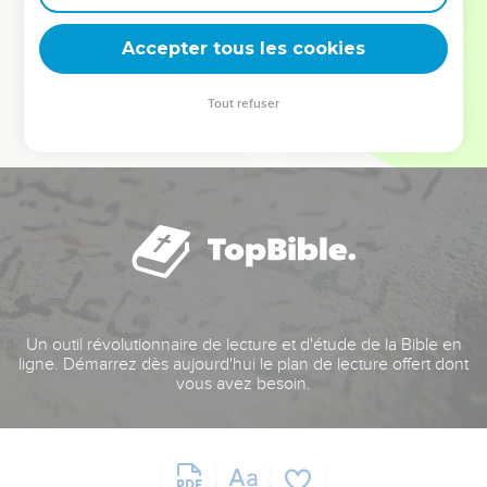
deviennent vos tremplins. Que vous guidiez un ministère, une
équipe, un groupe ou une famille, leur expérience est faite
Accepter tous les cookies
pour vous.
Tout refuser
Je découvre l’événement
Un outil révolutionnaire de lecture et d'étude de la Bible en
ligne. Démarrez dès aujourd'hui le plan de lecture offert dont
vous avez besoin.