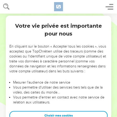
Votre vie privée est importante
pour nous
NE MANQUEZ PAS L’ÉVÉNEMENT
En cliquant sur le bouton « Accepter tous les cookies », vous
DE L’ANNÉE !
acceptez que TopChrétien utilise des traceurs (comme des
cookies ou l'identifiant unique de votre compte utilisateur) et
ET SI LEURS ERREURS POUVAIENT VOUS ÉVITER LES
traite vos données à caractère personnel (comme vos
VOTRES ?
données de navigation et les informations renseignées dans
votre compte utilisateur) dans les buts suivants :
On admire souvent les leaders pour leurs réussites, leur impact,
leur foi ou leur vision. Mais on voit moins les doutes, les erreurs
Mesurer l'audience de notre service
Vous permettre d'utiliser des services tiers tels que de la
et les saisons difficiles qu'ils ont traversés, alors même que ce
vidéo, des cartes du monde…
sont elles qui les ont façonnés.
Vous permettre d'entrer en contact avec notre service de
relation aux utilisateurs.
Dans cette conférence, leaders, entrepreneurs, et responsables
reviennent sur les erreurs marquantes de leur parcours et les
clés pour avancer avec plus de sagesse afin que leurs erreurs
Choisir mes cookies