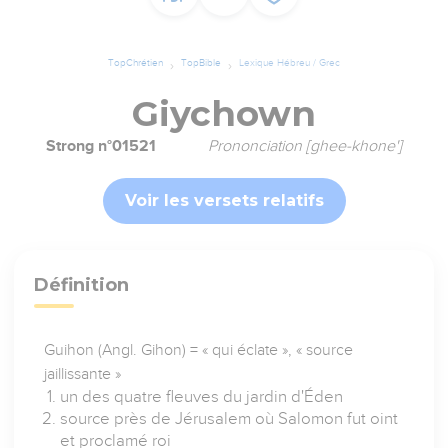
TopChrétien
TopBible
Lexique Hébreu / Grec
Giychown
Strong n°01521
Prononciation [ghee-khone']
Voir les versets relatifs
Définition
Guihon (Angl. Gihon) = « qui éclate », « source
jaillissante »
un des quatre fleuves du jardin d'Éden
source près de Jérusalem où Salomon fut oint
et proclamé roi