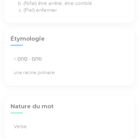
(Nifal) être arrêté, être comblé
(Piel) enfermer
Étymologie
< סתם - סָתַם
une racine primaire
Nature du mot
Verbe