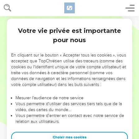
Votre vie privée est importante
pour nous
NE MANQUEZ PAS L’ÉVÉNEMENT
En cliquant sur le bouton « Accepter tous les cookies », vous
DE L’ANNÉE !
acceptez que TopChrétien utilise des traceurs (comme des
cookies ou l'identifiant unique de votre compte utilisateur) et
ET SI LEURS ERREURS POUVAIENT VOUS ÉVITER LES
traite vos données à caractère personnel (comme vos
VOTRES ?
données de navigation et les informations renseignées dans
votre compte utilisateur) dans les buts suivants :
On admire souvent les leaders pour leurs réussites, leur impact,
leur foi ou leur vision. Mais on voit moins les doutes, les erreurs
Mesurer l'audience de notre service
Vous permettre d'utiliser des services tiers tels que de la
et les saisons difficiles qu'ils ont traversés, alors même que ce
vidéo, des cartes du monde…
sont elles qui les ont façonnés.
Vous permettre d'entrer en contact avec notre service de
relation aux utilisateurs.
Dans cette conférence, leaders, entrepreneurs, et responsables
reviennent sur les erreurs marquantes de leur parcours et les
clés pour avancer avec plus de sagesse afin que leurs erreurs
Choisir mes cookies