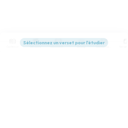
Contenus
Versions
Commentaires
Strong
Dictionnaire
Paramètres de lecture
Afficher les numéros de versets
Mode dyslexique
Désactivé
Simple
Coul
eur
Police d'écriture