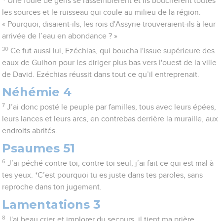
Une foule de gens se rassemblèrent et ils bouchèrent toutes
les sources et le ruisseau qui coule au milieu de la région.
« Pourquoi, disaient-ils, les rois d'Assyrie trouveraient-ils à leur
arrivée de l’eau en abondance ? »
30
Ce fut aussi lui, Ezéchias, qui boucha l'issue supérieure des
eaux de Guihon pour les diriger plus bas vers l'ouest de la ville
de David. Ezéchias réussit dans tout ce qu’il entreprenait.
Néhémie 4
7
J’ai donc posté le peuple par familles, tous avec leurs épées,
leurs lances et leurs arcs, en contrebas derrière la muraille, aux
endroits abrités.
Psaumes 51
6
J’ai péché contre toi, contre toi seul, j’ai fait ce qui est mal à
tes yeux. *C’est pourquoi tu es juste dans tes paroles, sans
reproche dans ton jugement.
Lamentations 3
8
J'ai beau crier et implorer du secours, il tient ma prière