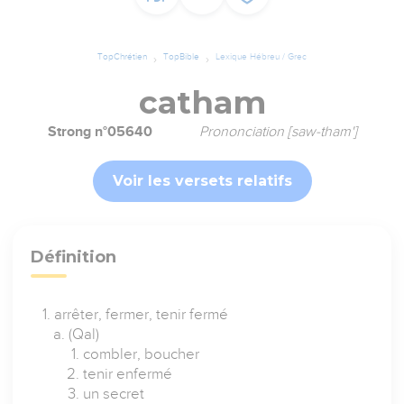
TopChrétien
TopBible
Lexique Hébreu / Grec
catham
Strong n°05640
Prononciation [saw-tham']
Voir les versets relatifs
Définition
arrêter, fermer, tenir fermé
(Qal)
combler, boucher
tenir enfermé
un secret