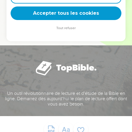
deviennent vos tremplins. Que vous guidiez un ministère, une
équipe, un groupe ou une famille, leur expérience est faite
Accepter tous les cookies
pour vous.
Tout refuser
Je découvre l’événement
Un outil révolutionnaire de lecture et d'étude de la Bible en
ligne. Démarrez dès aujourd'hui le plan de lecture offert dont
vous avez besoin.