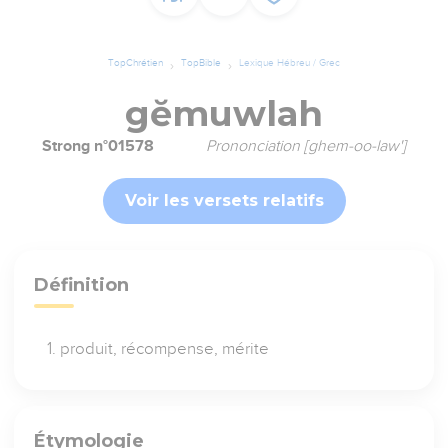
TopChrétien
TopBible
Lexique Hébreu / Grec
gĕmuwlah
Strong n°01578
Prononciation [ghem-oo-law']
Voir les versets relatifs
Définition
produit, récompense, mérite
Étymologie