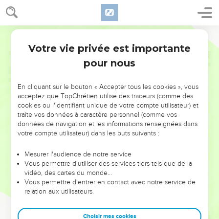
Votre vie privée est importante
pour nous
NE MANQUEZ PAS L’ÉVÉNEMENT
En cliquant sur le bouton « Accepter tous les cookies », vous
DE L’ANNÉE !
acceptez que TopChrétien utilise des traceurs (comme des
cookies ou l'identifiant unique de votre compte utilisateur) et
ET SI LEURS ERREURS POUVAIENT VOUS ÉVITER LES
traite vos données à caractère personnel (comme vos
VOTRES ?
données de navigation et les informations renseignées dans
votre compte utilisateur) dans les buts suivants :
On admire souvent les leaders pour leurs réussites, leur impact,
leur foi ou leur vision. Mais on voit moins les doutes, les erreurs
Mesurer l'audience de notre service
Vous permettre d'utiliser des services tiers tels que de la
et les saisons difficiles qu'ils ont traversés, alors même que ce
vidéo, des cartes du monde…
sont elles qui les ont façonnés.
Vous permettre d'entrer en contact avec notre service de
relation aux utilisateurs.
Dans cette conférence, leaders, entrepreneurs, et responsables
reviennent sur les erreurs marquantes de leur parcours et les
clés pour avancer avec plus de sagesse afin que leurs erreurs
Choisir mes cookies