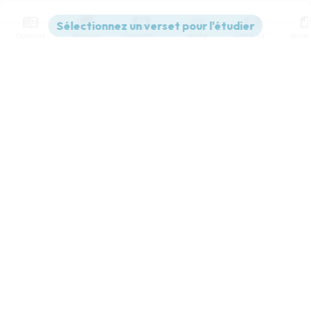
Contenus
Versions
Commentaires
Strong
Dictionnaire
Paramètres de lecture
Afficher les numéros de versets
Mode dyslexique
Désactivé
Simple
Coul
eur
Police d'écriture
Serif
Sans-serif
Taille de texte
Grand
Moyen
Petit