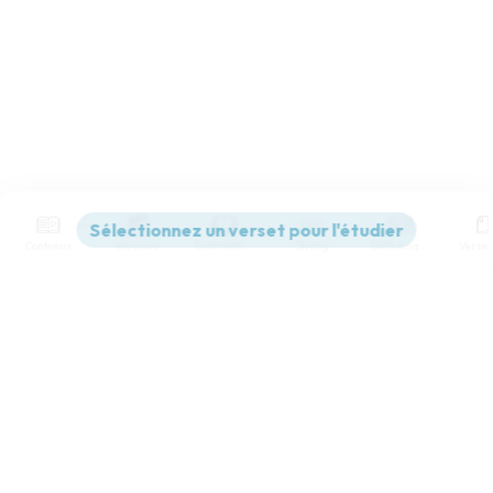
Contenus
Versions
Commentaires
Strong
Dictionnaire
Paramètres de lecture
Afficher les numéros de versets
Mode dyslexique
Désactivé
Simple
Coul
eur