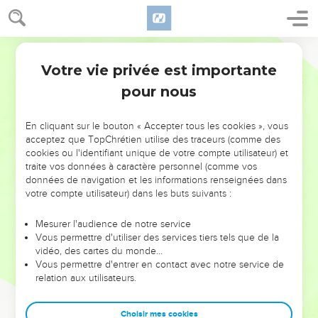
Votre vie privée est importante
pour nous
NE MANQUEZ PAS L’ÉVÉNEMENT
En cliquant sur le bouton « Accepter tous les cookies », vous
DE L’ANNÉE !
acceptez que TopChrétien utilise des traceurs (comme des
cookies ou l'identifiant unique de votre compte utilisateur) et
ET SI LEURS ERREURS POUVAIENT VOUS ÉVITER LES
traite vos données à caractère personnel (comme vos
VOTRES ?
données de navigation et les informations renseignées dans
votre compte utilisateur) dans les buts suivants :
On admire souvent les leaders pour leurs réussites, leur impact,
leur foi ou leur vision. Mais on voit moins les doutes, les erreurs
Mesurer l'audience de notre service
Vous permettre d'utiliser des services tiers tels que de la
et les saisons difficiles qu'ils ont traversés, alors même que ce
vidéo, des cartes du monde…
sont elles qui les ont façonnés.
Vous permettre d'entrer en contact avec notre service de
relation aux utilisateurs.
Dans cette conférence, leaders, entrepreneurs, et responsables
reviennent sur les erreurs marquantes de leur parcours et les
clés pour avancer avec plus de sagesse afin que leurs erreurs
Choisir mes cookies