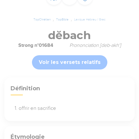
TopChrétien
TopBible
Lexique Hébreu / Grec
dĕbach
Strong n°01684
Prononciation [deb-akh']
Voir les versets relatifs
Définition
offrir en sacrifice
Étymologie