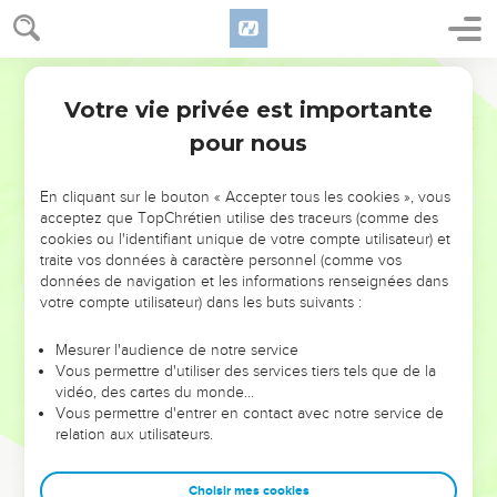
Votre vie privée est importante
pour nous
NE MANQUEZ PAS L’ÉVÉNEMENT
En cliquant sur le bouton « Accepter tous les cookies », vous
DE L’ANNÉE !
acceptez que TopChrétien utilise des traceurs (comme des
cookies ou l'identifiant unique de votre compte utilisateur) et
ET SI LEURS ERREURS POUVAIENT VOUS ÉVITER LES
traite vos données à caractère personnel (comme vos
VOTRES ?
données de navigation et les informations renseignées dans
votre compte utilisateur) dans les buts suivants :
On admire souvent les leaders pour leurs réussites, leur impact,
leur foi ou leur vision. Mais on voit moins les doutes, les erreurs
Mesurer l'audience de notre service
Vous permettre d'utiliser des services tiers tels que de la
et les saisons difficiles qu'ils ont traversés, alors même que ce
vidéo, des cartes du monde…
sont elles qui les ont façonnés.
Vous permettre d'entrer en contact avec notre service de
relation aux utilisateurs.
Dans cette conférence, leaders, entrepreneurs, et responsables
reviennent sur les erreurs marquantes de leur parcours et les
clés pour avancer avec plus de sagesse afin que leurs erreurs
Choisir mes cookies