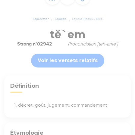
TopChrétien
TopBible
Lexique Hébreu / Grec
tĕ`em
Strong n°02942
Prononciation [teh-ame']
Voir les versets relatifs
Définition
décret, goût, jugement, commandement
Étymologie