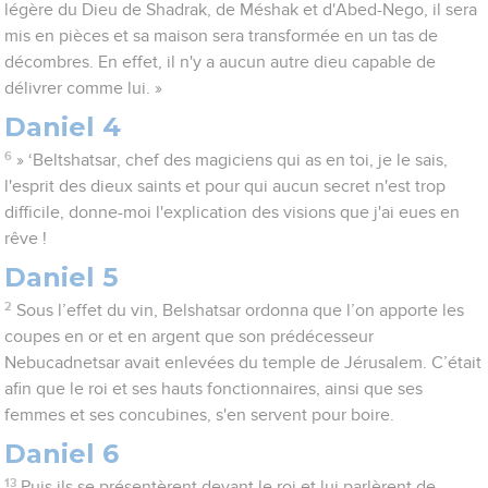
légère du Dieu de Shadrak, de Méshak et d'Abed-Nego, il sera
mis en pièces et sa maison sera transformée en un tas de
décombres. En effet, il n'y a aucun autre dieu capable de
délivrer comme lui. »
Daniel 4
6
» ‘Beltshatsar, chef des magiciens qui as en toi, je le sais,
l'esprit des dieux saints et pour qui aucun secret n'est trop
difficile, donne-moi l'explication des visions que j'ai eues en
rêve !
Daniel 5
2
Sous l’effet du vin, Belshatsar ordonna que l’on apporte les
coupes en or et en argent que son prédécesseur
Nebucadnetsar avait enlevées du temple de Jérusalem. C’était
afin que le roi et ses hauts fonctionnaires, ainsi que ses
femmes et ses concubines, s'en servent pour boire.
Daniel 6
13
Puis ils se présentèrent devant le roi et lui parlèrent de