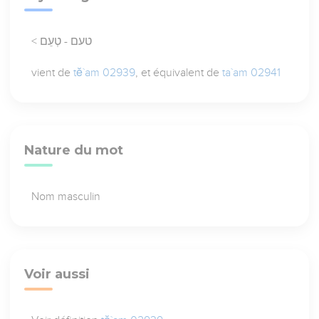
< טעם - טְעֵם
vient de
tĕ`am 02939
, et équivalent de
ta`am 02941
Nature du mot
Nom masculin
Voir aussi