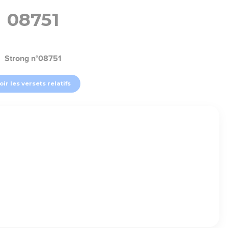
08751
Strong n°08751
oir les versets relatifs