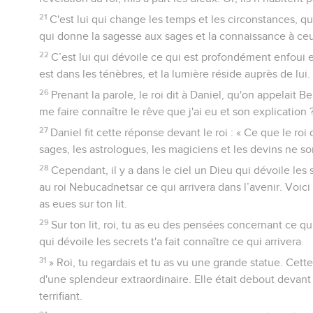
21
C'est lui qui change les temps et les circonstances, qui
qui donne la sagesse aux sages et la connaissance à ceux
22
C’est lui qui dévoile ce qui est profondément enfoui e
est dans les ténèbres, et la lumière réside auprès de lui.
26
Prenant la parole, le roi dit à Daniel, qu'on appelait Be
me faire connaître le rêve que j'ai eu et son explication ?
27
Daniel fit cette réponse devant le roi : « Ce que le ro
sages, les astrologues, les magiciens et les devins ne so
28
Cependant, il y a dans le ciel un Dieu qui dévoile les s
au roi Nebucadnetsar ce qui arrivera dans l’avenir. Voici 
as eues sur ton lit.
29
Sur ton lit, roi, tu as eu des pensées concernant ce qui 
qui dévoile les secrets t'a fait connaître ce qui arrivera.
31
» Roi, tu regardais et tu as vu une grande statue. Cett
d'une splendeur extraordinaire. Elle était debout devant 
terrifiant.