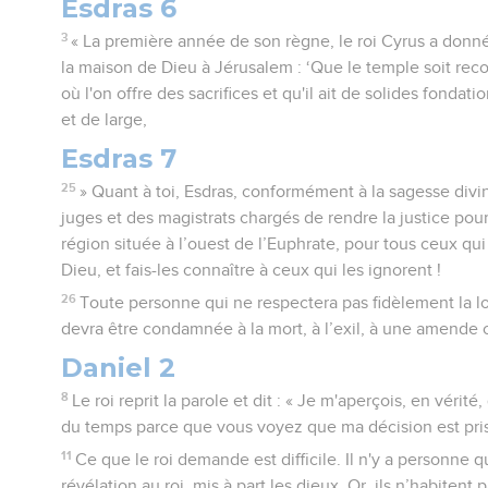
Esdras 6
3
« La première année de son règne, le roi Cyrus a donné
la maison de Dieu à Jérusalem : ‘Que le temple soit reco
où l'on offre des sacrifices et qu'il ait de solides fondat
et de large,
Esdras 7
25
» Quant à toi, Esdras, conformément à la sagesse divi
juges et des magistrats chargés de rendre la justice pour
région située à l’ouest de l’Euphrate, pour tous ceux qui
Dieu, et fais-les connaître à ceux qui les ignorent !
26
Toute personne qui ne respectera pas fidèlement la loi
devra être condamnée à la mort, à l’exil, à une amende o
Daniel 2
8
Le roi reprit la parole et dit : « Je m'aperçois, en véri
du temps parce que vous voyez que ma décision est pri
11
Ce que le roi demande est difficile. Il n'y a personne q
révélation au roi, mis à part les dieux. Or, ils n’habiten