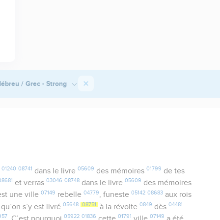
ébreu / Grec - Strong
01240
08741
05609
01799
s
dans le livre
des mémoires
de tes
08681
03046
08748
05609
et verras
dans le livre
des mémoires
07149
04779
05142
08683
st une ville
rebelle
, funeste
aux rois
05648
08751
0849
04481
t qu’on s’y est livré
à la révolte
dès
957
05922
01836
01791
07149
. C’est pourquoi
cette
ville
a été