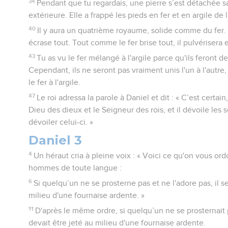
34
Pendant que tu regardais, une pierre s’est détachée 
extérieure. Elle a frappé les pieds en fer et en argile de l
40
Il y aura un quatrième royaume, solide comme du fer. E
écrase tout. Tout comme le fer brise tout, il pulvérisera e
43
Tu as vu le fer mélangé à l'argile parce qu'ils feront d
Cependant, ils ne seront pas vraiment unis l'un à l'autr
le fer à l'argile.
47
Le roi adressa la parole à Daniel et dit : « C’est certain
Dieu des dieux et le Seigneur des rois, et il dévoile les 
dévoiler celui-ci. »
Daniel 3
4
Un héraut cria à pleine voix : « Voici ce qu'on vous or
hommes de toute langue :
6
Si quelqu’un ne se prosterne pas et ne l'adore pas, il s
milieu d'une fournaise ardente. »
11
D'après le même ordre, si quelqu’un ne se prosternait p
devait être jeté au milieu d'une fournaise ardente.