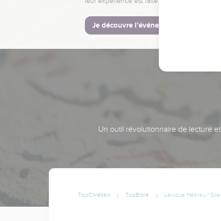
leur expérience est faite pour vous.
Je découvre l’événement
Un outil révolutionnaire de lecture e
TopChrétien
TopBible
Lexique Hébreu / Gre