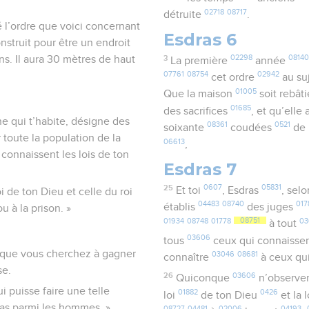
02718
08717
détruite
.
 l’ordre que voici concernant
Esdras 6
nstruit pour être un endroit
3
02298
08140
ions. Il aura 30 mètres de haut
La première
année
07761
08754
02942
cet ordre
au su
01005
Que la maison
soit rebât
01685
des sacrifices
, et qu’elle
ne qui t’habite, désigne des
08361
0521
soixante
coudées
de 
 toute la population de la
06613
,
 connaissent les lois de ton
Esdras 7
25
0607
05831
Et toi
, Esdras
, sel
 de ton Dieu et celle du roi
04483
08740
017
établis
des juges
u à la prison. »
01934
08748
01778
08751
0
à tout
03606
tous
ceux qui connaisse
té, que vous cherchez à gagner
03046
08681
connaître
à ceux qu
se.
26
03606
Quiconque
n’observe
ui puisse faire une telle
01882
0426
loi
de ton Dieu
et la 
t pas parmi les hommes. »
08727
04481
02006
04193