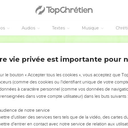
éos
Audios
Textes
Musique
Chrét
re vie privée est importante pour 
NEMENT DE L’ANNÉE !
ÉVITER LES VOTRES ?
sur le bouton « Accepter tous les cookies », vous acceptez que T
traceurs (comme des cookies ou l'identifiant unique de votre compte 
tes, leur impact, leur foi ou leur vision. Mais on voit
s données à caractère personnel (comme vos données de navigatio
fficiles qu'ils ont traversés, alors même que ce sont
 renseignées dans votre compte utilisateur) dans les buts suivants 
audience de notre service
s, et responsables reviennent sur les erreurs
 avancer avec plus de sagesse afin que leurs erreurs
ttre d'utiliser des services tiers tels que de la vidéo, des cartes
un ministère, une équipe, un groupe ou une famille,
ttre d'entrer en contact avec notre service de relation aux utilisat