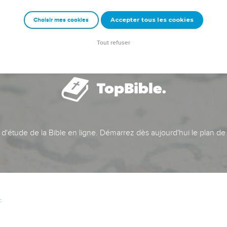
Accepter tous les cookies
Choisir mes cookies
Tout refuser
t d'étude de la Bible en ligne. Démarrez dès aujourd'hui le plan de
c