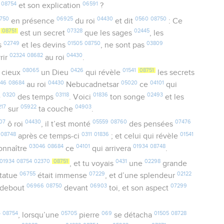
08754
06591
et son explication
?
750
06925
04430
0560
08750
en présence
du roi
et dit
: Ce
08751
07328
02445
est un secret
que les sages
, les
02749
01505
08750
03809
ns
et les devins
, ne sont pas
02324
08682
04430
rir
au roi
.
08065
0426
01541
08751
 cieux
un Dieu
qui révèle
les secrets
046
08684
04430
05020
04101
au roi
Nebucadnetsar
ce
qui
0320
03118
01836
02493
e
des temps
. Voici
ton songe
et les
217
05922
04903
sur
ta couche
.
07
04430
05559
08760
07476
ô roi
, il t’est monté
des pensées
08748
0311
01836
01541
après ce temps-ci
; et celui qui révèle
03046
08684
04101
01934
08748
connaître
ce
qui arrivera
.
01934
08754
02370
08751
0431
02298
, et tu voyais
une
grande
06755
07229
02122
tatue
était immense
, et d’une splendeur
06966
08750
06903
07299
t debout
devant
toi, et son aspect
4
08754
05705
069
01505
08728
, lorsqu’une
pierre
se détacha