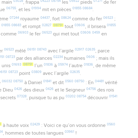
03028
04223
08754
05922
07271
e main
, frappa
les
pieds
de fer
06755
01994
01855
08684
tue
, et les
mit en pièces
.
07244
04437
08624
06523
ième
royaume
, fort
comme du fer
;
01855
08683
02827
08751
03606
01855
e
et rompt
tout
, il brisera
06903
06523
03606
0459
, comme
le fer
qui met tout
en
06523
06151
08743
02917
02635
er
mêlé
avec l’argile
, parce
151
08723
02234
0606
par des alliances
humaines
; mais ils
9
01693
08751
01836
05974
01836
unis
l’un
à
l’autre
, de même
06151
08723
03809
02635
point
avec l’argile
.
06032
08750
01841
0560
08750
04481
e
à Daniel
et dit
: En
vérité
0426
0426
04756
le Dieu
des dieux
et le Seigneur
des rois
07328
03202
08754
01541
 secrets
, puisque tu as pu
découvrir
1
02429
0560
à haute voix
: Voici ce qu’on vous ordonne
24
03961
, hommes de toutes langues
!