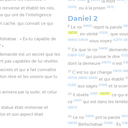
à
la mort
,
05232
0613
 renverse et établit les rois,
, ou à la prison
.
 qui ont de l'intelligence.
Daniel 2
t caché, qui connaît ce qui
8
04430
06
Le roi
reprit la parole
08751
03330
, en vérité
, que vou
ltshatsar : « Es-tu capable de
06903
03606
02370
08
vous voyez
 »
11
04430
Ce que le roi
demand
i demande est un secret que les
03809
0321
023
qui puisse le dire
nt pas capables de lui révéler.
04070
03
dont la demeure
n’est
ecrets et qui a fait connaître
21
08133
086
C’est lui qui change
ton rêve et les visions que tu
05709
08683
04430
0
et qui établit
02452
02445
aux sages
et la sci
arrivera par la suite, et celui
22
01541
08751
Il révèle
ce qui e
04101
ce
qui est dans les ténèb
e statue était immense et
05974
.
toi et son aspect était
26
04430
060
Le roi
prit la parole
08036
01096
038
Beltschatsar
: Es