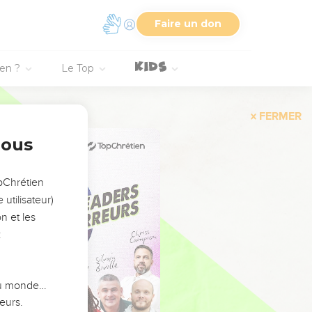
Faire un don
ien ?
Le Top
FERMER
nous
opChrétien
utilisateur)
n et les
:
 du monde…
eurs.