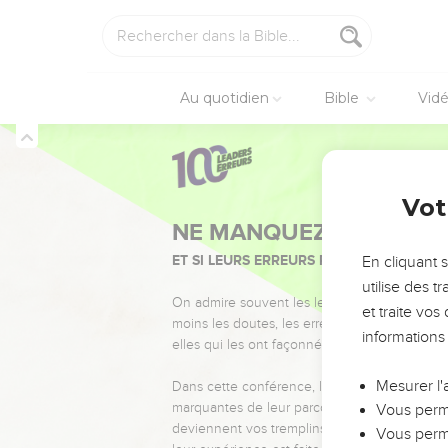
Au quotidien
Bible
Vid
Vot
NE MANQUEZ PAS L’ÉVÉ
ET SI LEURS ERREURS POUVAIENT VOUS 
En cliquant 
utilise des 
On admire souvent les leaders pour leurs réussi
et traite vo
moins les doutes, les erreurs et les saisons di
informations
elles qui les ont façonnés.
Mesurer l'
Dans cette conférence, leaders, entrepreneur
marquantes de leur parcours et les clés pour
Vous perme
deviennent vos tremplins. Que vous guidiez 
Vous perme