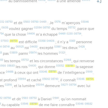
au bannissement
,
à une amende
032
08750
0560
08750
04481
0576
03046
et dit
: Je
m’aperçois
0608
02084
08750
05732
s
voulez gagner
du temps
, parce que
754
04406
04481
0230
08754
que la chose
m’a échappé
.
07593
08751
03358
04406
0383
e
est difficile
; il n’y a
personne
24
08741
06925
04430
03861
0426
au
roi
, excepté
les dieux
,
83
03809
05974
01321
pas
parmi
les hommes
.
83
05732
02166
les temps
et les circonstances
, qui renverse
6966
08683
04430
03052
08751
les rois
, qui donne
la sagesse
04486
03046
08751
0999
ence
à ceux qui ont
de l’intelligence
.
05994
05642
08743
03046
08751
st profond
et caché
, il connaît
02816
05094
08271
08754
res
, et la lumière
demeure
avec lui
32
08750
0560
08750
01841
et dit
à Daniel
, qu’on nommait
3
03546
08751
03046
08682
-tu capable
de me faire connaître