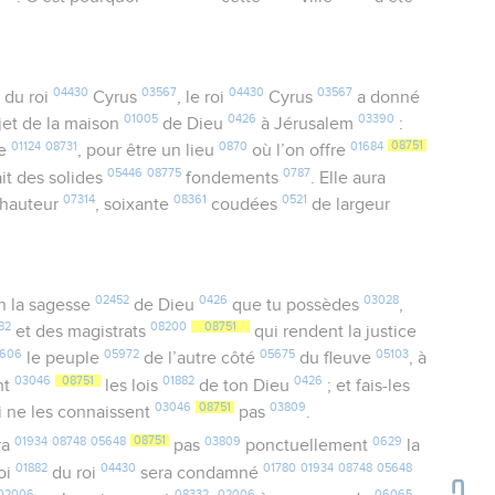
04430
03567
04430
03567
du roi
Cyrus
, le roi
Cyrus
a donné
01005
0426
03390
jet de la maison
de Dieu
à Jérusalem
:
01124
08731
0870
01684
08751
ie
, pour être un lieu
où l’on offre
05446
08775
0787
 ait des solides
fondements
. Elle aura
07314
08361
0521
hauteur
, soixante
coudées
de largeur
02452
0426
03028
on la sagesse
de Dieu
que tu possèdes
,
82
08200
08751
et des magistrats
qui rendent la justice
3606
05972
05675
05103
le peuple
de l’autre côté
du fleuve
, à
03046
08751
01882
0426
nt
les lois
de ton Dieu
; et fais-les
03046
08751
03809
i ne les connaissent
pas
.
01934
08748
05648
08751
03809
0629
ra
pas
ponctuellement
la
01882
04430
01780
01934
08748
05648
loi
du roi
sera condamné
02006
08332
02006
06065