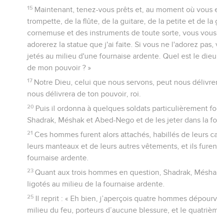
15
Maintenant, tenez-vous prêts et, au moment où vous e
trompette, de la flûte, de la guitare, de la petite et de l
cornemuse et des instruments de toute sorte, vous vous
adorerez la statue que j'ai faite. Si vous ne l'adorez p
jetés au milieu d'une fournaise ardente. Quel est le dieu
de mon pouvoir ? »
17
Notre Dieu, celui que nous servons, peut nous délivrer 
nous délivrera de ton pouvoir, roi.
20
Puis il ordonna à quelques soldats particulièrement f
Shadrak, Méshak et Abed-Nego et de les jeter dans la fo
21
Ces hommes furent alors attachés, habillés de leurs c
leurs manteaux et de leurs autres vêtements, et ils furen
fournaise ardente.
23
Quant aux trois hommes en question, Shadrak, Mésha
ligotés au milieu de la fournaise ardente.
25
Il reprit : « Eh bien, j’aperçois quatre hommes dépour
milieu du feu, porteurs d’aucune blessure, et le quatriè