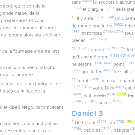
03809
sans
le secours d’aucun
ntendrez le son de la
06523
02635
et d’argile
de la sta
a grande harpe, de la
40
01934
08748
Il y aura
un quatr
 prosternerez et vous
06523
de même que le fer
bris
as, vous serez immédiatement
08681
07490
08748
et rompra
tout
 qui pourra alors vous délivrer
07490
08750
pièces
.
43
01768
02370
08754
Tu as vu
le f
de la fournaise ardente, et il
01934
08748
06
qu’ils se mêleront
01934
08748
0380
ne seront
point
orts de son armée d’attacher
01888
06523
que le fer
ne s’allie
urnaise ardente.
47
04430
Le roi
adressa la parol
aleçons, de leurs tuniques, de
07187
01768
0426
,
votre Dieu
est 
t jetés au milieu de la
04430
01541
08751
, et il révèle
les
08749
01836
07328
ce
secret
.
k et Abed-Nego, ils tombèrent
Daniel 3
4
03744
07123
0875
Un héraut
cria
vus de liens qui marchent au
08750
05972
05
, peuples
, nations
me ressemble à un fils des