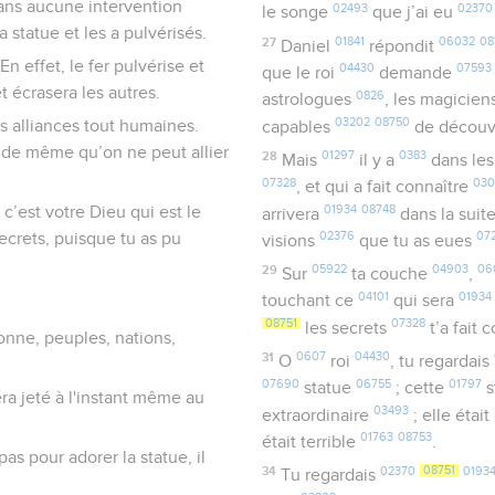
sans aucune intervention
02493
02370
le songe
que j’ai eu
a statue et les a pulvérisés.
27
01841
06032
08
Daniel
répondit
n effet, le fer pulvérise et
04430
07593
que le roi
demande
t écrasera les autres.
0826
astrologues
, les magicie
03202
08750
es alliances tout humaines.
capables
de découv
e, de même qu’on ne peut allier
28
01297
0383
Mais
il y a
dans les
07328
03
, et qui a fait connaître
01934
08748
, c’est votre Dieu qui est le
arrivera
dans la suit
secrets, puisque tu as pu
02376
07
visions
que tu as eues
29
05922
04903
06
Sur
ta couche
,
04101
01934
touchant ce
qui sera
08751
07328
les secrets
t’a fait 
donne, peuples, nations,
31
0607
04430
O
roi
, tu regardais
07690
06755
01797
statue
; cette
s
era jeté à l'instant même au
03493
extraordinaire
; elle étai
01763
08753
était terrible
.
as pour adorer la statue, il
34
02370
08751
0193
Tu regardais