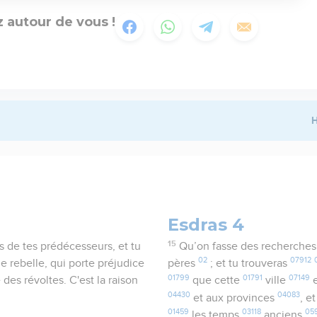
 autour de vous !
H
Esdras 4
15
s de tes prédécesseurs, et tu
Qu’on fasse des recherche
02
07912
lle rebelle, qui porte préjudice
pères
; et tu trouveras
01799
01791
07149
 des révoltes. C'est la raison
que cette
ville
e
04430
04083
et aux provinces
, e
01459
03118
05
les temps
anciens