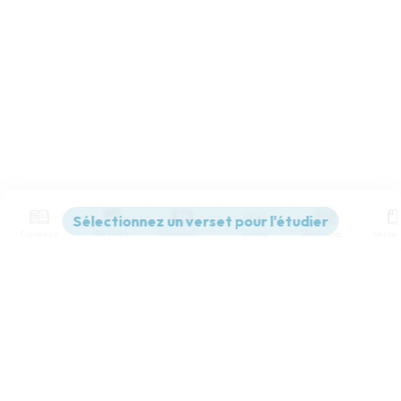
Contenus
Versions
Commentaires
Strong
Dictionnaire
Paramètres de lecture
Afficher les numéros de versets
Mode dyslexique