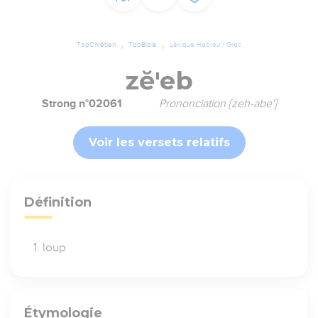
TopChrétien
TopBible
Lexique Hébreu / Grec
zĕ'eb
Strong n°02061
Prononciation [zeh-abe']
Voir les versets relatifs
Définition
loup
Étymologie