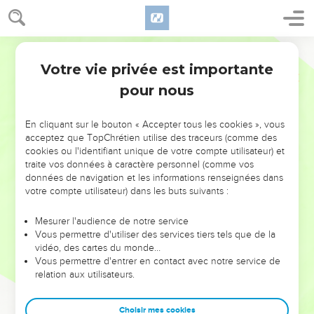
Votre vie privée est importante
pour nous
NE MANQUEZ PAS L’ÉVÉNEMENT
En cliquant sur le bouton « Accepter tous les cookies », vous
DE L’ANNÉE !
acceptez que TopChrétien utilise des traceurs (comme des
cookies ou l'identifiant unique de votre compte utilisateur) et
ET SI LEURS ERREURS POUVAIENT VOUS ÉVITER LES
traite vos données à caractère personnel (comme vos
VOTRES ?
données de navigation et les informations renseignées dans
votre compte utilisateur) dans les buts suivants :
On admire souvent les leaders pour leurs réussites, leur impact,
leur foi ou leur vision. Mais on voit moins les doutes, les erreurs
Mesurer l'audience de notre service
Vous permettre d'utiliser des services tiers tels que de la
et les saisons difficiles qu'ils ont traversés, alors même que ce
vidéo, des cartes du monde…
sont elles qui les ont façonnés.
Vous permettre d'entrer en contact avec notre service de
relation aux utilisateurs.
Dans cette conférence, leaders, entrepreneurs, et responsables
reviennent sur les erreurs marquantes de leur parcours et les
clés pour avancer avec plus de sagesse afin que leurs erreurs
Choisir mes cookies