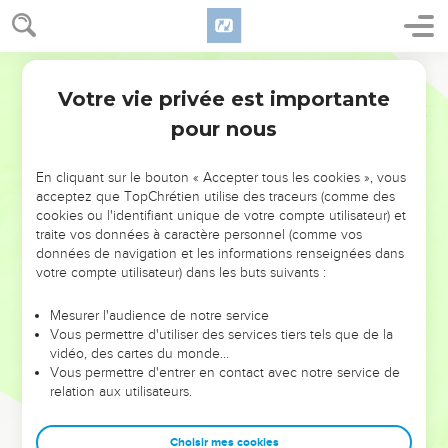
Votre vie privée est importante
pour nous
NE MANQUEZ PAS L’ÉVÉNEMENT
En cliquant sur le bouton « Accepter tous les cookies », vous
DE L’ANNÉE !
acceptez que TopChrétien utilise des traceurs (comme des
cookies ou l'identifiant unique de votre compte utilisateur) et
ET SI LEURS ERREURS POUVAIENT VOUS ÉVITER LES
traite vos données à caractère personnel (comme vos
VOTRES ?
données de navigation et les informations renseignées dans
votre compte utilisateur) dans les buts suivants :
On admire souvent les leaders pour leurs réussites, leur impact,
leur foi ou leur vision. Mais on voit moins les doutes, les erreurs
Mesurer l'audience de notre service
Vous permettre d'utiliser des services tiers tels que de la
et les saisons difficiles qu'ils ont traversés, alors même que ce
vidéo, des cartes du monde…
sont elles qui les ont façonnés.
Vous permettre d'entrer en contact avec notre service de
relation aux utilisateurs.
Dans cette conférence, leaders, entrepreneurs, et responsables
reviennent sur les erreurs marquantes de leur parcours et les
clés pour avancer avec plus de sagesse afin que leurs erreurs
Choisir mes cookies