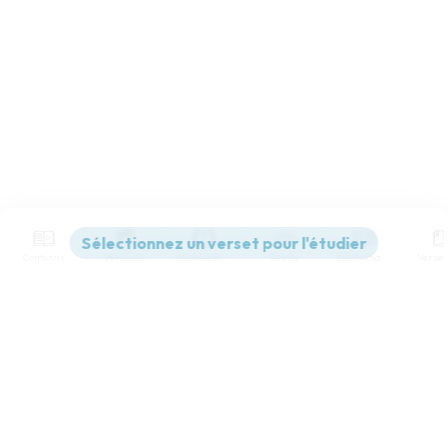
Contenus
Versions
Commentaires
Strong
Dictionnaire
Paramètres de lecture
Afficher les numéros de versets
Mode dyslexique