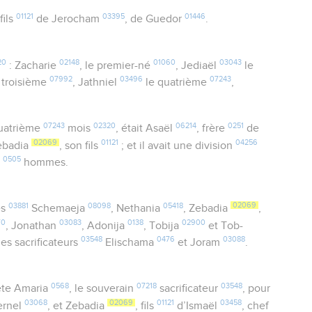
01121
03395
01446
 fils
de Jerocham
, de Guedor
.
20
02148
01060
03043
: Zacharie
, le premier-né
, Jediaël
le
07992
03496
07243
 troisième
, Jathniel
le quatrième
,
07243
02320
06214
0251
quatrième
mois
, était Asaël
, frère
de
02069
01121
04256
Zebadia
, son fils
; et il avait une division
0505
e
hommes.
03881
08098
05418
02069
es
Schemaeja
, Nethania
, Zebadia
,
70
03083
0138
02900
, Jonathan
, Adonija
, Tobija
et Tob-
03548
0476
03088
 les sacrificateurs
Elischama
et Joram
.
0568
07218
03548
tête Amaria
, le souverain
sacrificateur
, pour
03068
02069
01121
03458
ernel
, et Zebadia
, fils
d’Ismaël
, chef