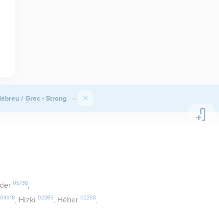
ébreu / Grec - Strong
05738
Eder
,
04918
02395
02268
, Hizki
, Héber
,