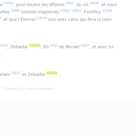
03063
01697
04428
da
, pour toutes les affaires
du roi
, et vous
03881
07860
08802
02388
vites
comme magistrats
. Fortifiez
8
03068
, et que l’Eternel
soit avec celui qui fera le bien
08203
02069
01121
04317
, Zebadia
, fils
de Micaël
, et avec lui
;
02607
02069
anani
et Zebadia
;
© Éditions CLÉ, avec autorisation