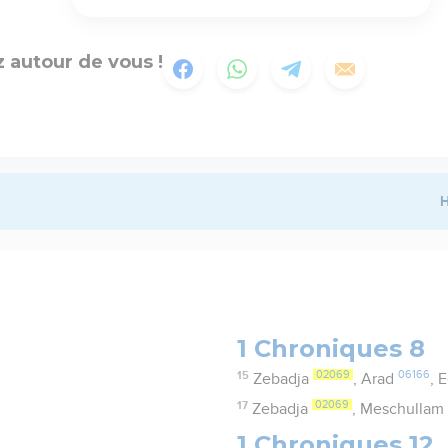
 autour de vous !
H
1 Chroniques 8
15
02069
06166
Zebadja
, Arad
, 
17
02069
Zebadja
, Meschullam
1 Chroniques 12