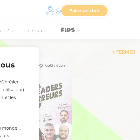
Faire un don
ien ?
Le Top
FERMER
nous
opChrétien
utilisateur)
n et les
:
 du monde…
eurs.