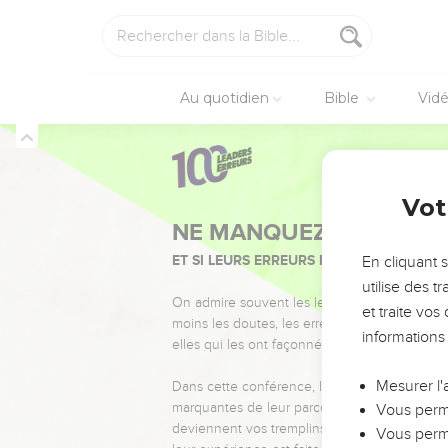
Au quotidien
Bible
Vid
Vot
NE MANQUEZ PAS L’ÉVÉ
ET SI LEURS ERREURS POUVAIENT VOUS 
En cliquant 
utilise des 
On admire souvent les leaders pour leurs réussi
et traite vo
moins les doutes, les erreurs et les saisons di
informations
elles qui les ont façonnés.
Mesurer l'
Dans cette conférence, leaders, entrepreneur
marquantes de leur parcours et les clés pour
Vous perme
deviennent vos tremplins. Que vous guidiez 
Vous perme