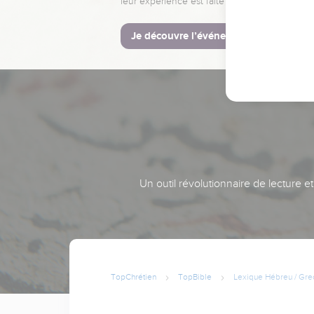
leur expérience est faite pour vous.
Je découvre l’événement
Un outil révolutionnaire de lecture e
TopChrétien
TopBible
Lexique Hébreu / Gre