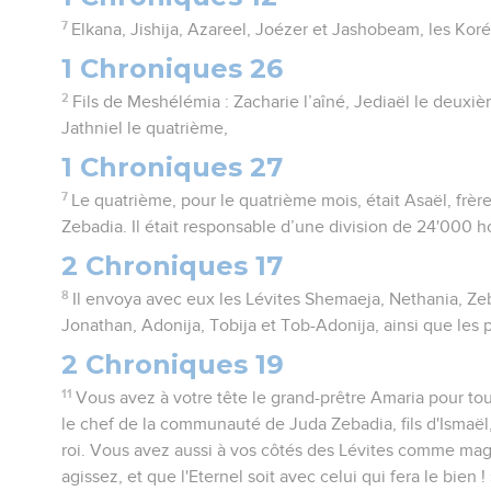
7
Elkana, Jishija, Azareel, Joézer et Jashobeam, les Koréi
1 Chroniques 26
2
Fils de Meshélémia : Zacharie l’aîné, Jediaël le deuxiè
Jathniel le quatrième,
1 Chroniques 27
7
Le quatrième, pour le quatrième mois, était Asaël, frère
Zebadia. Il était responsable d’une division de 24'000
2 Chroniques 17
8
Il envoya avec eux les Lévites Shemaeja, Nethania, Ze
Jonathan, Adonija, Tobija et Tob-Adonija, ainsi que les 
2 Chroniques 19
11
Vous avez à votre tête le grand-prêtre Amaria pour tout
le chef de la communauté de Juda Zebadia, fils d'Ismaël,
roi. Vous avez aussi à vos côtés des Lévites comme magi
agissez, et que l'Eternel soit avec celui qui fera le bien ! 