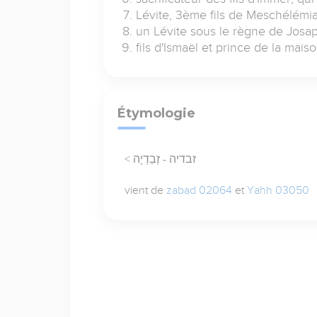
Lévite, 3ème fils de Meschélémi
un Lévite sous le règne de Josa
fils d'Ismaël et prince de la mai
Étymologie
< זבדיה - זְבַדְיָה
vient de
zabad 02064
et
Yahh 03050