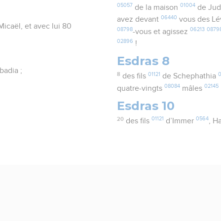
05057
01004
de la maison
de Ju
06440
avez devant
vous des Lé
icaël, et avec lui 80
08798
06213
0879
-vous et agissez
02896
!
Esdras 8
badia ;
8
01121
des fils
de Schephathia
08084
02145
quatre-vingts
mâles
Esdras 10
20
01121
0564
des fils
d’Immer
, H