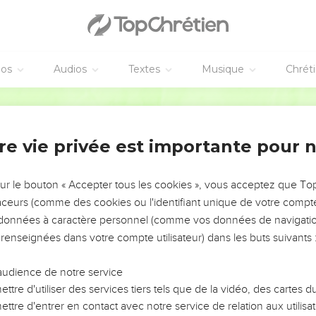
éos
Audios
Textes
Musique
Chrét
re vie privée est importante pour 
NEMENT DE L’ANNÉE !
ÉVITER LES VOTRES ?
sur le bouton « Accepter tous les cookies », vous acceptez que T
traceurs (comme des cookies ou l'identifiant unique de votre compte 
tes, leur impact, leur foi ou leur vision. Mais on voit
s données à caractère personnel (comme vos données de navigatio
fficiles qu'ils ont traversés, alors même que ce sont
 renseignées dans votre compte utilisateur) dans les buts suivants 
audience de notre service
s, et responsables reviennent sur les erreurs
 avancer avec plus de sagesse afin que leurs erreurs
ttre d'utiliser des services tiers tels que de la vidéo, des cartes
un ministère, une équipe, un groupe ou une famille,
ttre d'entrer en contact avec notre service de relation aux utilisat