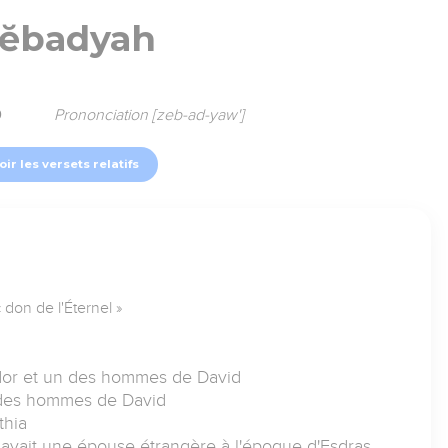
ĕbadyah
9
Prononciation [zeb-ad-yaw']
oir les versets relatifs
don de l'Éternel »
dor et un des hommes de David
un des hommes de David
thia
ui avait une épouse étrangère à l'époque d'Esdras