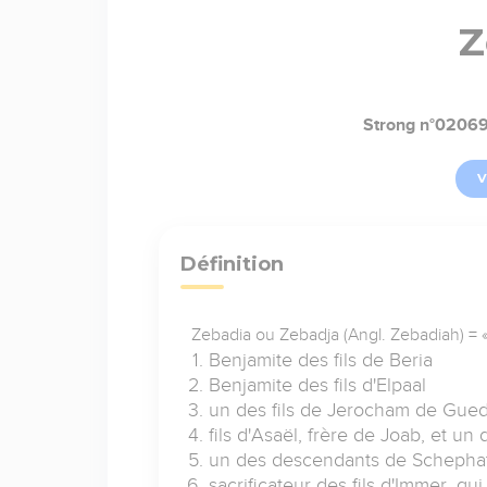
Z
Strong n°0206
V
Définition
Zebadia ou Zebadja (Angl. Zebadiah) = « 
Benjamite des fils de Beria
Benjamite des fils d'Elpaal
un des fils de Jerocham de Gue
fils d'Asaël, frère de Joab, et 
un des descendants de Schepha
sacrificateur des fils d'Immer, q