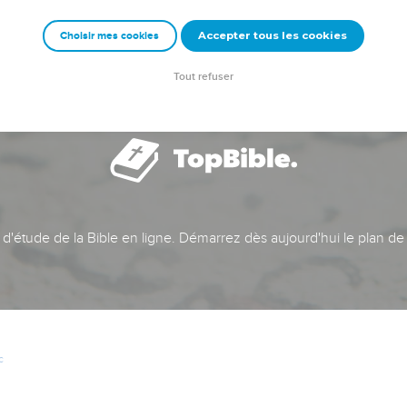
Accepter tous les cookies
Choisir mes cookies
Tout refuser
t d'étude de la Bible en ligne. Démarrez dès aujourd'hui le plan de
c