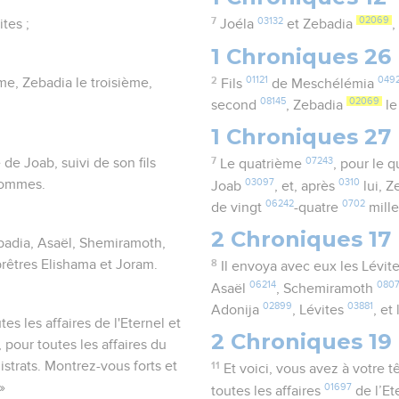
7
03132
02069
tes ;
Joéla
et Zebadia
,
1 Chroniques 26
2
01121
049
me, Zebadia le troisième,
Fils
de Meschélémia
08145
02069
second
, Zebadia
le
1 Chroniques 27
7
07243
 de Joab, suivi de son fils
Le quatrième
, pour le 
03097
0310
 hommes.
Joab
, et, après
lui, 
06242
0702
de vingt
-quatre
mill
2 Chroniques 17
badia, Asaël, Shemiramoth,
prêtres Elishama et Joram.
8
Il envoya avec eux les Lévit
06214
080
Asaël
, Schemiramoth
02899
03881
Adonija
, Lévites
, et
es les affaires de l'Eternel et
2 Chroniques 19
 pour toutes les affaires du
strats. Montrez-vous forts et
11
Et voici, vous avez à votre 
»
01697
toutes les affaires
de l’Et