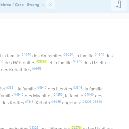
ébreu / Grec - Strong
04940
06020
04940
la famille
des Amramites
, la famille
des
40
02276
04940
des Hébronites
et la famille
des Uziélites
06956
des Kehathites
.
03881
04940
03846
évi
: la famille
des Libnites
, la famille
04940
04250
04940
 famille
des Machlites
, la famille
des
0
07145
06955
03205
08689
des Korites
. Kehath
engendra
03325
02276