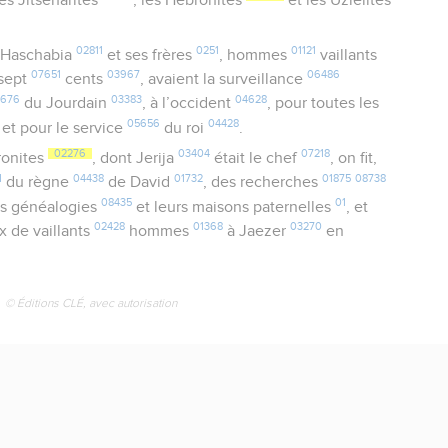
les Jitseharites
, les Hébronites
et les Uziélites
02811
0251
01121
 Haschabia
et ses frères
, hommes
vaillants
07651
03967
06486
sept
cents
, avaient la surveillance
5676
03383
04628
du Jourdain
, à l’occident
, pour toutes les
05656
04428
et pour le service
du roi
.
02276
03404
07218
ronites
, dont Jerija
était le chef
, on fit,
1
04438
01732
01875
08738
du règne
de David
, des recherches
08435
01
rs généalogies
et leurs maisons paternelles
, et
02428
01368
03270
 de vaillants
hommes
à Jaezer
en
© Éditions CLÉ, avec autorisation