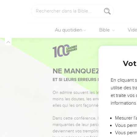
Au quotidien
Bible
Vid
Vot
NE MANQUEZ PAS L’ÉVÉ
ET SI LEURS ERREURS POUVAIENT VOUS 
En cliquant 
utilise des 
On admire souvent les leaders pour leurs réussi
et traite vo
moins les doutes, les erreurs et les saisons di
informations
elles qui les ont façonnés.
Mesurer l'
Dans cette conférence, leaders, entrepreneur
marquantes de leur parcours et les clés pour
Vous perme
deviennent vos tremplins. Que vous guidiez 
Vous perme