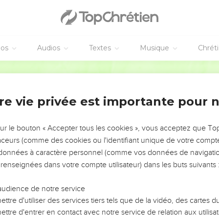
éos
Audios
Textes
Musique
Chrét
re vie privée est importante pour 
NEMENT DE L’ANNÉE !
ÉVITER LES VOTRES ?
sur le bouton « Accepter tous les cookies », vous acceptez que T
traceurs (comme des cookies ou l'identifiant unique de votre compte 
tes, leur impact, leur foi ou leur vision. Mais on voit
s données à caractère personnel (comme vos données de navigatio
fficiles qu'ils ont traversés, alors même que ce sont
 renseignées dans votre compte utilisateur) dans les buts suivants 
audience de notre service
s, et responsables reviennent sur les erreurs
 avancer avec plus de sagesse afin que leurs erreurs
ttre d'utiliser des services tiers tels que de la vidéo, des cartes
un ministère, une équipe, un groupe ou une famille,
ttre d'entrer en contact avec notre service de relation aux utilisat