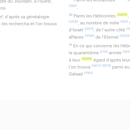
Parmi les Amramites
, 
côté du Jourdain, à l'ouest,
05817
,
roi.
30
02276
Parmi les Hébronites
,
ef, d’après sa généalogie
02428
0505
, au nombre de mille
les rechercha et l'on trouva
03478
0
d’Israël
, de l’autre côté
04399
03068
affaires
de l’Eternel
31
En ce qui concerne les Héb
0705
0814
la quarantième
année
02276
à leur
égard d’après leu
04672
08735
l’on trouva
parmi eux
01568
Galaad
.