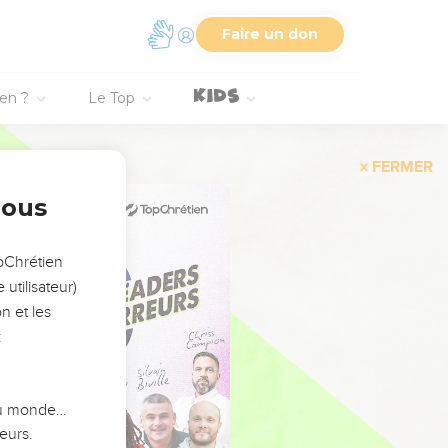
Faire un don
ien ?
Le Top
FERMER
nous
opChrétien
utilisateur)
n et les
:
 du monde…
eurs.