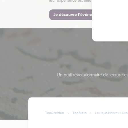
leur expérience est faite pour vous.
Je découvre l’événement
Un outil révolutionnaire de lecture e
TopChrétien
TopBible
Lexique Hébreu / Gre