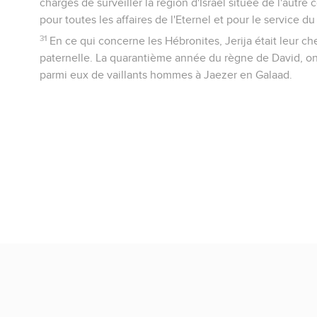
chargés de surveiller la région d'Israël située de l'autre 
pour toutes les affaires de l'Eternel et pour le service du 
31
En ce qui concerne les Hébronites, Jerija était leur ch
paternelle. La quarantième année du règne de David, on 
parmi eux de vaillants hommes à Jaezer en Galaad.