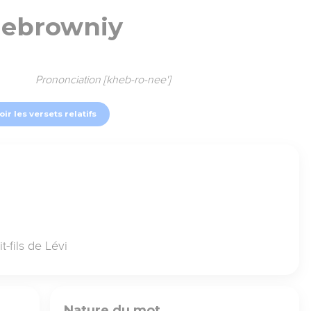
ebrowniy
Prononciation [kheb-ro-nee']
oir les versets relatifs
-fils de Lévi
Nature du mot