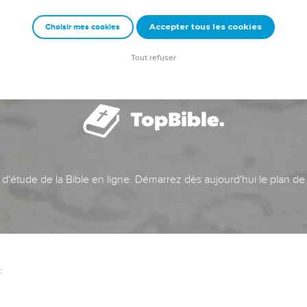
Accepter tous les cookies
Choisir mes cookies
Tout refuser
t d'étude de la Bible en ligne. Démarrez dès aujourd'hui le plan de
c