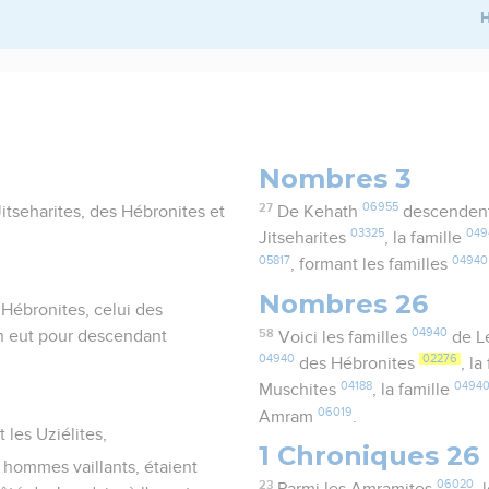
H
Nombres 3
27
06955
tseharites, des Hébronites et
De Kehath
descendent 
03325
049
Jitseharites
, la famille
05817
04940
, formant les familles
Nombres 26
s Hébronites, celui des
58
04940
th eut pour descendant
Voici les familles
de L
04940
02276
des Hébronites
, la
04188
0494
Muschites
, la famille
06019
Amram
.
 les Uziélites,
1 Chroniques 26
0 hommes vaillants, étaient
23
06020