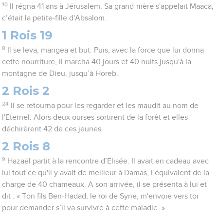
10
Il régna 41 ans à Jérusalem. Sa grand-mère s'appelait Maaca,
c’était la petite-fille d'Absalom.
1 Rois 19
8
Il se leva, mangea et but. Puis, avec la force que lui donna
cette nourriture, il marcha 40 jours et 40 nuits jusqu'à la
montagne de Dieu, jusqu’à Horeb.
2 Rois 2
24
Il se retourna pour les regarder et les maudit au nom de
l'Eternel. Alors deux ourses sortirent de la forêt et elles
déchirèrent 42 de ces jeunes.
2 Rois 8
9
Hazaël partit à la rencontre d’Elisée. Il avait en cadeau avec
lui tout ce qu'il y avait de meilleur à Damas, l’équivalent de la
charge de 40 chameaux. A son arrivée, il se présenta à lui et
dit : « Ton fils Ben-Hadad, le roi de Syrie, m'envoie vers toi
pour demander s’il va survivre à cette maladie. »