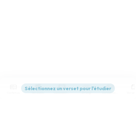
Contenus
Versions
Commentaires
Strong
Dictionnaire
Paramètres de lecture
Afficher les numéros de versets