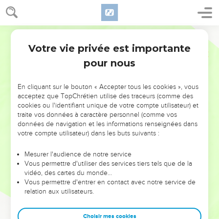
Votre vie privée est importante
pour nous
NE MANQUEZ PAS L’ÉVÉNEMENT
En cliquant sur le bouton « Accepter tous les cookies », vous
DE L’ANNÉE !
acceptez que TopChrétien utilise des traceurs (comme des
cookies ou l'identifiant unique de votre compte utilisateur) et
ET SI LEURS ERREURS POUVAIENT VOUS ÉVITER LES
traite vos données à caractère personnel (comme vos
VOTRES ?
données de navigation et les informations renseignées dans
votre compte utilisateur) dans les buts suivants :
On admire souvent les leaders pour leurs réussites, leur impact,
leur foi ou leur vision. Mais on voit moins les doutes, les erreurs
Mesurer l'audience de notre service
Vous permettre d'utiliser des services tiers tels que de la
et les saisons difficiles qu'ils ont traversés, alors même que ce
vidéo, des cartes du monde…
sont elles qui les ont façonnés.
Vous permettre d'entrer en contact avec notre service de
relation aux utilisateurs.
Dans cette conférence, leaders, entrepreneurs, et responsables
reviennent sur les erreurs marquantes de leur parcours et les
clés pour avancer avec plus de sagesse afin que leurs erreurs
Choisir mes cookies