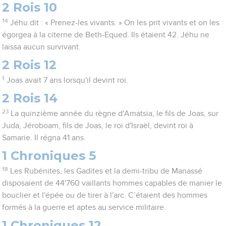
2 Rois 10
14
Jéhu dit : « Prenez-les vivants. » On les prit vivants et on les
égorgea à la citerne de Beth-Equed. Ils étaient 42. Jéhu ne
laissa aucun survivant.
2 Rois 12
1
Joas avait 7 ans lorsqu'il devint roi.
2 Rois 14
23
La quinzième année du règne d'Amatsia, le fils de Joas, sur
Juda, Jéroboam, fils de Joas, le roi d'Israël, devint roi à
Samarie. Il régna 41 ans.
1 Chroniques 5
18
Les Rubénites, les Gadites et la demi-tribu de Manassé
disposaient de 44'760 vaillants hommes capables de manier le
bouclier et l'épée ou de tirer à l'arc. C’étaient des hommes
formés à la guerre et aptes au service militaire.
1 Chroniques 12