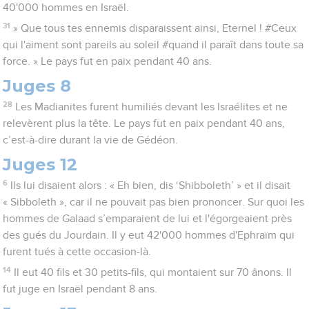
40'000 hommes en Israël.
31
» Que tous tes ennemis disparaissent ainsi, Eternel ! #Ceux
qui l'aiment sont pareils au soleil #quand il paraît dans toute sa
force. » Le pays fut en paix pendant 40 ans.
Juges 8
28
Les Madianites furent humiliés devant les Israélites et ne
relevèrent plus la tête. Le pays fut en paix pendant 40 ans,
c’est-à-dire durant la vie de Gédéon.
Juges 12
6
Ils lui disaient alors : « Eh bien, dis ‘Shibboleth’ » et il disait
« Sibboleth », car il ne pouvait pas bien prononcer. Sur quoi les
hommes de Galaad s’emparaient de lui et l'égorgeaient près
des gués du Jourdain. Il y eut 42'000 hommes d'Ephraïm qui
furent tués à cette occasion-là.
14
Il eut 40 fils et 30 petits-fils, qui montaient sur 70 ânons. Il
fut juge en Israël pendant 8 ans.