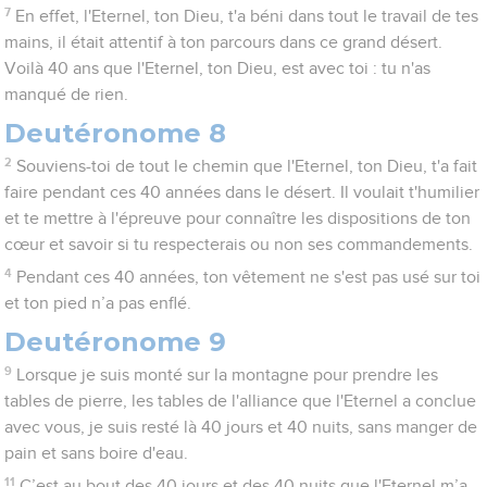
7
En effet, l'Eternel, ton Dieu, t'a béni dans tout le travail de tes
mains, il était attentif à ton parcours dans ce grand désert.
Voilà 40 ans que l'Eternel, ton Dieu, est avec toi : tu n'as
manqué de rien.
Deutéronome 8
2
Souviens-toi de tout le chemin que l'Eternel, ton Dieu, t'a fait
faire pendant ces 40 années dans le désert. Il voulait t'humilier
et te mettre à l'épreuve pour connaître les dispositions de ton
cœur et savoir si tu respecterais ou non ses commandements.
4
Pendant ces 40 années, ton vêtement ne s'est pas usé sur toi
et ton pied n’a pas enflé.
Deutéronome 9
9
Lorsque je suis monté sur la montagne pour prendre les
tables de pierre, les tables de l'alliance que l'Eternel a conclue
avec vous, je suis resté là 40 jours et 40 nuits, sans manger de
pain et sans boire d'eau.
11
C’est au bout des 40 jours et des 40 nuits que l'Eternel m’a