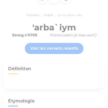
TopChrétien
TopBible
Lexique Hébreu / Grec
'arba`iym
Strong n°0705
Prononciation [ar-baw-eem']
Voir les versets relatifs
Définition
Étymologie