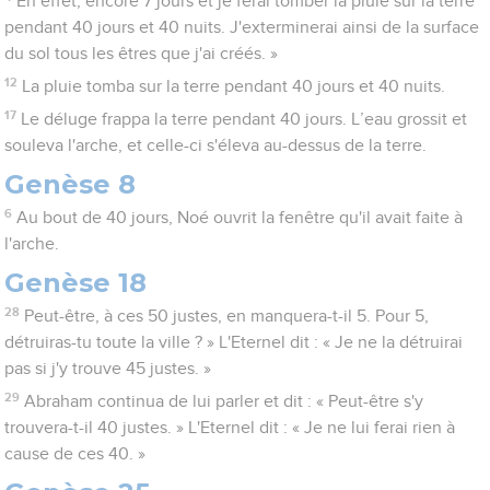
En effet, encore 7 jours et je ferai tomber la pluie sur la terre
pendant 40 jours et 40 nuits. J'exterminerai ainsi de la surface
du sol tous les êtres que j'ai créés. »
12
La pluie tomba sur la terre pendant 40 jours et 40 nuits.
17
Le déluge frappa la terre pendant 40 jours. L’eau grossit et
souleva l'arche, et celle-ci s'éleva au-dessus de la terre.
Genèse 8
6
Au bout de 40 jours, Noé ouvrit la fenêtre qu'il avait faite à
l'arche.
Genèse 18
28
Peut-être, à ces 50 justes, en manquera-t-il 5. Pour 5,
détruiras-tu toute la ville ? » L'Eternel dit : « Je ne la détruirai
pas si j'y trouve 45 justes. »
29
Abraham continua de lui parler et dit : « Peut-être s'y
trouvera-t-il 40 justes. » L'Eternel dit : « Je ne lui ferai rien à
cause de ces 40. »