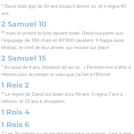
4
David était âgé de 30 ans lorsqu'il devint roi, et il régna 40
ans.
2 Samuel 10
18
mais ils prirent la fuite devant Israël. David tua parmi eux
l’équipage de 700 chars et 40'000 cavaliers. Il frappa aussi
Shobac, le chef de leur armée, qui mourut sur place.
2 Samuel 15
7
Au bout de 4 ans, Absalom dit au roi : « Permets-moi d’aller à
Hébron pour accomplir le vœu que j'ai fait à l'Eternel.
1 Rois 2
11
Le règne de David sur Israël dura 40 ans. Il régna 7 ans à
Hébron, et 33 ans à Jérusalem.
1 Rois 4
1 Rois 6
17
Les 20 mètres sur le devant formaient la maison, c'est-à-dire