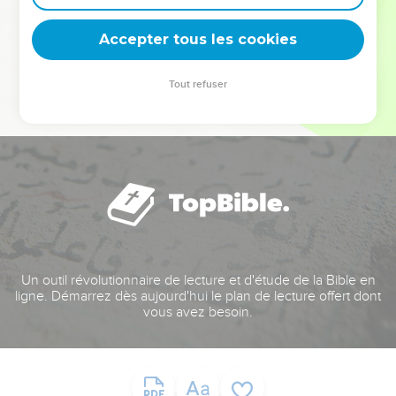
deviennent vos tremplins. Que vous guidiez un ministère, une
équipe, un groupe ou une famille, leur expérience est faite
Accepter tous les cookies
pour vous.
Tout refuser
Je découvre l’événement
Un outil révolutionnaire de lecture et d'étude de la Bible en
ligne. Démarrez dès aujourd'hui le plan de lecture offert dont
vous avez besoin.