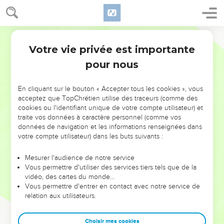
Votre vie privée est importante
pour nous
NE MANQUEZ PAS L’ÉVÉNEMENT
En cliquant sur le bouton « Accepter tous les cookies », vous
DE L’ANNÉE !
acceptez que TopChrétien utilise des traceurs (comme des
cookies ou l'identifiant unique de votre compte utilisateur) et
ET SI LEURS ERREURS POUVAIENT VOUS ÉVITER LES
traite vos données à caractère personnel (comme vos
VOTRES ?
données de navigation et les informations renseignées dans
votre compte utilisateur) dans les buts suivants :
On admire souvent les leaders pour leurs réussites, leur impact,
leur foi ou leur vision. Mais on voit moins les doutes, les erreurs
Mesurer l'audience de notre service
Vous permettre d'utiliser des services tiers tels que de la
et les saisons difficiles qu'ils ont traversés, alors même que ce
vidéo, des cartes du monde…
sont elles qui les ont façonnés.
Vous permettre d'entrer en contact avec notre service de
relation aux utilisateurs.
Dans cette conférence, leaders, entrepreneurs, et responsables
reviennent sur les erreurs marquantes de leur parcours et les
clés pour avancer avec plus de sagesse afin que leurs erreurs
Choisir mes cookies