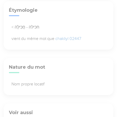
Étymologie
< חכילה - חֲכִילָה
vient du même mot que
chakliyl 02447
Nature du mot
Nom propre locatif
Voir aussi