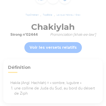
TopChrétien
TopBible
Lexique Hébreu / Grec
Chakiylah
Strong n°02444
Prononciation [khak-ee-law']
Voir les versets relatifs
Définition
Hakila (Angl. Hachilah) = « sombre, lugubre »
une colline de Juda du Sud, au bord du désert
de Ziph