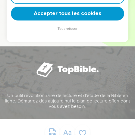
deviennent vos tremplins. Que vous guidiez un ministère, une
équipe, un groupe ou une famille, leur expérience est faite
Accepter tous les cookies
pour vous.
Tout refuser
Je découvre l’événement
Un outil révolutionnaire de lecture et d'étude de la Bible en
ligne. Démarrez dès aujourd'hui le plan de lecture offert dont
vous avez besoin.