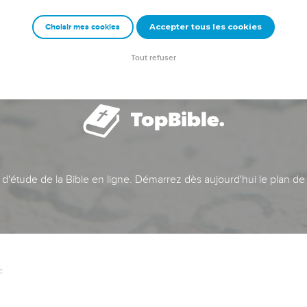
Accepter tous les cookies
Choisir mes cookies
Tout refuser
t d'étude de la Bible en ligne. Démarrez dès aujourd'hui le plan de
c