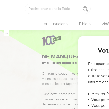
Au quotidien
Bible
Vid
Vot
NE MANQUEZ PAS L’ÉVÉ
ET SI LEURS ERREURS POUVAIENT VOUS 
En cliquant 
utilise des 
On admire souvent les leaders pour leurs réussi
et traite vo
moins les doutes, les erreurs et les saisons di
informations
elles qui les ont façonnés.
Mesurer l'
Dans cette conférence, leaders, entrepreneur
marquantes de leur parcours et les clés pour
Vous perme
deviennent vos tremplins. Que vous guidiez 
Vous perme