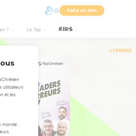
Faire un don
ien ?
Le Top
FERMER
nous
opChrétien
utilisateur)
n et les
:
 du monde…
eurs.