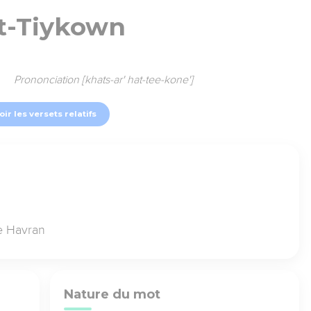
t-Tiykown
Prononciation [khats-ar' hat-tee-kone']
oir les versets relatifs
de Havran
Nature du mot