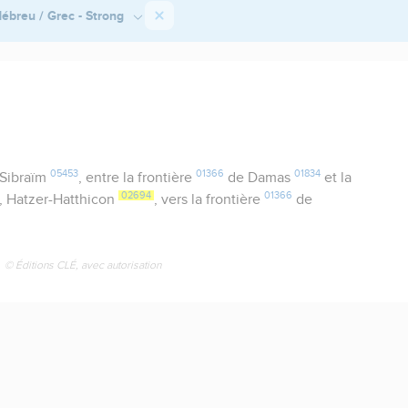
ébreu / Grec - Strong
05453
01366
01834
 Sibraïm
, entre la frontière
de Damas
et la
02694
01366
, Hatzer-Hatthicon
, vers la frontière
de
© Éditions CLÉ, avec autorisation