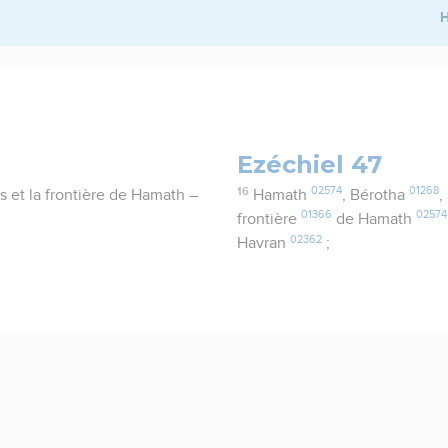
H
Ezéchiel 47
16
02574
01268
s et la frontière de Hamath –
Hamath
, Bérotha
,
01366
02574
frontière
de Hamath
02362
Havran
;