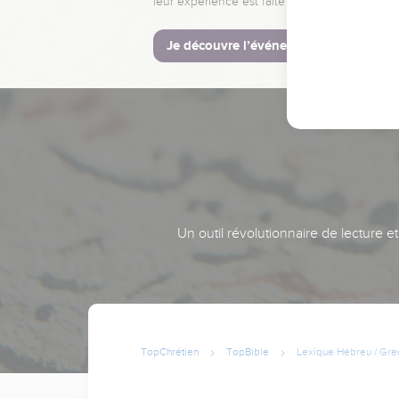
leur expérience est faite pour vous.
Je découvre l’événement
Un outil révolutionnaire de lecture e
TopChrétien
TopBible
Lexique Hébreu / Gre