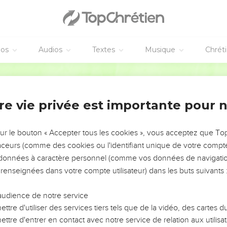
éos
Audios
Textes
Musique
Chrét
re vie privée est importante pour 
NEMENT DE L’ANNÉE !
ÉVITER LES VOTRES ?
sur le bouton « Accepter tous les cookies », vous acceptez que T
traceurs (comme des cookies ou l'identifiant unique de votre compte 
tes, leur impact, leur foi ou leur vision. Mais on voit
s données à caractère personnel (comme vos données de navigatio
fficiles qu'ils ont traversés, alors même que ce sont
 renseignées dans votre compte utilisateur) dans les buts suivants 
audience de notre service
s, et responsables reviennent sur les erreurs
 avancer avec plus de sagesse afin que leurs erreurs
ttre d'utiliser des services tiers tels que de la vidéo, des cartes
un ministère, une équipe, un groupe ou une famille,
ttre d'entrer en contact avec notre service de relation aux utilisat