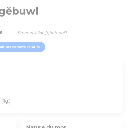
gĕbuwl
66
Prononciation [gheb-ool']
oir les versets relatifs
(fig.)
Nature du mot