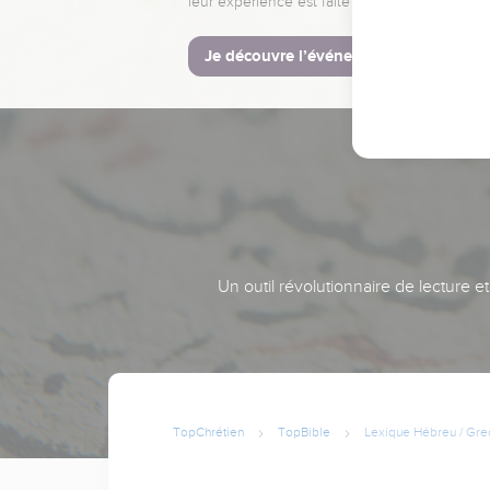
leur expérience est faite pour vous.
Je découvre l’événement
Un outil révolutionnaire de lecture e
TopChrétien
TopBible
Lexique Hébreu / Gre