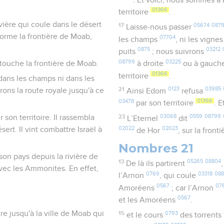
01366
territoire
.
ivière qui coule dans le désert
17
05674
087
Laisse-nous passer
forme la frontière de Moab,
07704
les champs
, ni les vigne
0875
03212
puits
; nous suivrons
08799
03225
t touche la frontière de Moab.
à droite
ou à gauch
01366
territoire
.
 dans les champs ni dans les
21
0123
03985
rons la route royale jusqu'à ce
Ainsi Edom
refusa
03478
01366
par son territoire
. E
23
03068
0559
08799
 son territoire. Il rassembla
L’Eternel
dit
sert. Il vint combattre Israël à
02022
02023
de Hor
, sur la front
Nombres 21
son pays depuis la rivière de
13
05265
08804
De là ils partirent
avec les Ammonites. En effet,
0769
03318
08
l’Arnon
, qui coule
0567
07
Amoréens
; car l’Arnon
0567
et les Amoréens
.
tre jusqu'à la ville de Moab qui
15
0793
et le cours
des torrents