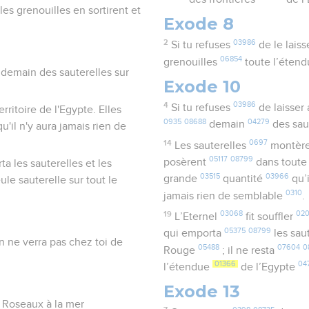
les grenouilles en sortirent et
Exode 8
2
03986
Si tu refuses
de le laiss
06854
grenouilles
toute l’éten
ir demain des sauterelles sur
Exode 10
4
03986
Si tu refuses
de laisser 
rritoire de l'Egypte. Elles
0935
08688
04279
demain
des sau
qu'il n'y aura jamais rien de
14
0697
Les sauterelles
montèr
05117
08799
posèrent
dans toute
rta les sauterelles et les
03515
03966
grande
quantité
qu’i
ule sauterelle sur tout le
0310
jamais rien de semblable
.
19
03068
020
L’Eternel
fit souffler
05375
08799
qui emporta
les sau
n ne verra pas chez toi de
05488
07604
0
Rouge
; il ne resta
01366
04
l’étendue
de l’Egypte
Exode 13
es Roseaux à la mer