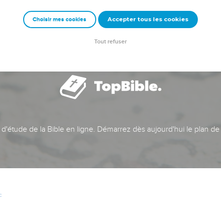
Accepter tous les cookies
Choisir mes cookies
Tout refuser
t d'étude de la Bible en ligne. Démarrez dès aujourd'hui le plan de
c