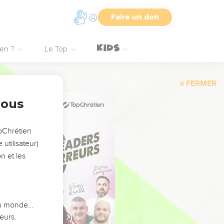
Faire un don
ien ?
Le Top
FERMER
nous
opChrétien
utilisateur)
n et les
:
 du monde…
eurs.