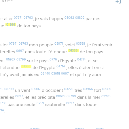
07971
08763
05062
08802
er aller
, je vais frapper
par des
01366
due
de ton pays.
07971
08763
05971
03588
aller
mon peuple
, voici
, je ferai venir
0697
01366
terelles
dans toute l’étendue
de ton pays.
05927
08799
0776
04714
ent
sur le pays
d’Egypte
, et se
01366
04714
 l’étendue
de l’Egypte
; elles étaient en si
06440
03651
0697
l n’y avait jamais eu
et qu’il n’y aura
15
08799
07307
03220
03966
02389
un vent
d’occident
très
fort
,
0697
08628
08799
03220
terelles
, et les précipita
dans la mer
8738
0259
0697
pas une seule
sauterelle
dans toute
714
.