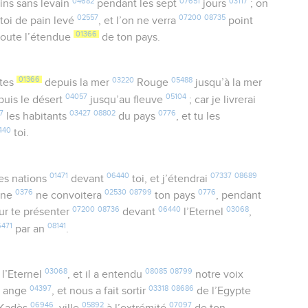
04682
07651
03117
ins sans levain
pendant les sept
jours
; on
02557
07200
08735
toi de pain levé
, et l’on ne verra
point
01366
 toute l’étendue
de ton pays.
01366
03220
05488
ites
depuis la mer
Rouge
jusqu’à la mer
04057
05104
epuis le désert
jusqu’au fleuve
; car je livrerai
7
03427
08802
0776
les habitants
du pays
, et tu les
440
toi.
01471
06440
07337
08689
es nations
devant
toi, et j’étendrai
0376
02530
08799
0776
nne
ne convoitera
ton pays
, pendant
07200
08736
06440
03068
r te présenter
devant
l’Eternel
,
6471
08141
par an
.
03068
08085
08799
 l’Eternel
, et il a entendu
notre voix
04397
03318
08686
 ange
, et nous a fait sortir
de l’Egypte
06946
05892
07097
à Kadès
, ville
à l’extrémité
de ton