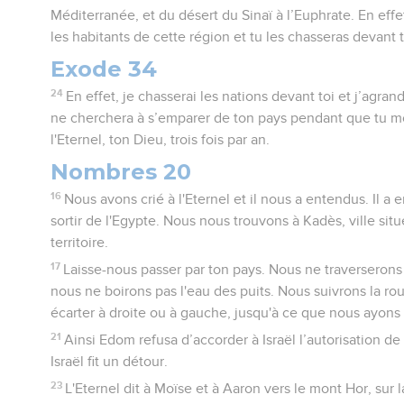
Méditerranée, et du désert du Sinaï à l’Euphrate. En effet
les habitants de cette région et tu les chasseras devant t
Exode 34
24
En effet, je chasserai les nations devant toi et j’agrand
ne cherchera à s’emparer de ton pays pendant que tu m
l'Eternel, ton Dieu, trois fois par an.
Nombres 20
16
Nous avons crié à l'Eternel et il nous a entendus. Il a
sortir de l'Egypte. Nous nous trouvons à Kadès, ville situ
territoire.
17
Laisse-nous passer par ton pays. Nous ne traverserons 
nous ne boirons pas l'eau des puits. Nous suivrons la ro
écarter à droite ou à gauche, jusqu'à ce que nous ayons fr
21
Ainsi Edom refusa d’accorder à Israël l’autorisation de 
Israël fit un détour.
23
L'Eternel dit à Moïse et à Aaron vers le mont Hor, sur 