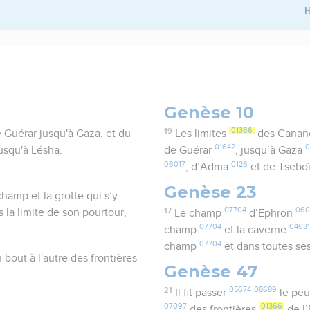
H
Genèse 10
19
01366
e Guérar jusqu'à Gaza, et du
Les limites
des Cana
01642
0
squ'à Lésha.
de Guérar
, jusqu’à Gaza
06017
0126
, d’Adma
et de Tseb
Genèse 23
hamp et la grotte qui s’y
17
07704
060
 la limite de son pourtour,
Le champ
d’Ephron
07704
0463
champ
et la caverne
07704
champ
et dans toutes ses
n bout à l'autre des frontières
Genèse 47
21
05674
08689
Il fit passer
le pe
07097
01366
des frontières
de l