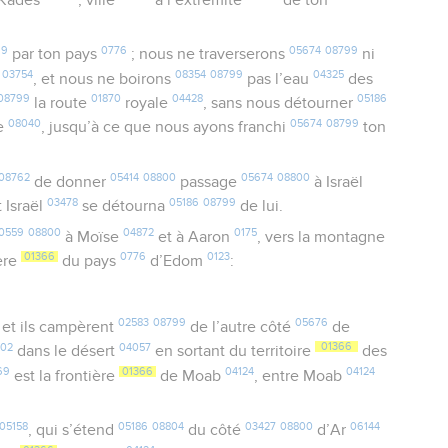
99
0776
05674
08799
par ton pays
; nous ne traverserons
ni
03754
08354
08799
04325
s
, et nous ne boirons
pas l’eau
des
08799
01870
04428
05186
la route
royale
, sans nous détourner
08040
05674
08799
e
, jusqu’à ce que nous ayons franchi
ton
08762
05414
08800
05674
08800
de donner
passage
à Israël
03478
05186
08799
t Israël
se détourna
de lui.
0559
08800
04872
0175
à Moïse
et à Aaron
, vers la montagne
01366
0776
0123
ière
du pays
d’Edom
:
02583
08799
05676
, et ils campèrent
de l’autre côté
de
802
04057
01366
dans le désert
en sortant du territoire
des
69
01366
04124
04124
est la frontière
de Moab
, entre Moab
05158
05186
08804
03427
08800
06144
, qui s’étend
du côté
d’Ar