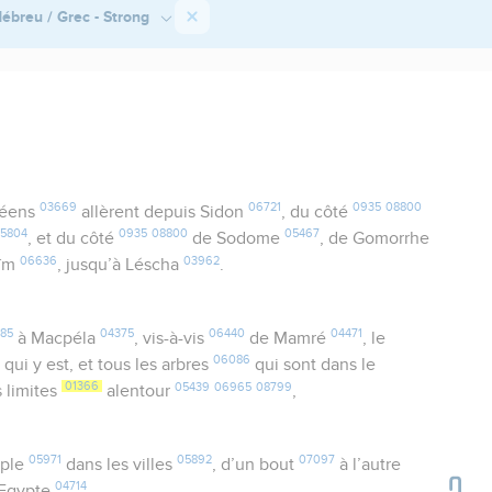
ébreu / Grec - Strong
03669
06721
0935
08800
néens
allèrent depuis Sidon
, du côté
5804
0935
08800
05467
, et du côté
de Sodome
, de Gomorrhe
06636
03962
oïm
, jusqu’à Léscha
.
85
04375
06440
04471
à Macpéla
, vis-à-vis
de Mamré
, le
1
06086
qui y est, et tous les arbres
qui sont dans le
01366
05439
06965
08799
 limites
alentour
,
05971
05892
07097
uple
dans les villes
, d’un bout
à l’autre
04714
’Egypte
.