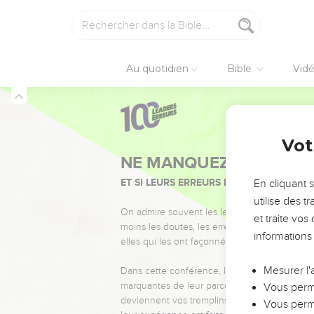
Au quotidien
Bible
Vid
Vot
NE MANQUEZ PAS L’ÉVÉ
ET SI LEURS ERREURS POUVAIENT VOUS 
En cliquant 
utilise des 
On admire souvent les leaders pour leurs réussi
et traite vo
moins les doutes, les erreurs et les saisons di
informations
elles qui les ont façonnés.
Mesurer l'
Dans cette conférence, leaders, entrepreneur
marquantes de leur parcours et les clés pour
Vous perme
deviennent vos tremplins. Que vous guidiez 
Vous perme