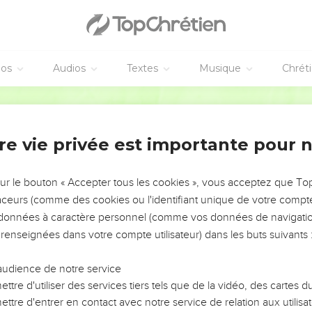
éos
Audios
Textes
Musique
Chrét
re vie privée est importante pour 
NEMENT DE L’ANNÉE !
ÉVITER LES VOTRES ?
sur le bouton « Accepter tous les cookies », vous acceptez que T
traceurs (comme des cookies ou l'identifiant unique de votre compte 
tes, leur impact, leur foi ou leur vision. Mais on voit
s données à caractère personnel (comme vos données de navigatio
fficiles qu'ils ont traversés, alors même que ce sont
 renseignées dans votre compte utilisateur) dans les buts suivants 
audience de notre service
s, et responsables reviennent sur les erreurs
 avancer avec plus de sagesse afin que leurs erreurs
ttre d'utiliser des services tiers tels que de la vidéo, des cartes
un ministère, une équipe, un groupe ou une famille,
ttre d'entrer en contact avec notre service de relation aux utilisat