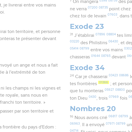
7
0398
08735
On mangera
des pa
, je livrerai entre vos mains
07200
08735
ne verra
point chez 
oi.
07603
chez toi de levain
, dans
Exode 23
irai ton territoire, et personne
31
07896
08804
J’établirai
tes lim
onteras te présenter devant
03220
06430
des Philistins
, et d
05414
08799
0302
entre vos mains
01644
08765
06
chasseras
devant
 envoyé un ange et nous a fait
Exode 34
ée à l'extrémité de ton
24
03423
08686
Car je chasserai
l
01366
tes frontières
; et perso
ni les champs ni les vignes et
05927
08800
que tu monteras
pou
ute royale, sans nous en
0430
07969
0
ton Dieu
, trois
fois
anchi ton territoire. »
Nombres 20
passer par son territoire et
16
06817
08799
Nous avons crié
à
06963
07971
08799
. Il a envoyé
un
la frontière du pays d'Edom :
04714
. Et voici, nous sommes 