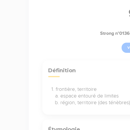
Strong n°013
V
Définition
frontière, territoire
espace entouré de limites
région, territoire (des ténèbres) 
Étymologie