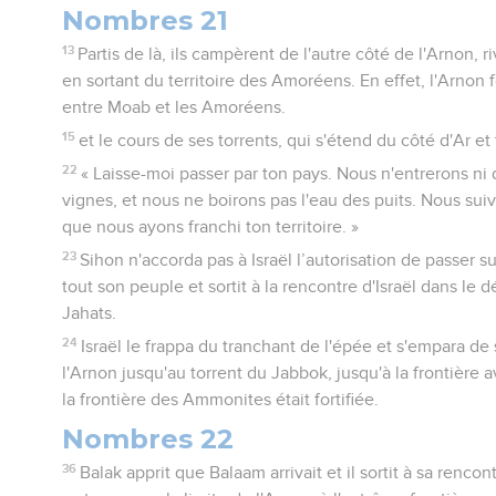
Nombres 21
13
Partis de là, ils campèrent de l'autre côté de l'Arnon, r
en sortant du territoire des Amoréens. En effet, l'Arnon 
entre Moab et les Amoréens.
15
et le cours de ses torrents, qui s'étend du côté d'Ar e
22
« Laisse-moi passer par ton pays. Nous n'entrerons ni
vignes, et nous ne boirons pas l'eau des puits. Nous suiv
que nous ayons franchi ton territoire. »
23
Sihon n'accorda pas à Israël l’autorisation de passer sur
tout son peuple et sortit à la rencontre d'Israël dans le dé
Jahats.
24
Israël le frappa du tranchant de l'épée et s'empara de 
l'Arnon jusqu'au torrent du Jabbok, jusqu'à la frontière 
la frontière des Ammonites était fortifiée.
Nombres 22
36
Balak apprit que Balaam arrivait et il sortit à sa rencon