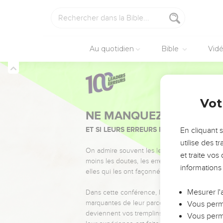
Au quotidien
Bible
Vid
Vot
NE MANQUEZ PAS L’ÉVÉ
ET SI LEURS ERREURS POUVAIENT VOUS 
En cliquant 
utilise des 
On admire souvent les leaders pour leurs réussi
et traite vo
moins les doutes, les erreurs et les saisons di
informations
elles qui les ont façonnés.
Mesurer l'
Dans cette conférence, leaders, entrepreneur
marquantes de leur parcours et les clés pour
Vous perme
deviennent vos tremplins. Que vous guidiez 
Vous perme