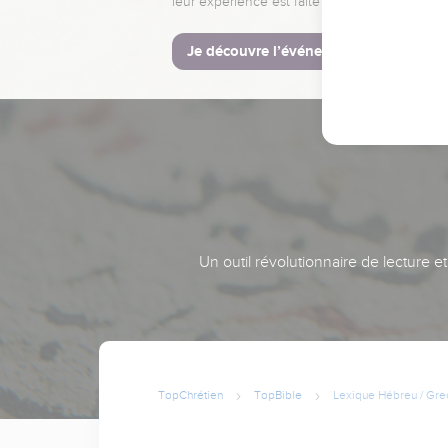
leur expérience est faite pour vous.
Je découvre l’événement
Un outil révolutionnaire de lecture e
TopChrétien
TopBible
Lexique Hébreu / Gre