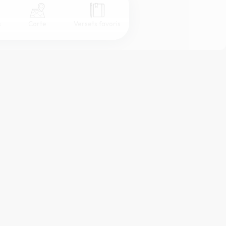
s
Carte
Versets favoris
Coul
eur
Désactivé
Simple
Serif
Sans-serif
Grand
Moyen
Petit