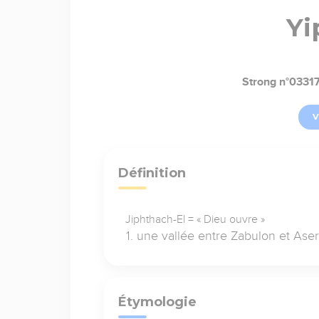
Yi
Strong n°0331
V
Définition
Jiphthach-El = « Dieu ouvre »
une vallée entre Zabulon et Ase
Étymologie