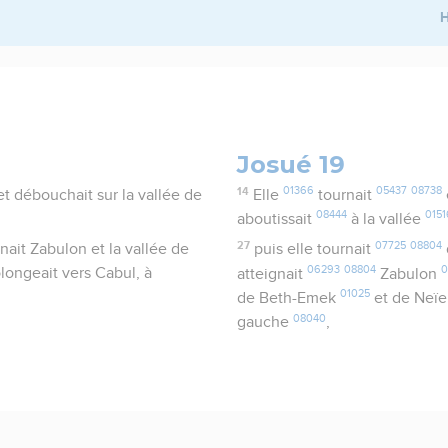
H
Josué 19
14
01366
05437
08738
et débouchait sur la vallée de
Elle
tournait
08444
0151
aboutissait
à la vallée
27
07725
08804
gnait Zabulon et la vallée de
puis elle tournait
06293
08804
0
longeait vers Cabul, à
atteignait
Zabulon
01025
de Beth-Emek
et de Neïe
08040
gauche
,