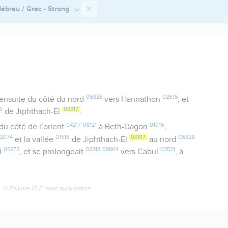
ébreu / Grec - Strong
06828
02615
ensuite du côté du nord
vers Hannathon
, et
6
03317
de Jiphthach-El
.
04217
08121
01016
du côté de l’orient
à Beth-Dagon
,
2074
01516
03317
06828
et la vallée
de Jiphthach-El
au nord
05272
03318
08804
03521
l
, et se prolongeait
vers Cabul
, à
© Éditions CLÉ, avec autorisation