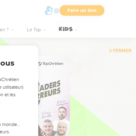
Faire un don
ien ?
Le Top
FERMER
nous
opChrétien
utilisateur)
n et les
:
 du monde…
eurs.