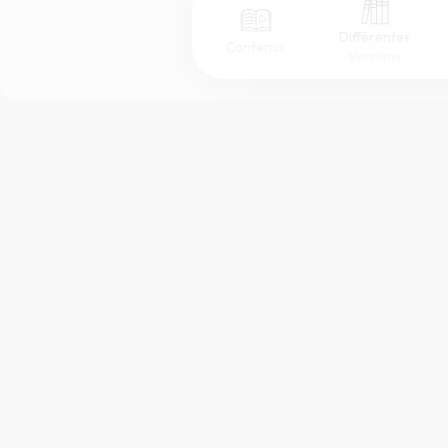
Différentes
Contenus
Versions
Afficher les numéros de versets
Mode dyslexique
Police d'écriture
Taille de texte