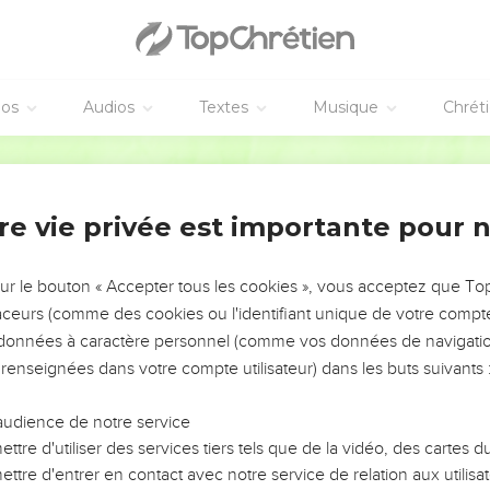
éos
Audios
Textes
Musique
Chrét
re vie privée est importante pour 
NEMENT DE L’ANNÉE !
ÉVITER LES VOTRES ?
sur le bouton « Accepter tous les cookies », vous acceptez que T
traceurs (comme des cookies ou l'identifiant unique de votre compte 
tes, leur impact, leur foi ou leur vision. Mais on voit
s données à caractère personnel (comme vos données de navigatio
fficiles qu'ils ont traversés, alors même que ce sont
 renseignées dans votre compte utilisateur) dans les buts suivants 
audience de notre service
s, et responsables reviennent sur les erreurs
 avancer avec plus de sagesse afin que leurs erreurs
ttre d'utiliser des services tiers tels que de la vidéo, des cartes
un ministère, une équipe, un groupe ou une famille,
ttre d'entrer en contact avec notre service de relation aux utilisat