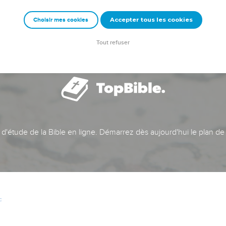
Accepter tous les cookies
Choisir mes cookies
Tout refuser
t d'étude de la Bible en ligne. Démarrez dès aujourd'hui le plan de
c