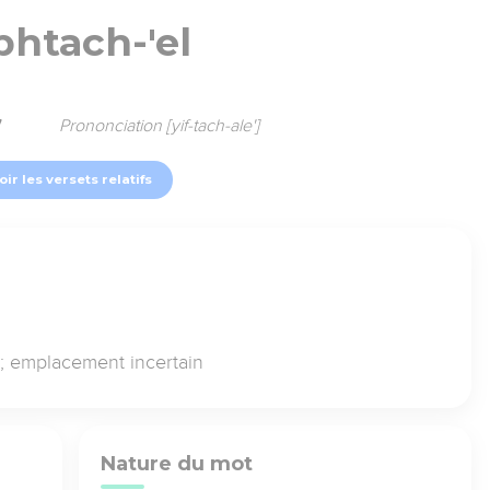
phtach-'el
7
Prononciation [yif-tach-ale']
oir les versets relatifs
r; emplacement incertain
Nature du mot