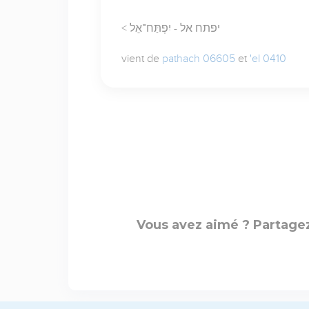
< יפתח אל - יִפְתַּח־אֵל
vient de
pathach 06605
et
'el 0410
Vous avez aimé ? Partagez