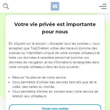
Votre vie privée est importante
pour nous
NE MANQUEZ PAS L’ÉVÉNEMENT
En cliquant sur le bouton « Accepter tous les cookies », vous
DE L’ANNÉE !
acceptez que TopChrétien utilise des traceurs (comme des
cookies ou l'identifiant unique de votre compte utilisateur) et
ET SI LEURS ERREURS POUVAIENT VOUS ÉVITER LES
traite vos données à caractère personnel (comme vos
VOTRES ?
données de navigation et les informations renseignées dans
votre compte utilisateur) dans les buts suivants :
On admire souvent les leaders pour leurs réussites, leur impact,
leur foi ou leur vision. Mais on voit moins les doutes, les erreurs
Mesurer l'audience de notre service
Vous permettre d'utiliser des services tiers tels que de la
et les saisons difficiles qu'ils ont traversés, alors même que ce
vidéo, des cartes du monde…
sont elles qui les ont façonnés.
Vous permettre d'entrer en contact avec notre service de
relation aux utilisateurs.
Dans cette conférence, leaders, entrepreneurs, et responsables
reviennent sur les erreurs marquantes de leur parcours et les
clés pour avancer avec plus de sagesse afin que leurs erreurs
Choisir mes cookies