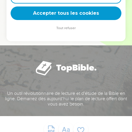
deviennent vos tremplins. Que vous guidiez un ministère, une
équipe, un groupe ou une famille, leur expérience est faite
Accepter tous les cookies
pour vous.
Tout refuser
Je découvre l’événement
Un outil révolutionnaire de lecture et d'étude de la Bible en
ligne. Démarrez dès aujourd'hui le plan de lecture offert dont
vous avez besoin.