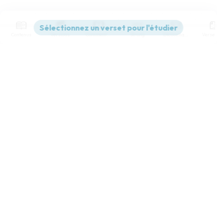
Contenus
Versions
Commentaires
Strong
Dictionnaire
Paramètres de lecture
Afficher les numéros de versets
Mode dyslexique
Désactivé
Simple
Coul
eur
Police d'écriture
Serif
Sans-serif
Taille de texte