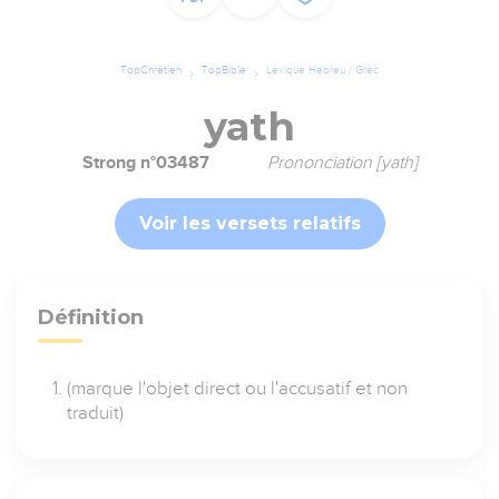
TopChrétien
TopBible
Lexique Hébreu / Grec
yath
Strong n°03487
Prononciation [yath]
Voir les versets relatifs
Définition
(marque l'objet direct ou l'accusatif et non
traduit)