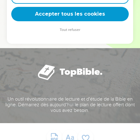
deviennent vos tremplins. Que vous guidiez un ministère, une
équipe, un groupe ou une famille, leur expérience est faite
Accepter tous les cookies
pour vous.
Tout refuser
Je découvre l’événement
Un outil révolutionnaire de lecture et d'étude de la Bible en
ligne. Démarrez dès aujourd'hui le plan de lecture offert dont
vous avez besoin.