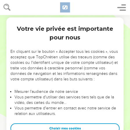
Votre vie privée est importante
pour nous
NE MANQUEZ PAS L’ÉVÉNEMENT
En cliquant sur le bouton « Accepter tous les cookies », vous
DE L’ANNÉE !
acceptez que TopChrétien utilise des traceurs (comme des
cookies ou l'identifiant unique de votre compte utilisateur) et
ET SI LEURS ERREURS POUVAIENT VOUS ÉVITER LES
traite vos données à caractère personnel (comme vos
VOTRES ?
données de navigation et les informations renseignées dans
votre compte utilisateur) dans les buts suivants :
On admire souvent les leaders pour leurs réussites, leur impact,
leur foi ou leur vision. Mais on voit moins les doutes, les erreurs
Mesurer l'audience de notre service
Vous permettre d'utiliser des services tiers tels que de la
et les saisons difficiles qu'ils ont traversés, alors même que ce
vidéo, des cartes du monde…
sont elles qui les ont façonnés.
Vous permettre d'entrer en contact avec notre service de
relation aux utilisateurs.
Dans cette conférence, leaders, entrepreneurs, et responsables
reviennent sur les erreurs marquantes de leur parcours et les
clés pour avancer avec plus de sagesse afin que leurs erreurs
Choisir mes cookies