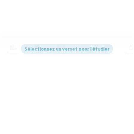
Contenus
Versions
Commentaires
Strong
Dictionnaire
Paramètres de lecture
Afficher les numéros de versets
Mode dyslexique
Désactivé
Simple
Coul
eur
Police d'écriture