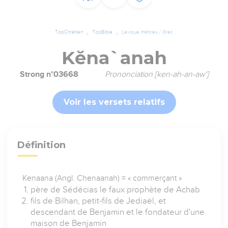
TopChrétien
TopBible
Lexique Hébreu / Grec
Kĕna`anah
Strong n°03668
Prononciation [ken-ah-an-aw']
Voir les versets relatifs
Définition
Kenaana (Angl. Chenaanah) = « commerçant »
père de Sédécias le faux prophète de Achab
fils de Bilhan, petit-fils de Jediaël, et
descendant de Benjamin et le fondateur d'une
maison de Benjamin