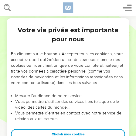
Votre vie privée est importante
pour nous
NE MANQUEZ PAS L’ÉVÉNEMENT
En cliquant sur le bouton « Accepter tous les cookies », vous
DE L’ANNÉE !
acceptez que TopChrétien utilise des traceurs (comme des
cookies ou l'identifiant unique de votre compte utilisateur) et
ET SI LEURS ERREURS POUVAIENT VOUS ÉVITER LES
traite vos données à caractère personnel (comme vos
VOTRES ?
données de navigation et les informations renseignées dans
votre compte utilisateur) dans les buts suivants :
On admire souvent les leaders pour leurs réussites, leur impact,
leur foi ou leur vision. Mais on voit moins les doutes, les erreurs
Mesurer l'audience de notre service
Vous permettre d'utiliser des services tiers tels que de la
et les saisons difficiles qu'ils ont traversés, alors même que ce
vidéo, des cartes du monde…
sont elles qui les ont façonnés.
Vous permettre d'entrer en contact avec notre service de
relation aux utilisateurs.
Dans cette conférence, leaders, entrepreneurs, et responsables
reviennent sur les erreurs marquantes de leur parcours et les
clés pour avancer avec plus de sagesse afin que leurs erreurs
Choisir mes cookies