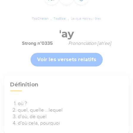
TopChrétien
TopBible
Lexique Hébreu / Grec
'ay
Strong n°0335
Prononciation [ah'ee]
Voir les versets relatifs
Définition
où ?
quel, quelle ...lequel
d'où, de quel
d'où cela, pourquoi