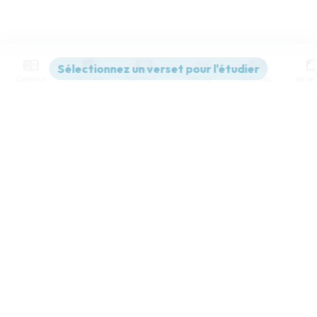
Contenus
Versions
Commentaires
Strong
Dictionnaire
Paramètres de lecture
Afficher les numéros de versets
Mode dyslexique
Désactivé
Simple
Coul
eur
Police d'écriture
Serif
Sans-serif