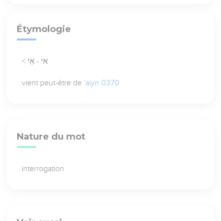
Étymologie
< אי - אַי
vient peut-être de
'aiyn 0370
Nature du mot
interrogation