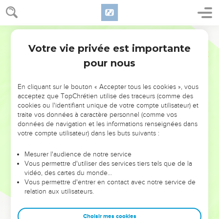
Votre vie privée est importante
pour nous
NE MANQUEZ PAS L’ÉVÉNEMENT
En cliquant sur le bouton « Accepter tous les cookies », vous
DE L’ANNÉE !
acceptez que TopChrétien utilise des traceurs (comme des
cookies ou l'identifiant unique de votre compte utilisateur) et
ET SI LEURS ERREURS POUVAIENT VOUS ÉVITER LES
traite vos données à caractère personnel (comme vos
VOTRES ?
données de navigation et les informations renseignées dans
votre compte utilisateur) dans les buts suivants :
On admire souvent les leaders pour leurs réussites, leur impact,
leur foi ou leur vision. Mais on voit moins les doutes, les erreurs
Mesurer l'audience de notre service
Vous permettre d'utiliser des services tiers tels que de la
et les saisons difficiles qu'ils ont traversés, alors même que ce
vidéo, des cartes du monde…
sont elles qui les ont façonnés.
Vous permettre d'entrer en contact avec notre service de
relation aux utilisateurs.
Dans cette conférence, leaders, entrepreneurs, et responsables
reviennent sur les erreurs marquantes de leur parcours et les
clés pour avancer avec plus de sagesse afin que leurs erreurs
Choisir mes cookies