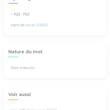
< כנת - כְּנָת
vient de
kanah 03655
Nature du mot
Nom masculin
Voir aussi