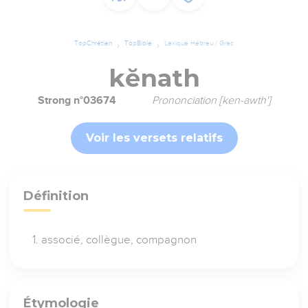
TopChrétien
TopBible
Lexique Hébreu / Grec
kĕnath
Strong n°03674
Prononciation [ken-awth']
Voir les versets relatifs
Définition
associé, collègue, compagnon
Étymologie