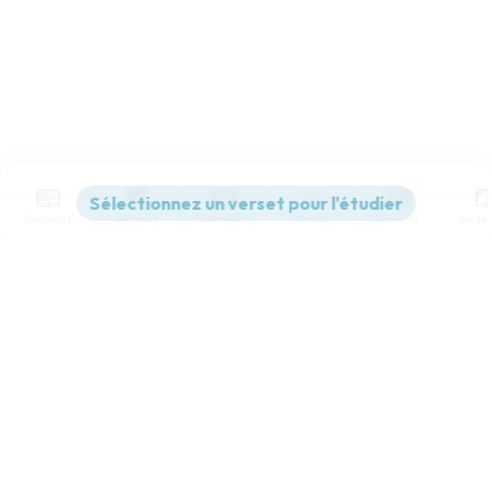
Contenus
Versions
Commentaires
Strong
Dictionnaire
Paramètres de lecture
Afficher les numéros de versets
Mode dyslexique
Désactivé
Simple
Coul
eur