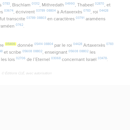
0783
01312
04990
02870
ès
, Bischlam
, Mithredath
, Thabeel
, et
03674
03789
08804
0783
04428
es
, écrivirent
à Artaxerxès
, roi
03789
08803
03791
fut transcrite
en caractères
araméens
0762
raméen
.
05406
05414
08804
04428
0783
tre
donnée
par le roi
Artaxerxès
48
05608
08802
05608
08802
et scribe
, enseignant
les
02706
03068
03478
 les lois
de l’Eternel
concernant Israël
:
© Éditions CLÉ, avec autorisation