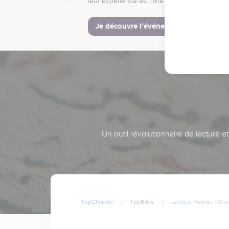
leur expérience est faite pour vous.
Je découvre l’événement
Un outil révolutionnaire de lecture e
TopChrétien
TopBible
Lexique Hébreu / Gre