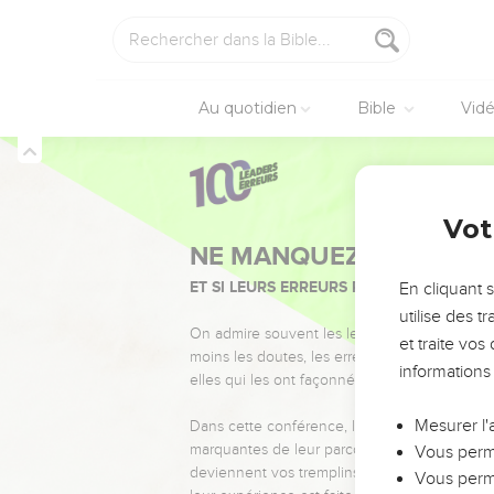
Au quotidien
Bible
Vid
Vot
NE MANQUEZ PAS L’ÉVÉ
ET SI LEURS ERREURS POUVAIENT VOUS 
En cliquant 
utilise des 
On admire souvent les leaders pour leurs réussi
et traite vo
moins les doutes, les erreurs et les saisons di
informations
elles qui les ont façonnés.
Mesurer l'
Dans cette conférence, leaders, entrepreneur
marquantes de leur parcours et les clés pour
Vous perme
deviennent vos tremplins. Que vous guidiez 
Vous perme