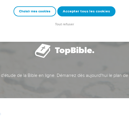
Accepter tous les cookies
Choisir mes cookies
Tout refuser
t d'étude de la Bible en ligne. Démarrez dès aujourd'hui le plan de
c