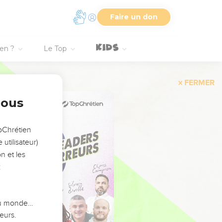
Faire un don
ien ?
Le Top
FERMER
nous
opChrétien
utilisateur)
n et les
:
 du monde…
eurs.