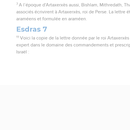
7
A l’époque d'Artaxerxès aussi, Bishlam, Mithredath, Tha
associés écrivirent à Artaxerxès, roi de Perse. La lettre é
araméens et formulée en araméen.
Esdras 7
11
Voici la copie de la lettre donnée par le roi Artaxerxès 
expert dans le domaine des commandements et prescriptio
Israël :