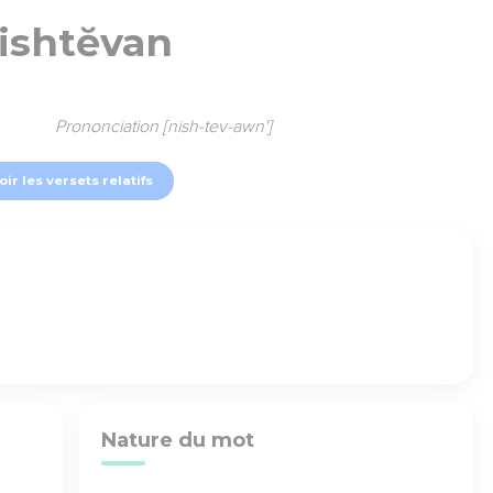
ishtĕvan
Prononciation [nish-tev-awn']
oir les versets relatifs
Nature du mot