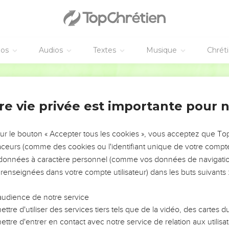
éos
Audios
Textes
Musique
Chrét
re vie privée est importante pour 
NEMENT DE L’ANNÉE !
ÉVITER LES VOTRES ?
sur le bouton « Accepter tous les cookies », vous acceptez que T
traceurs (comme des cookies ou l'identifiant unique de votre compte 
tes, leur impact, leur foi ou leur vision. Mais on voit
s données à caractère personnel (comme vos données de navigatio
fficiles qu'ils ont traversés, alors même que ce sont
 renseignées dans votre compte utilisateur) dans les buts suivants 
audience de notre service
s, et responsables reviennent sur les erreurs
 avancer avec plus de sagesse afin que leurs erreurs
ttre d'utiliser des services tiers tels que de la vidéo, des cartes
un ministère, une équipe, un groupe ou une famille,
ttre d'entrer en contact avec notre service de relation aux utilisat