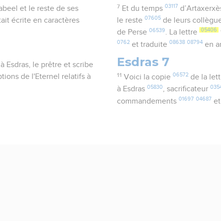
7
03117
beel et le reste de ses
Et du temps
d’Artaxerx
07605
tait écrite en caractères
le reste
de leurs collègu
06539
05406
de Perse
. La lettre
0762
08638
08794
et traduite
en a
Esdras 7
à Esdras, le prêtre et scribe
11
06572
ns de l'Eternel relatifs à
Voici la copie
de la let
05830
035
à Esdras
, sacrificateur
01697
04687
commandements
et