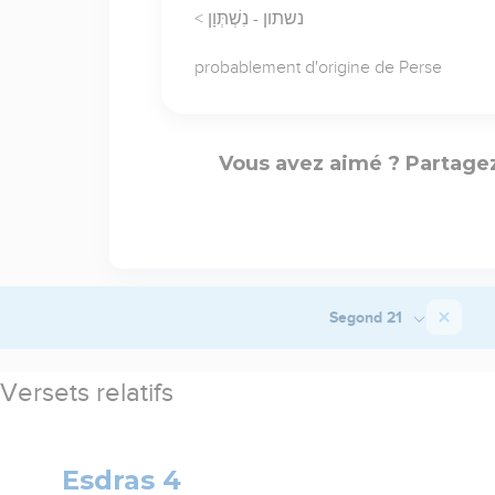
< נשתון - נִשְׁתְּוָן
probablement d'origine de Perse
Vous avez aimé ? Partagez
Segond 21
Versets relatifs
Esdras 4