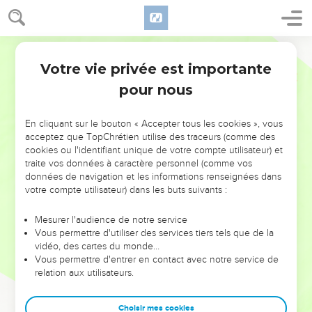
Votre vie privée est importante
pour nous
NE MANQUEZ PAS L’ÉVÉNEMENT
En cliquant sur le bouton « Accepter tous les cookies », vous
DE L’ANNÉE !
acceptez que TopChrétien utilise des traceurs (comme des
cookies ou l'identifiant unique de votre compte utilisateur) et
ET SI LEURS ERREURS POUVAIENT VOUS ÉVITER LES
traite vos données à caractère personnel (comme vos
VOTRES ?
données de navigation et les informations renseignées dans
votre compte utilisateur) dans les buts suivants :
On admire souvent les leaders pour leurs réussites, leur impact,
leur foi ou leur vision. Mais on voit moins les doutes, les erreurs
Mesurer l'audience de notre service
Vous permettre d'utiliser des services tiers tels que de la
et les saisons difficiles qu'ils ont traversés, alors même que ce
vidéo, des cartes du monde…
sont elles qui les ont façonnés.
Vous permettre d'entrer en contact avec notre service de
relation aux utilisateurs.
Dans cette conférence, leaders, entrepreneurs, et responsables
reviennent sur les erreurs marquantes de leur parcours et les
clés pour avancer avec plus de sagesse afin que leurs erreurs
Choisir mes cookies