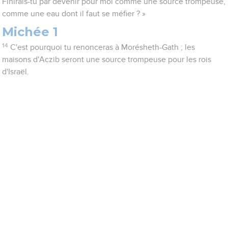
Finirais-tu par devenir pour moi comme une source trompeuse,
comme une eau dont il faut se méfier ? »
Michée 1
14
C'est pourquoi tu renonceras à Morésheth-Gath ; les
maisons d'Aczib seront une source trompeuse pour les rois
d'Israël.