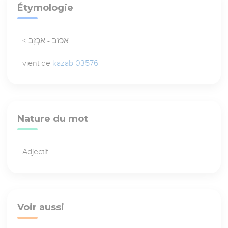
Étymologie
< אכזב - אַכְזָב
vient de
kazab 03576
Nature du mot
Adjectif
Voir aussi