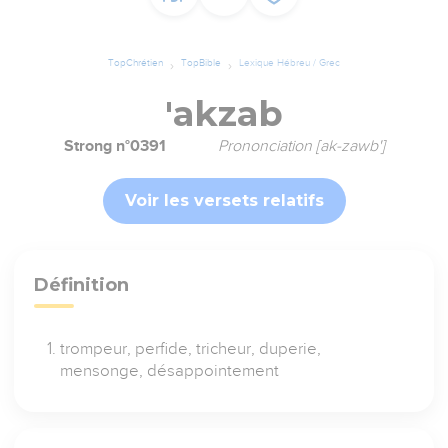
TopChrétien
TopBible
Lexique Hébreu / Grec
'akzab
Strong n°0391
Prononciation [ak-zawb']
Voir les versets relatifs
Définition
trompeur, perfide, tricheur, duperie,
mensonge, désappointement