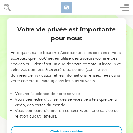
Votre vie privée est importante
pour nous
NE MANQUEZ PAS L’ÉVÉNEMENT
En cliquant sur le bouton « Accepter tous les cookies », vous
DE L’ANNÉE !
acceptez que TopChrétien utilise des traceurs (comme des
cookies ou l'identifiant unique de votre compte utilisateur) et
ET SI LEURS ERREURS POUVAIENT VOUS ÉVITER LES
traite vos données à caractère personnel (comme vos
VOTRES ?
données de navigation et les informations renseignées dans
votre compte utilisateur) dans les buts suivants :
On admire souvent les leaders pour leurs réussites, leur impact,
leur foi ou leur vision. Mais on voit moins les doutes, les erreurs
Mesurer l'audience de notre service
Vous permettre d'utiliser des services tiers tels que de la
et les saisons difficiles qu'ils ont traversés, alors même que ce
vidéo, des cartes du monde…
sont elles qui les ont façonnés.
Vous permettre d'entrer en contact avec notre service de
relation aux utilisateurs.
Dans cette conférence, leaders, entrepreneurs, et responsables
reviennent sur les erreurs marquantes de leur parcours et les
clés pour avancer avec plus de sagesse afin que leurs erreurs
Choisir mes cookies