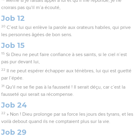
Même si je faisais appel à lui et qu’il me réponde, je ne
croirais pas qu'il m’a écouté,
Job 12
20
C’est lui qui enlève la parole aux orateurs habiles, qui prive
les personnes âgées de bon sens.
Job 15
15
Si Dieu ne peut faire confiance à ses saints, si le ciel n’est
pas pur devant lui,
22
Il ne peut espérer échapper aux ténèbres, lui qui est guetté
par l’épée.
31
Qu'il ne se fie pas à la fausseté ! Il serait déçu, car c’est la
fausseté qui serait sa récompense.
Job 24
22
» Non ! Dieu prolonge par sa force les jours des tyrans, et les
voilà debout quand ils ne comptaient plus sur la vie.
Job 29