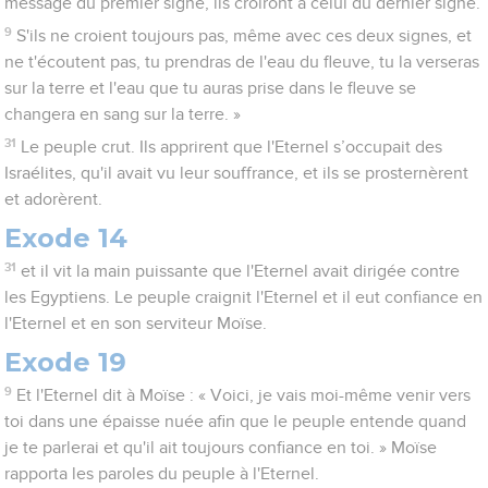
message du premier signe, ils croiront à celui du dernier signe.
9
S'ils ne croient toujours pas, même avec ces deux signes, et
ne t'écoutent pas, tu prendras de l'eau du fleuve, tu la verseras
sur la terre et l'eau que tu auras prise dans le fleuve se
changera en sang sur la terre. »
31
Le peuple crut. Ils apprirent que l'Eternel s’occupait des
Israélites, qu'il avait vu leur souffrance, et ils se prosternèrent
et adorèrent.
Exode 14
31
et il vit la main puissante que l'Eternel avait dirigée contre
les Egyptiens. Le peuple craignit l'Eternel et il eut confiance en
l'Eternel et en son serviteur Moïse.
Exode 19
9
Et l'Eternel dit à Moïse : « Voici, je vais moi-même venir vers
toi dans une épaisse nuée afin que le peuple entende quand
je te parlerai et qu'il ait toujours confiance en toi. » Moïse
rapporta les paroles du peuple à l'Eternel.