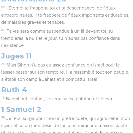
59
l'Eternel te frappera, toi et ta descendance, de fléaux
extraordinaires. Il te frappera de fléaux importants et durables,
de maladies graves et tenaces.
66
Ta vie sera comme suspendue à un fil devant toi, tu
trembleras la nuit et le jour, tu n’auras pas confiance dans
l’existence.
Juges 11
20
Mais Sihon n’a pas eu assez confiance en Israël pour le
laisser passer sur son territoire. Il a rassemblé tout son peuple,
a établi son camp à Jahats et a combattu Israël.
Ruth 4
16
Naomi prit l'enfant, le serra sur sa poitrine et l’éleva.
1 Samuel 2
35
Je ferai surgir pour moi un prêtre fidèle, qui agira selon mon
cœur et selon mon désir. Je lui construirai une maison stable
et il marchera toujours devant celui que j’aurai désigné par