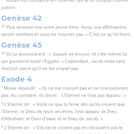
*Abram eut confiance en l'Eternel, qui le lui compta comme
justice.
Genèse 42
20
Puis amenez-moi votre jeune frère. Ainsi, vos affirmations
seront vérifiées et vous ne mourrez pas. » C’est ce qu’ils firent.
Genèse 45
26
Ils lui annoncèrent : « Joseph vit encore, et c'est même lui
qui gouverne toute l'Egypte. » Cependant, Jacob resta sans
réaction parce qu'il ne les croyait pas.
Exode 4
1
Moïse répondit : « Ils ne me croiront pas et ne m'écouteront
pas. Au contraire, ils diront : ‘L'Eternel ne t'est pas apparu.’ »
5
L'Eternel dit : « Voilà ce que tu feras afin qu'ils croient que
l'Eternel, le Dieu de leurs ancêtres, t'est apparu, le Dieu
d'Abraham, le Dieu d'Isaac et le Dieu de Jacob. »
8
L'Eternel dit : « S'ils ne te croient pas et n'écoutent pas le