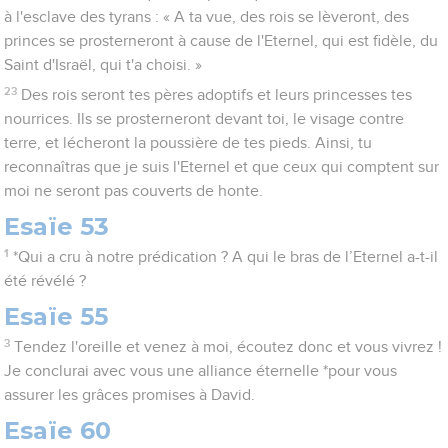
à l'esclave des tyrans : « A ta vue, des rois se lèveront, des
princes se prosterneront à cause de l'Eternel, qui est fidèle, du
Saint d'Israël, qui t'a choisi. »
23
Des rois seront tes pères adoptifs et leurs princesses tes
nourrices. Ils se prosterneront devant toi, le visage contre
terre, et lécheront la poussière de tes pieds. Ainsi, tu
reconnaîtras que je suis l'Eternel et que ceux qui comptent sur
moi ne seront pas couverts de honte.
Esaïe 53
1
*Qui a cru à notre prédication ? A qui le bras de l’Eternel a-t-il
été révélé ?
Esaïe 55
3
Tendez l'oreille et venez à moi, écoutez donc et vous vivrez !
Je conclurai avec vous une alliance éternelle *pour vous
assurer les grâces promises à David.
Esaïe 60