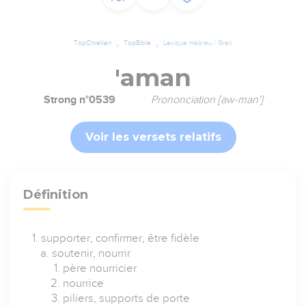
TopChrétien
TopBible
Lexique Hébreu / Grec
'aman
Strong n°0539
Prononciation [aw-man']
Voir les versets relatifs
Définition
supporter, confirmer, être fidèle
soutenir, nourrir
père nourricier
nourrice
piliers, supports de porte