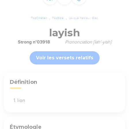
TopChrétien
TopBible
Lexique Hébreu / Grec
layish
Strong n°03918
Prononciation [lah'-yish]
Voir les versets relatifs
Définition
lion
Étymologie