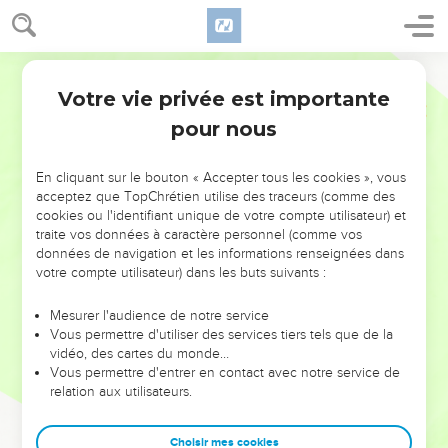
Votre vie privée est importante
pour nous
NE MANQUEZ PAS L’ÉVÉNEMENT
En cliquant sur le bouton « Accepter tous les cookies », vous
DE L’ANNÉE !
acceptez que TopChrétien utilise des traceurs (comme des
cookies ou l'identifiant unique de votre compte utilisateur) et
ET SI LEURS ERREURS POUVAIENT VOUS ÉVITER LES
traite vos données à caractère personnel (comme vos
VOTRES ?
données de navigation et les informations renseignées dans
votre compte utilisateur) dans les buts suivants :
On admire souvent les leaders pour leurs réussites, leur impact,
leur foi ou leur vision. Mais on voit moins les doutes, les erreurs
Mesurer l'audience de notre service
Vous permettre d'utiliser des services tiers tels que de la
et les saisons difficiles qu'ils ont traversés, alors même que ce
vidéo, des cartes du monde…
sont elles qui les ont façonnés.
Vous permettre d'entrer en contact avec notre service de
relation aux utilisateurs.
Dans cette conférence, leaders, entrepreneurs, et responsables
reviennent sur les erreurs marquantes de leur parcours et les
clés pour avancer avec plus de sagesse afin que leurs erreurs
Choisir mes cookies