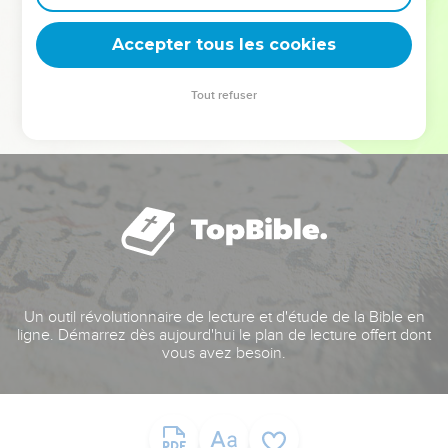
deviennent vos tremplins. Que vous guidiez un ministère, une
équipe, un groupe ou une famille, leur expérience est faite
Accepter tous les cookies
pour vous.
Tout refuser
Je découvre l’événement
Un outil révolutionnaire de lecture et d'étude de la Bible en
ligne. Démarrez dès aujourd'hui le plan de lecture offert dont
vous avez besoin.