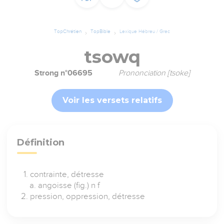
TopChrétien
TopBible
Lexique Hébreu / Grec
tsowq
Strong n°06695
Prononciation [tsoke]
Voir les versets relatifs
Définition
contrainte, détresse
angoisse (fig.) n f
pression, oppression, détresse