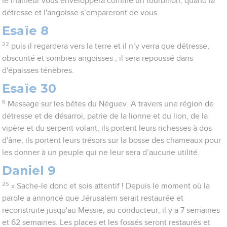
le malheur vous enveloppera comme un tourbillon, quand la
détresse et l'angoisse s’empareront de vous.
Esaïe 8
22
puis il regardera vers la terre et il n’y verra que détresse,
obscurité et sombres angoisses ; il sera repoussé dans
d'épaisses ténèbres.
Esaïe 30
6
Message sur les bêtes du Néguev. A travers une région de
détresse et de désarroi, patrie de la lionne et du lion, de la
vipère et du serpent volant, ils portent leurs richesses à dos
d'âne, ils portent leurs trésors sur la bosse des chameaux pour
les donner à un peuple qui ne leur sera d’aucune utilité.
Daniel 9
25
» Sache-le donc et sois attentif ! Depuis le moment où la
parole a annoncé que Jérusalem serait restaurée et
reconstruite jusqu'au Messie, au conducteur, il y a 7 semaines
et 62 semaines. Les places et les fossés seront restaurés et