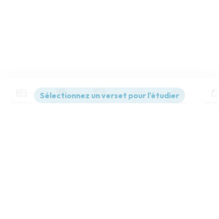
Contenus
Versions
Commentaires
Strong
Dictionnaire
Paramètres de lecture
Afficher les numéros de versets
Mode dyslexique
Désactivé
Simple
Coul
eur