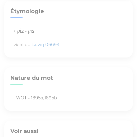
Étymologie
< צוק - צוֹק
vient de
tsuwq 06693
Nature du mot
TWOT - 1895a,1895b
Voir aussi