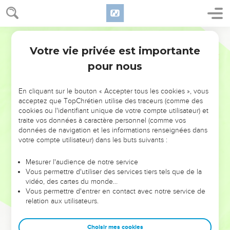
Votre vie privée est importante
pour nous
NE MANQUEZ PAS L’ÉVÉNEMENT
En cliquant sur le bouton « Accepter tous les cookies », vous
DE L’ANNÉE !
acceptez que TopChrétien utilise des traceurs (comme des
cookies ou l'identifiant unique de votre compte utilisateur) et
ET SI LEURS ERREURS POUVAIENT VOUS ÉVITER LES
traite vos données à caractère personnel (comme vos
VOTRES ?
données de navigation et les informations renseignées dans
votre compte utilisateur) dans les buts suivants :
On admire souvent les leaders pour leurs réussites, leur impact,
leur foi ou leur vision. Mais on voit moins les doutes, les erreurs
Mesurer l'audience de notre service
Vous permettre d'utiliser des services tiers tels que de la
et les saisons difficiles qu'ils ont traversés, alors même que ce
vidéo, des cartes du monde…
sont elles qui les ont façonnés.
Vous permettre d'entrer en contact avec notre service de
relation aux utilisateurs.
Dans cette conférence, leaders, entrepreneurs, et responsables
reviennent sur les erreurs marquantes de leur parcours et les
clés pour avancer avec plus de sagesse afin que leurs erreurs
Choisir mes cookies