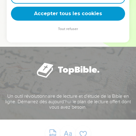
deviennent vos tremplins. Que vous guidiez un ministère, une
équipe, un groupe ou une famille, leur expérience est faite
Accepter tous les cookies
pour vous.
Tout refuser
Je découvre l’événement
Un outil révolutionnaire de lecture et d'étude de la Bible en
ligne. Démarrez dès aujourd'hui le plan de lecture offert dont
vous avez besoin.