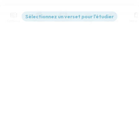
Contenus
Versions
Commentaires
Strong
Dictionnaire
Paramètres de lecture
Afficher les numéros de versets
Mode dyslexique
Désactivé
Simple
Coul
eur
Police d'écriture
Serif
Sans-serif
Taille de texte