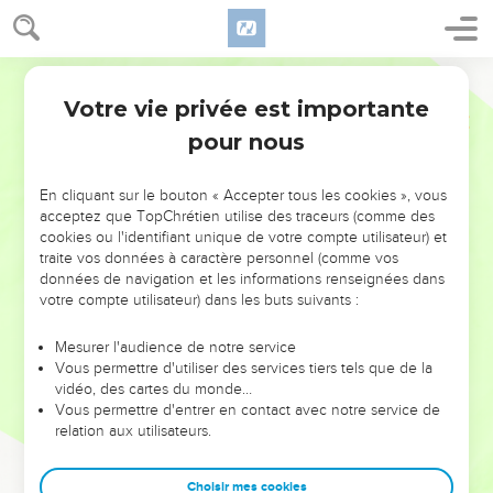
Votre vie privée est importante
pour nous
NE MANQUEZ PAS L’ÉVÉNEMENT
En cliquant sur le bouton « Accepter tous les cookies », vous
DE L’ANNÉE !
acceptez que TopChrétien utilise des traceurs (comme des
cookies ou l'identifiant unique de votre compte utilisateur) et
ET SI LEURS ERREURS POUVAIENT VOUS ÉVITER LES
traite vos données à caractère personnel (comme vos
VOTRES ?
données de navigation et les informations renseignées dans
votre compte utilisateur) dans les buts suivants :
On admire souvent les leaders pour leurs réussites, leur impact,
leur foi ou leur vision. Mais on voit moins les doutes, les erreurs
Mesurer l'audience de notre service
Vous permettre d'utiliser des services tiers tels que de la
et les saisons difficiles qu'ils ont traversés, alors même que ce
vidéo, des cartes du monde…
sont elles qui les ont façonnés.
Vous permettre d'entrer en contact avec notre service de
relation aux utilisateurs.
Dans cette conférence, leaders, entrepreneurs, et responsables
reviennent sur les erreurs marquantes de leur parcours et les
clés pour avancer avec plus de sagesse afin que leurs erreurs
Choisir mes cookies