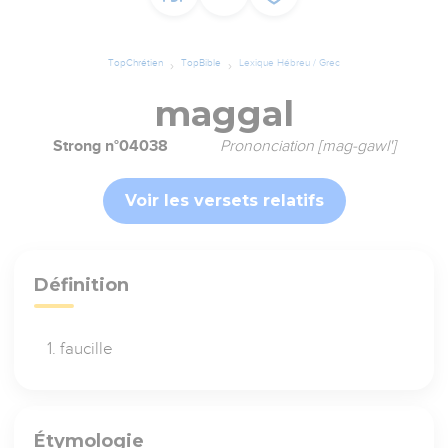
TopChrétien
TopBible
Lexique Hébreu / Grec
maggal
Strong n°04038
Prononciation [mag-gawl']
Voir les versets relatifs
Définition
faucille
Étymologie