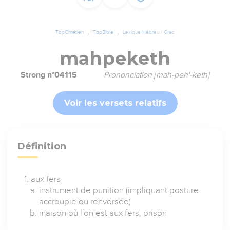
TopChrétien
TopBible
Lexique Hébreu / Grec
mahpeketh
Strong n°04115
Prononciation [mah-peh'-keth]
Voir les versets relatifs
Définition
aux fers
instrument de punition (impliquant posture
accroupie ou renversée)
maison où l'on est aux fers, prison