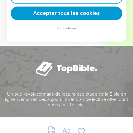
deviennent vos tremplins. Que vous guidiez un ministère, une
équipe, un groupe ou une famille, leur expérience est faite
Accepter tous les cookies
pour vous.
Tout refuser
Je découvre l’événement
Un outil révolutionnaire de lecture et d'étude de la Bible en
ligne. Démarrez dès aujourd'hui le plan de lecture offert dont
vous avez besoin.