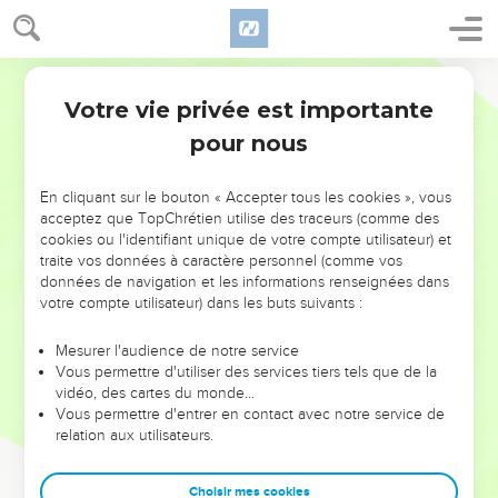
Votre vie privée est importante
pour nous
NE MANQUEZ PAS L’ÉVÉNEMENT
En cliquant sur le bouton « Accepter tous les cookies », vous
DE L’ANNÉE !
acceptez que TopChrétien utilise des traceurs (comme des
cookies ou l'identifiant unique de votre compte utilisateur) et
ET SI LEURS ERREURS POUVAIENT VOUS ÉVITER LES
traite vos données à caractère personnel (comme vos
VOTRES ?
données de navigation et les informations renseignées dans
votre compte utilisateur) dans les buts suivants :
On admire souvent les leaders pour leurs réussites, leur impact,
leur foi ou leur vision. Mais on voit moins les doutes, les erreurs
Mesurer l'audience de notre service
Vous permettre d'utiliser des services tiers tels que de la
et les saisons difficiles qu'ils ont traversés, alors même que ce
vidéo, des cartes du monde…
sont elles qui les ont façonnés.
Vous permettre d'entrer en contact avec notre service de
relation aux utilisateurs.
Dans cette conférence, leaders, entrepreneurs, et responsables
reviennent sur les erreurs marquantes de leur parcours et les
clés pour avancer avec plus de sagesse afin que leurs erreurs
Choisir mes cookies