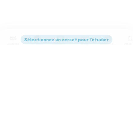
Contenus
Versions
Commentaires
Strong
Dictionnaire
Paramètres de lecture
Afficher les numéros de versets
Mode dyslexique
Désactivé
Simple
Coul
eur
Police d'écriture
Serif