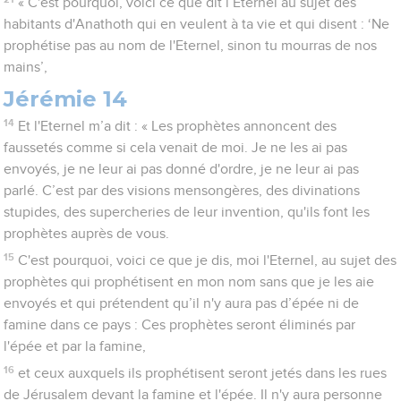
« C'est pourquoi, voici ce que dit l’Eternel au sujet des
habitants d'Anathoth qui en veulent à ta vie et qui disent : ‘Ne
prophétise pas au nom de l'Eternel, sinon tu mourras de nos
mains’,
Jérémie 14
14
Et l'Eternel m’a dit : « Les prophètes annoncent des
faussetés comme si cela venait de moi. Je ne les ai pas
envoyés, je ne leur ai pas donné d'ordre, je ne leur ai pas
parlé. C’est par des visions mensongères, des divinations
stupides, des supercheries de leur invention, qu'ils font les
prophètes auprès de vous.
15
C'est pourquoi, voici ce que je dis, moi l'Eternel, au sujet des
prophètes qui prophétisent en mon nom sans que je les aie
envoyés et qui prétendent qu’il n'y aura pas d’épée ni de
famine dans ce pays : Ces prophètes seront éliminés par
l'épée et par la famine,
16
et ceux auxquels ils prophétisent seront jetés dans les rues
de Jérusalem devant la famine et l'épée. Il n'y aura personne