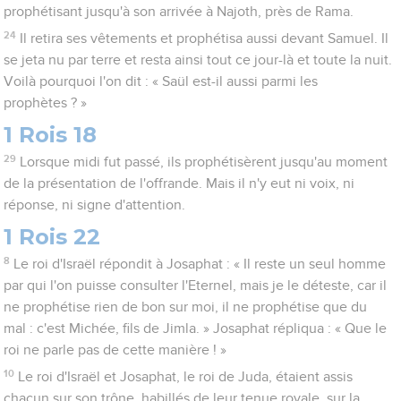
prophétisant jusqu'à son arrivée à Najoth, près de Rama.
24
Il retira ses vêtements et prophétisa aussi devant Samuel. Il
se jeta nu par terre et resta ainsi tout ce jour-là et toute la nuit.
Voilà pourquoi l'on dit : « Saül est-il aussi parmi les
prophètes ? »
1 Rois 18
29
Lorsque midi fut passé, ils prophétisèrent jusqu'au moment
de la présentation de l'offrande. Mais il n'y eut ni voix, ni
réponse, ni signe d'attention.
1 Rois 22
8
Le roi d'Israël répondit à Josaphat : « Il reste un seul homme
par qui l'on puisse consulter l'Eternel, mais je le déteste, car il
ne prophétise rien de bon sur moi, il ne prophétise que du
mal : c'est Michée, fils de Jimla. » Josaphat répliqua : « Que le
roi ne parle pas de cette manière ! »
10
Le roi d'Israël et Josaphat, le roi de Juda, étaient assis
chacun sur son trône, habillés de leur tenue royale, sur la