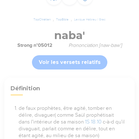
TopChrétien
TopBible
Lexique Hébreu / Grec
naba'
Strong n°05012
Prononciation [naw-baw']
Voir les versets relatifs
Définition
de faux prophètes, être agité, tomber en
délire, divaguer( comme Saül prophétisait
dans l'intérieur de sa maison
1S 18:10
c-à-d qu'il
divaguait, parlait comme en délire, tout en
étant agité, au milieu de sa maison)