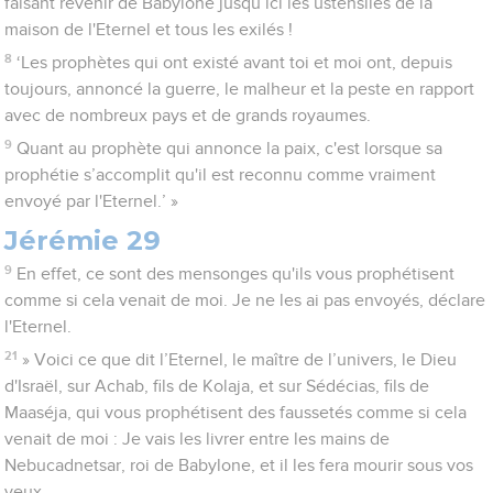
faisant revenir de Babylone jusqu’ici les ustensiles de la
maison de l'Eternel et tous les exilés !
8
‘Les prophètes qui ont existé avant toi et moi ont, depuis
toujours, annoncé la guerre, le malheur et la peste en rapport
avec de nombreux pays et de grands royaumes.
9
Quant au prophète qui annonce la paix, c'est lorsque sa
prophétie s’accomplit qu'il est reconnu comme vraiment
envoyé par l'Eternel.’ »
Jérémie 29
9
En effet, ce sont des mensonges qu'ils vous prophétisent
comme si cela venait de moi. Je ne les ai pas envoyés, déclare
l'Eternel.
21
» Voici ce que dit l’Eternel, le maître de l’univers, le Dieu
d'Israël, sur Achab, fils de Kolaja, et sur Sédécias, fils de
Maaséja, qui vous prophétisent des faussetés comme si cela
venait de moi : Je vais les livrer entre les mains de
Nebucadnetsar, roi de Babylone, et il les fera mourir sous vos
yeux.