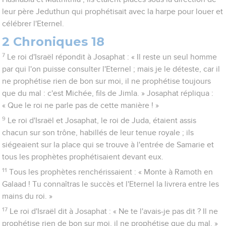
leur père Jeduthun qui prophétisait avec la harpe pour louer et
célébrer l'Eternel.
2 Chroniques 18
7
Le roi d'Israël répondit à Josaphat : « Il reste un seul homme
par qui l'on puisse consulter l'Eternel ; mais je le déteste, car il
ne prophétise rien de bon sur moi, il ne prophétise toujours
que du mal : c'est Michée, fils de Jimla. » Josaphat répliqua :
« Que le roi ne parle pas de cette manière ! »
9
Le roi d'Israël et Josaphat, le roi de Juda, étaient assis
chacun sur son trône, habillés de leur tenue royale ; ils
siégeaient sur la place qui se trouve à l'entrée de Samarie et
tous les prophètes prophétisaient devant eux.
11
Tous les prophètes renchérissaient : « Monte à Ramoth en
Galaad ! Tu connaîtras le succès et l'Eternel la livrera entre les
mains du roi. »
17
Le roi d'Israël dit à Josaphat : « Ne te l'avais-je pas dit ? Il ne
prophétise rien de bon sur moi, il ne prophétise que du mal. »