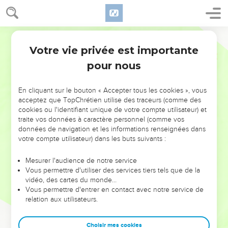
Votre vie privée est importante
pour nous
NE MANQUEZ PAS L’ÉVÉNEMENT
En cliquant sur le bouton « Accepter tous les cookies », vous
DE L’ANNÉE !
acceptez que TopChrétien utilise des traceurs (comme des
cookies ou l'identifiant unique de votre compte utilisateur) et
ET SI LEURS ERREURS POUVAIENT VOUS ÉVITER LES
traite vos données à caractère personnel (comme vos
VOTRES ?
données de navigation et les informations renseignées dans
votre compte utilisateur) dans les buts suivants :
On admire souvent les leaders pour leurs réussites, leur impact,
leur foi ou leur vision. Mais on voit moins les doutes, les erreurs
Mesurer l'audience de notre service
Vous permettre d'utiliser des services tiers tels que de la
et les saisons difficiles qu'ils ont traversés, alors même que ce
vidéo, des cartes du monde…
sont elles qui les ont façonnés.
Vous permettre d'entrer en contact avec notre service de
relation aux utilisateurs.
Dans cette conférence, leaders, entrepreneurs, et responsables
reviennent sur les erreurs marquantes de leur parcours et les
clés pour avancer avec plus de sagesse afin que leurs erreurs
Choisir mes cookies