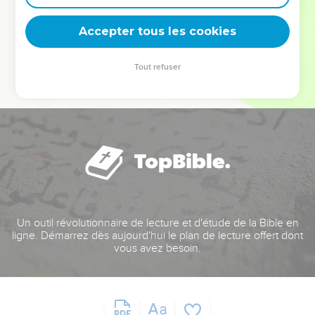
deviennent vos tremplins. Que vous guidiez un ministère, une
équipe, un groupe ou une famille, leur expérience est faite
Accepter tous les cookies
pour vous.
Tout refuser
Je découvre l’événement
Un outil révolutionnaire de lecture et d'étude de la Bible en
ligne. Démarrez dès aujourd'hui le plan de lecture offert dont
vous avez besoin.