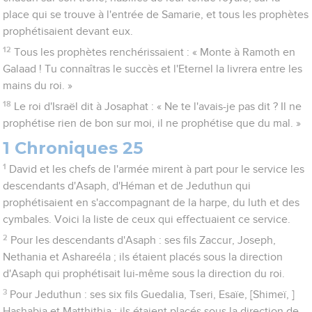
place qui se trouve à l'entrée de Samarie, et tous les prophètes
prophétisaient devant eux.
12
Tous les prophètes renchérissaient : « Monte à Ramoth en
Galaad ! Tu connaîtras le succès et l'Eternel la livrera entre les
mains du roi. »
18
Le roi d'Israël dit à Josaphat : « Ne te l'avais-je pas dit ? Il ne
prophétise rien de bon sur moi, il ne prophétise que du mal. »
1 Chroniques 25
1
David et les chefs de l'armée mirent à part pour le service les
descendants d'Asaph, d'Héman et de Jeduthun qui
prophétisaient en s'accompagnant de la harpe, du luth et des
cymbales. Voici la liste de ceux qui effectuaient ce service.
2
Pour les descendants d'Asaph : ses fils Zaccur, Joseph,
Nethania et Ashareéla ; ils étaient placés sous la direction
d'Asaph qui prophétisait lui-même sous la direction du roi.
3
Pour Jeduthun : ses six fils Guedalia, Tseri, Esaïe, [Shimeï, ]
Hashabia et Matthithia ; ils étaient placés sous la direction de