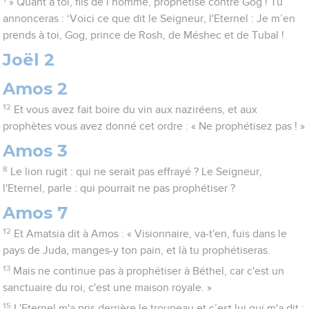
» Quant à toi, fils de l’homme, prophétise contre Gog ! Tu
annonceras : ‘Voici ce que dit le Seigneur, l'Eternel : Je m’en
prends à toi, Gog, prince de Rosh, de Méshec et de Tubal !
Joël 2
Amos 2
12
Et vous avez fait boire du vin aux naziréens, et aux
prophètes vous avez donné cet ordre : « Ne prophétisez pas ! »
Amos 3
8
Le lion rugit : qui ne serait pas effrayé ? Le Seigneur,
l'Eternel, parle : qui pourrait ne pas prophétiser ?
Amos 7
12
Et Amatsia dit à Amos : « Visionnaire, va-t'en, fuis dans le
pays de Juda, manges-y ton pain, et là tu prophétiseras.
13
Mais ne continue pas à prophétiser à Béthel, car c'est un
sanctuaire du roi, c'est une maison royale. »
15
L'Eternel m'a pris derrière le troupeau et c’est lui qui m'a dit :