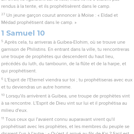
rendus à la tente, et ils prophétisèrent dans le camp.
27
Un jeune garçon courut annoncer à Moïse : « Eldad et
Médad prophétisent dans le camp. »
1 Samuel 10
5
Après cela, tu arriveras à Guibea-Elohim, où se trouve une
garnison de Philistins. En entrant dans la ville, tu rencontreras
une troupe de prophètes qui descendent du haut lieu,
précédés du luth, du tambourin, de la flûte et de la harpe, et
qui prophétisent.
6
L'Esprit de l'Eternel viendra sur toi ; tu prophétiseras avec eux
et tu deviendras un autre homme.
10
Lorsqu'ils arrivèrent à Guibea, une troupe de prophètes vint
à sa rencontre. L'Esprit de Dieu vint sur lui et il prophétisa au
milieu d'eux.
11
Tous ceux qui l'avaient connu auparavant virent qu'il
prophétisait avec les prophètes, et les membres du peuple se
disaient l'un à l'autre : « Qu'est-il arrivé au fils de Kis ? Saül est-