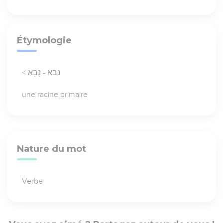
Étymologie
< נבא - נָבָא
une racine primaire
Nature du mot
Verbe