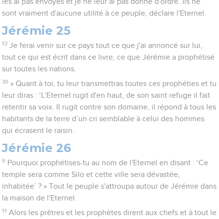
les ai pas envoyés et je ne leur ai pas donné d'ordre. Ils ne
sont vraiment d'aucune utilité à ce peuple, déclare l'Eternel.
Jérémie 25
13
Je ferai venir sur ce pays tout ce que j'ai annoncé sur lui,
tout ce qui est écrit dans ce livre, ce que Jérémie a prophétisé
sur toutes les nations.
30
» Quant à toi, tu leur transmettras toutes ces prophéties et tu
leur diras : ‘L'Eternel rugit d'en haut, de son saint refuge il fait
retentir sa voix. Il rugit contre son domaine, il répond à tous les
habitants de la terre d’un cri semblable à celui des hommes
qui écrasent le raisin.
Jérémie 26
9
Pourquoi prophétises-tu au nom de l'Eternel en disant : ‘Ce
temple sera comme Silo et cette ville sera dévastée,
inhabitée’ ? » Tout le peuple s'attroupa autour de Jérémie dans
la maison de l'Eternel.
11
Alors les prêtres et les prophètes dirent aux chefs et à tout le