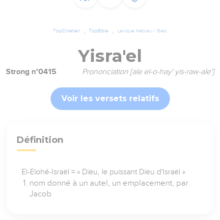
TopChrétien
TopBible
Lexique Hébreu / Grec
Yisra'el
Strong n°0415
Prononciation [ale el-o-hay' yis-raw-ale']
Voir les versets relatifs
Définition
El-Elohé-Israël = « Dieu, le puissant Dieu d'Israël »
nom donné à un autel, un emplacement, par
Jacob