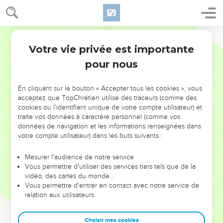
Votre vie privée est importante
pour nous
NE MANQUEZ PAS L’ÉVÉNEMENT
En cliquant sur le bouton « Accepter tous les cookies », vous
DE L’ANNÉE !
acceptez que TopChrétien utilise des traceurs (comme des
cookies ou l'identifiant unique de votre compte utilisateur) et
ET SI LEURS ERREURS POUVAIENT VOUS ÉVITER LES
traite vos données à caractère personnel (comme vos
VOTRES ?
données de navigation et les informations renseignées dans
votre compte utilisateur) dans les buts suivants :
On admire souvent les leaders pour leurs réussites, leur impact,
leur foi ou leur vision. Mais on voit moins les doutes, les erreurs
Mesurer l'audience de notre service
Vous permettre d'utiliser des services tiers tels que de la
et les saisons difficiles qu'ils ont traversés, alors même que ce
vidéo, des cartes du monde…
sont elles qui les ont façonnés.
Vous permettre d'entrer en contact avec notre service de
relation aux utilisateurs.
Dans cette conférence, leaders, entrepreneurs, et responsables
reviennent sur les erreurs marquantes de leur parcours et les
clés pour avancer avec plus de sagesse afin que leurs erreurs
Choisir mes cookies