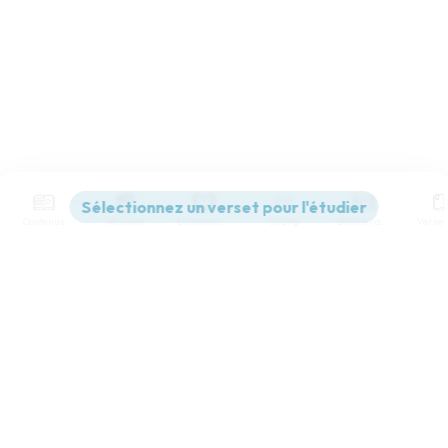
Contenus
Versions
Commentaires
Strong
Dictionnaire
Paramètres de lecture
Afficher les numéros de versets
Mode dyslexique
Désactivé
Simple
Coul
eur