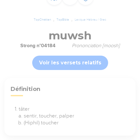
TopChrétien
TopBible
Lexique Hébreu / Grec
muwsh
Strong n°04184
Prononciation [moosh]
Voir les versets relatifs
Définition
tâter
sentir, toucher, palper
(Hiphil) toucher