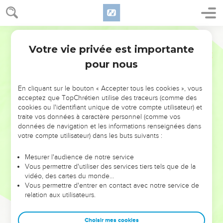
Votre vie privée est importante
pour nous
NE MANQUEZ PAS L’ÉVÉNEMENT
En cliquant sur le bouton « Accepter tous les cookies », vous
DE L’ANNÉE !
acceptez que TopChrétien utilise des traceurs (comme des
cookies ou l'identifiant unique de votre compte utilisateur) et
ET SI LEURS ERREURS POUVAIENT VOUS ÉVITER LES
traite vos données à caractère personnel (comme vos
VOTRES ?
données de navigation et les informations renseignées dans
votre compte utilisateur) dans les buts suivants :
On admire souvent les leaders pour leurs réussites, leur impact,
leur foi ou leur vision. Mais on voit moins les doutes, les erreurs
Mesurer l'audience de notre service
Vous permettre d'utiliser des services tiers tels que de la
et les saisons difficiles qu'ils ont traversés, alors même que ce
vidéo, des cartes du monde…
sont elles qui les ont façonnés.
Vous permettre d'entrer en contact avec notre service de
relation aux utilisateurs.
Dans cette conférence, leaders, entrepreneurs, et responsables
reviennent sur les erreurs marquantes de leur parcours et les
clés pour avancer avec plus de sagesse afin que leurs erreurs
Choisir mes cookies