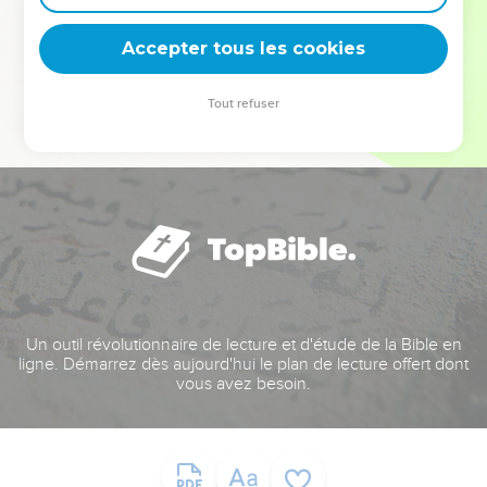
deviennent vos tremplins. Que vous guidiez un ministère, une
équipe, un groupe ou une famille, leur expérience est faite
Accepter tous les cookies
pour vous.
Tout refuser
Je découvre l’événement
Un outil révolutionnaire de lecture et d'étude de la Bible en
ligne. Démarrez dès aujourd'hui le plan de lecture offert dont
vous avez besoin.