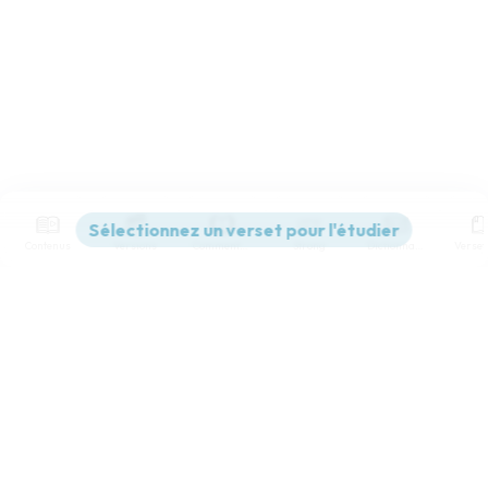
Contenus
Versions
Commentaires
Strong
Dictionnaire
Paramètres de lecture
Afficher les numéros de versets
Mode dyslexique
Désactivé
Simple
Coul
eur