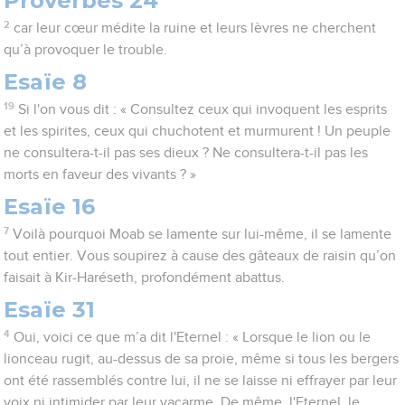
Proverbes 24
2
car leur cœur médite la ruine et leurs lèvres ne cherchent
qu’à provoquer le trouble.
Esaïe 8
19
Si l'on vous dit : « Consultez ceux qui invoquent les esprits
et les spirites, ceux qui chuchotent et murmurent ! Un peuple
ne consultera-t-il pas ses dieux ? Ne consultera-t-il pas les
morts en faveur des vivants ? »
Esaïe 16
7
Voilà pourquoi Moab se lamente sur lui-même, il se lamente
tout entier. Vous soupirez à cause des gâteaux de raisin qu’on
faisait à Kir-Haréseth, profondément abattus.
Esaïe 31
4
Oui, voici ce que m’a dit l'Eternel : « Lorsque le lion ou le
lionceau rugit, au-dessus de sa proie, même si tous les bergers
ont été rassemblés contre lui, il ne se laisse ni effrayer par leur
voix ni intimider par leur vacarme. De même, l'Eternel, le