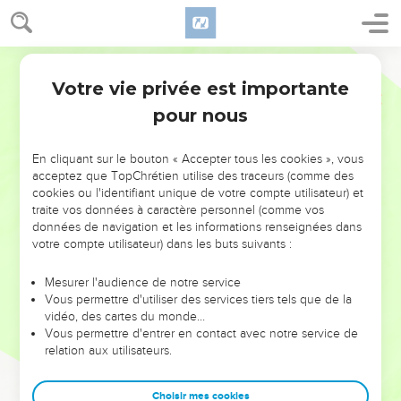
Votre vie privée est importante
pour nous
NE MANQUEZ PAS L’ÉVÉNEMENT
En cliquant sur le bouton « Accepter tous les cookies », vous
DE L’ANNÉE !
acceptez que TopChrétien utilise des traceurs (comme des
cookies ou l'identifiant unique de votre compte utilisateur) et
ET SI LEURS ERREURS POUVAIENT VOUS ÉVITER LES
traite vos données à caractère personnel (comme vos
VOTRES ?
données de navigation et les informations renseignées dans
votre compte utilisateur) dans les buts suivants :
On admire souvent les leaders pour leurs réussites, leur impact,
leur foi ou leur vision. Mais on voit moins les doutes, les erreurs
Mesurer l'audience de notre service
Vous permettre d'utiliser des services tiers tels que de la
et les saisons difficiles qu'ils ont traversés, alors même que ce
vidéo, des cartes du monde…
sont elles qui les ont façonnés.
Vous permettre d'entrer en contact avec notre service de
relation aux utilisateurs.
Dans cette conférence, leaders, entrepreneurs, et responsables
reviennent sur les erreurs marquantes de leur parcours et les
clés pour avancer avec plus de sagesse afin que leurs erreurs
Choisir mes cookies