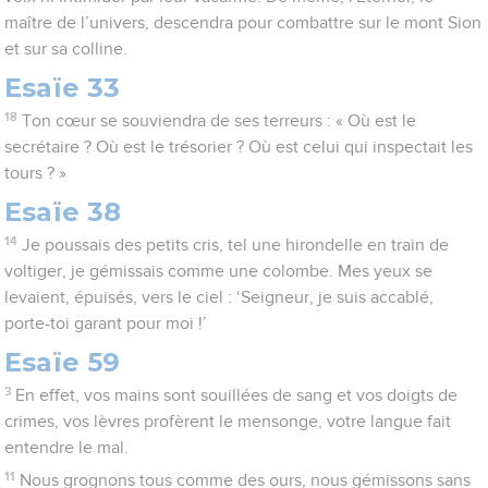
maître de l’univers, descendra pour combattre sur le mont Sion
et sur sa colline.
Esaïe 33
18
Ton cœur se souviendra de ses terreurs : « Où est le
secrétaire ? Où est le trésorier ? Où est celui qui inspectait les
tours ? »
Esaïe 38
14
Je poussais des petits cris, tel une hirondelle en train de
voltiger, je gémissais comme une colombe. Mes yeux se
levaient, épuisés, vers le ciel : ‘Seigneur, je suis accablé,
porte-toi garant pour moi !’
Esaïe 59
3
En effet, vos mains sont souillées de sang et vos doigts de
crimes, vos lèvres profèrent le mensonge, votre langue fait
entendre le mal.
11
Nous grognons tous comme des ours, nous gémissons sans