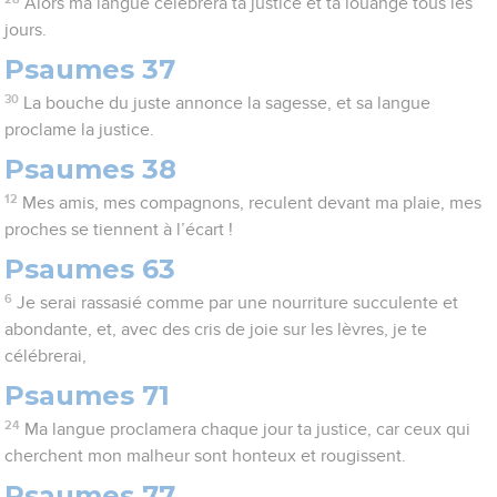
Alors ma langue célébrera ta justice et ta louange tous les
jours.
Psaumes 37
30
La bouche du juste annonce la sagesse, et sa langue
proclame la justice.
Psaumes 38
12
Mes amis, mes compagnons, reculent devant ma plaie, mes
proches se tiennent à l’écart !
Psaumes 63
6
Je serai rassasié comme par une nourriture succulente et
abondante, et, avec des cris de joie sur les lèvres, je te
célébrerai,
Psaumes 71
24
Ma langue proclamera chaque jour ta justice, car ceux qui
cherchent mon malheur sont honteux et rougissent.
Psaumes 77