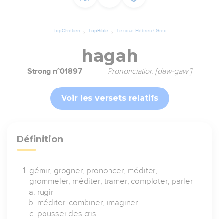
TopChrétien
TopBible
Lexique Hébreu / Grec
hagah
Strong n°01897
Prononciation [daw-gaw']
Voir les versets relatifs
Définition
gémir, grogner, prononcer, méditer,
grommeler, méditer, tramer, comploter, parler
rugir
méditer, combiner, imaginer
pousser des cris