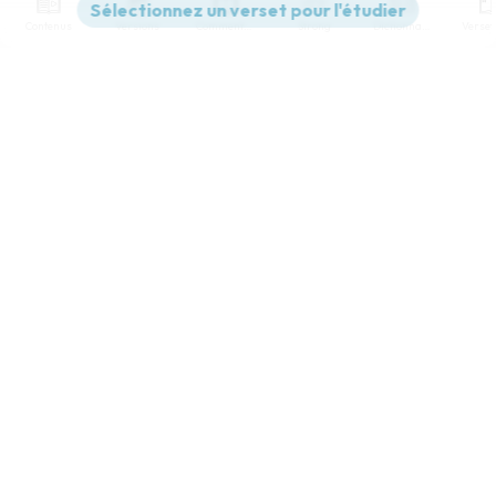
Contenus
Versions
Commentaires
Strong
Dictionnaire
Paramètres de lecture
Afficher les numéros de versets
Mode dyslexique
Désactivé
Simple
Coul
eur
Police d'écriture
Serif
Sans-serif
Taille de texte
Grand
Moyen
Petit