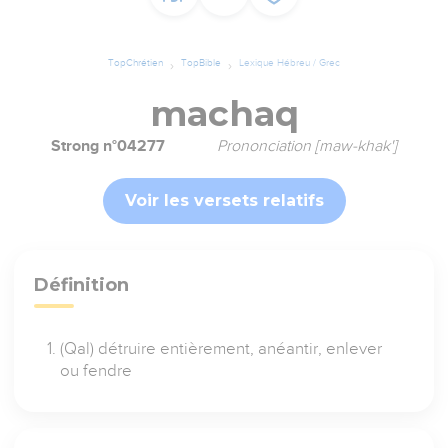
TopChrétien
TopBible
Lexique Hébreu / Grec
machaq
Strong n°04277
Prononciation [maw-khak']
Voir les versets relatifs
Définition
(Qal) détruire entièrement, anéantir, enlever
ou fendre