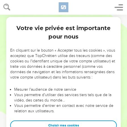
Votre vie privée est importante
pour nous
NE MANQUEZ PAS L’ÉVÉNEMENT
En cliquant sur le bouton « Accepter tous les cookies », vous
DE L’ANNÉE !
acceptez que TopChrétien utilise des traceurs (comme des
cookies ou l'identifiant unique de votre compte utilisateur) et
ET SI LEURS ERREURS POUVAIENT VOUS ÉVITER LES
traite vos données à caractère personnel (comme vos
VOTRES ?
données de navigation et les informations renseignées dans
votre compte utilisateur) dans les buts suivants :
On admire souvent les leaders pour leurs réussites, leur impact,
leur foi ou leur vision. Mais on voit moins les doutes, les erreurs
Mesurer l'audience de notre service
Vous permettre d'utiliser des services tiers tels que de la
et les saisons difficiles qu'ils ont traversés, alors même que ce
vidéo, des cartes du monde…
sont elles qui les ont façonnés.
Vous permettre d'entrer en contact avec notre service de
relation aux utilisateurs.
Dans cette conférence, leaders, entrepreneurs, et responsables
reviennent sur les erreurs marquantes de leur parcours et les
clés pour avancer avec plus de sagesse afin que leurs erreurs
Choisir mes cookies