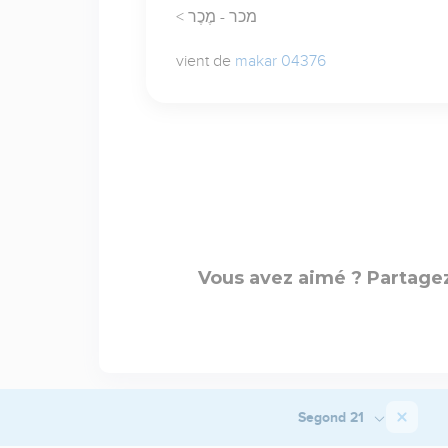
< מכר - מֶכֶר
vient de
makar 04376
Vous avez aimé ? Partagez
Segond 21