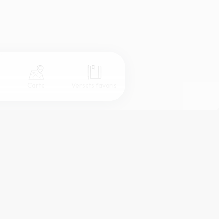
s
Carte
Versets favoris
Coul
eur
Désactivé
Simple