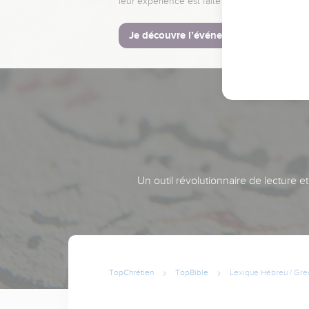
leur expérience est faite pour vous.
Je découvre l’événement
Un outil révolutionnaire de lecture e
TopChrétien
TopBible
Lexique Hébreu / Gre