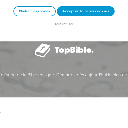
Accepter tous les cookies
Choisir mes cookies
Tout refuser
t d'étude de la Bible en ligne. Démarrez dès aujourd'hui le plan de
c