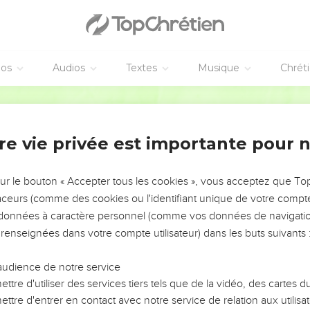
éos
Audios
Textes
Musique
Chrét
re vie privée est importante pour 
NEMENT DE L’ANNÉE !
ÉVITER LES VOTRES ?
sur le bouton « Accepter tous les cookies », vous acceptez que T
traceurs (comme des cookies ou l'identifiant unique de votre compte 
tes, leur impact, leur foi ou leur vision. Mais on voit
s données à caractère personnel (comme vos données de navigatio
fficiles qu'ils ont traversés, alors même que ce sont
 renseignées dans votre compte utilisateur) dans les buts suivants 
audience de notre service
s, et responsables reviennent sur les erreurs
 avancer avec plus de sagesse afin que leurs erreurs
ttre d'utiliser des services tiers tels que de la vidéo, des cartes
un ministère, une équipe, un groupe ou une famille,
ttre d'entrer en contact avec notre service de relation aux utilisat