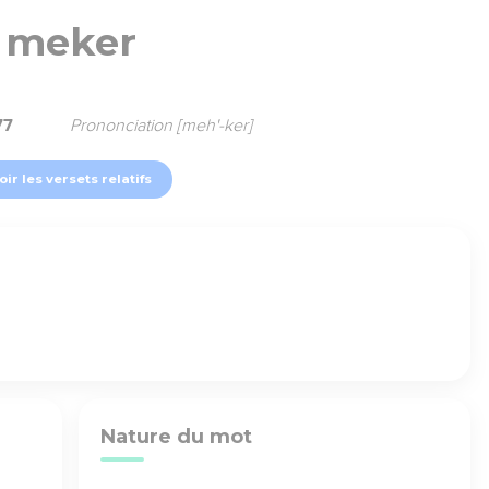
meker
77
Prononciation [meh'-ker]
oir les versets relatifs
Nature du mot