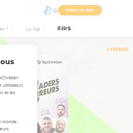
Faire un don
ien ?
Le Top
FERMER
nous
opChrétien
utilisateur)
n et les
:
 du monde…
eurs.