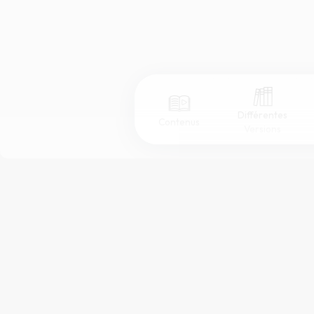
Différentes
Contenus
Versions
Afficher les numéros de versets
Mode dyslexique