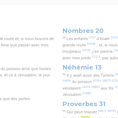
Nombres 20
19
01121
0347
nde route et, si nous buvons de
Les enfants
d’Israël
04546
e ferai que passer avec mes
grande route
; et, si no
04735
05
troupeaux
, j’en paierai
07272
avec mes pieds
, pas aut
Néhémie 13
nt du poisson ainsi que toutes
16
0
, et ce à Jérusalem, le jour
Il y avait aussi des Tyriens
08688
01709
08675
017
du poisson
04376
08802
01
vendaient
aux fils
03389
Jérusalem
.
s que des perles.
Proverbes 31
10
04672
08799
Qui peut trouver
04377