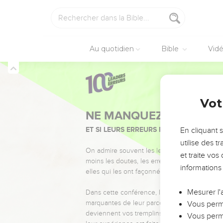
Au quotidien
Bible
Vid
Vot
NE MANQUEZ PAS L’ÉVÉ
ET SI LEURS ERREURS POUVAIENT VOUS 
En cliquant 
utilise des 
On admire souvent les leaders pour leurs réussi
et traite vo
moins les doutes, les erreurs et les saisons di
informations
elles qui les ont façonnés.
Mesurer l'
Dans cette conférence, leaders, entrepreneur
marquantes de leur parcours et les clés pour
Vous perme
deviennent vos tremplins. Que vous guidiez 
Vous perme