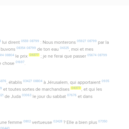
8
0559
08799
05927
08799
lui dirent
: Nous monterons
par la
08354
08799
04325
us buvons
de ton eau
, moi et mes
414
08804
04377
05674
08799
le prix
; je ne ferai que passer
01697
re chose
.
6876
03427
08804
0935
, établis
à Jérusalem, qui apportaient
09
04377
et toutes sortes de marchandises
, et qui les
121
03063
07676
de Juda
le jour du sabbat
et dans
0802
02428
07350
une femme
vertueuse
? Elle a bien plus
06443