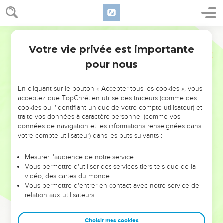
Votre vie privée est importante
pour nous
NE MANQUEZ PAS L’ÉVÉNEMENT
En cliquant sur le bouton « Accepter tous les cookies », vous
DE L’ANNÉE !
acceptez que TopChrétien utilise des traceurs (comme des
cookies ou l'identifiant unique de votre compte utilisateur) et
ET SI LEURS ERREURS POUVAIENT VOUS ÉVITER LES
traite vos données à caractère personnel (comme vos
VOTRES ?
données de navigation et les informations renseignées dans
votre compte utilisateur) dans les buts suivants :
On admire souvent les leaders pour leurs réussites, leur impact,
leur foi ou leur vision. Mais on voit moins les doutes, les erreurs
Mesurer l'audience de notre service
Vous permettre d'utiliser des services tiers tels que de la
et les saisons difficiles qu'ils ont traversés, alors même que ce
vidéo, des cartes du monde…
sont elles qui les ont façonnés.
Vous permettre d'entrer en contact avec notre service de
relation aux utilisateurs.
Dans cette conférence, leaders, entrepreneurs, et responsables
reviennent sur les erreurs marquantes de leur parcours et les
clés pour avancer avec plus de sagesse afin que leurs erreurs
Choisir mes cookies