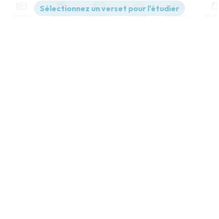
Contenus
Versions
Commentaires
Strong
Dictionnaire
Paramètres de lecture
Afficher les numéros de versets
Mode dyslexique
Désactivé
Simple
Coul
eur
Police d'écriture
Serif
Sans-serif
Taille de texte
Grand
Moyen
Petit