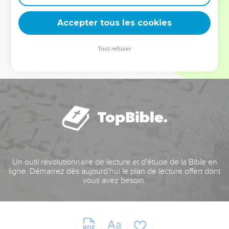
deviennent vos tremplins. Que vous guidiez un ministère, une
équipe, un groupe ou une famille, leur expérience est faite
Accepter tous les cookies
pour vous.
Tout refuser
Je découvre l’événement
Un outil révolutionnaire de lecture et d'étude de la Bible en
ligne. Démarrez dès aujourd'hui le plan de lecture offert dont
vous avez besoin.