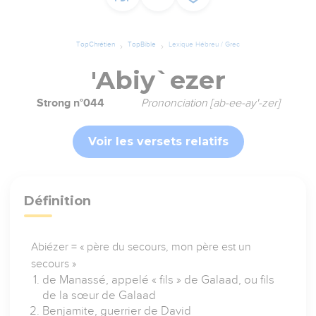
TopChrétien
TopBible
Lexique Hébreu / Grec
'Abiy`ezer
Strong n°044
Prononciation [ab-ee-ay'-zer]
Voir les versets relatifs
Définition
Abiézer = « père du secours, mon père est un
secours »
de Manassé, appelé « fils » de Galaad, ou fils
de la sœur de Galaad
Benjamite, guerrier de David