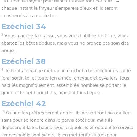
Ils auront la frayeur pour habit et s’assiéront par terre. A
chaque instant la frayeur s’emparera d’eux et ils seront
consternés à cause de toi.
Ezéchiel 34
3
Vous mangez la graisse, vous vous habillez de laine, vous
abattez les bêtes dodues, mais vous ne prenez pas soin des
brebis.
Ezéchiel 38
4
Je t'entraînerai, je mettrai un crochet à tes mâchoires. Je te
ferai sortir, toi et toute ton armée, chevaux et cavaliers, tous
habillés magnifiquement, assemblée nombreuse portant le
grand et le petit boucliers, maniant tous l'épée.
Ezéchiel 42
14
Quand les prêtres seront entrés, ils ne sortiront pas du lieu
saint pour se rendre dans le parvis extérieur, mais ils
déposeront là les habits avec lesquels ils effectuent le service,
car ces habits sont saints. Ils en mettront d'autres pour