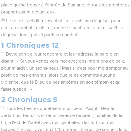
place qui se trouve à l'entrée de Samarie, et tous les prophètes
prophétisaient devant eux.
30
Le roi d'Israël dit à Josaphat : « Je vais me déguiser pour
aller au combat ; mais toi, mets tes habits. » Le roi d'Israël se
déguisa donc, puis il partit au combat.
1 Chroniques 12
18
David sortit à leur rencontre et leur adressa la parole en
disant : « Si vous venez vers moi avec des intentions de paix,
pour m’aider, unissons-nous ! Mais si c'est pour me tromper au
profit de mes ennemis, alors que je ne commets aucune
violence, que le Dieu de nos ancêtres en soit témoin et qu'il
fasse justice ! »
2 Chroniques 5
12
Tous les Lévites qui étaient musiciens, Asaph, Héman,
Jeduthun, leurs fils et leurs frères se tenaient, habillés de fin
lin, à l'est de l'autel avec des cymbales, des luths et des
harpes. Il y avait avec eux 120 prêtres chargés de sonner de la