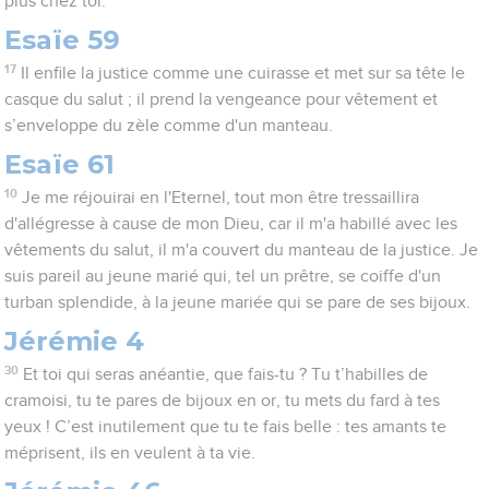
plus chez toi.
Esaïe 59
17
Il enfile la justice comme une cuirasse et met sur sa tête le
casque du salut ; il prend la vengeance pour vêtement et
s’enveloppe du zèle comme d'un manteau.
Esaïe 61
10
Je me réjouirai en l'Eternel, tout mon être tressaillira
d'allégresse à cause de mon Dieu, car il m'a habillé avec les
vêtements du salut, il m'a couvert du manteau de la justice. Je
suis pareil au jeune marié qui, tel un prêtre, se coiffe d'un
turban splendide, à la jeune mariée qui se pare de ses bijoux.
Jérémie 4
30
Et toi qui seras anéantie, que fais-tu ? Tu t’habilles de
cramoisi, tu te pares de bijoux en or, tu mets du fard à tes
yeux ! C’est inutilement que tu te fais belle : tes amants te
méprisent, ils en veulent à ta vie.