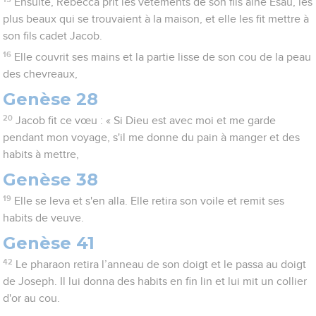
Ensuite, Rebecca prit les vêtements de son fils aîné Esaü, les
plus beaux qui se trouvaient à la maison, et elle les fit mettre à
son fils cadet Jacob.
16
Elle couvrit ses mains et la partie lisse de son cou de la peau
des chevreaux,
Genèse 28
20
Jacob fit ce vœu : « Si Dieu est avec moi et me garde
pendant mon voyage, s'il me donne du pain à manger et des
habits à mettre,
Genèse 38
19
Elle se leva et s'en alla. Elle retira son voile et remit ses
habits de veuve.
Genèse 41
42
Le pharaon retira l’anneau de son doigt et le passa au doigt
de Joseph. Il lui donna des habits en fin lin et lui mit un collier
d'or au cou.