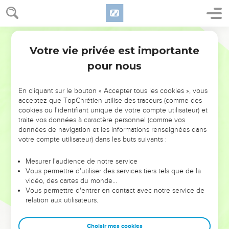
Votre vie privée est importante
pour nous
NE MANQUEZ PAS L’ÉVÉNEMENT
En cliquant sur le bouton « Accepter tous les cookies », vous
DE L’ANNÉE !
acceptez que TopChrétien utilise des traceurs (comme des
cookies ou l'identifiant unique de votre compte utilisateur) et
ET SI LEURS ERREURS POUVAIENT VOUS ÉVITER LES
traite vos données à caractère personnel (comme vos
VOTRES ?
données de navigation et les informations renseignées dans
votre compte utilisateur) dans les buts suivants :
On admire souvent les leaders pour leurs réussites, leur impact,
leur foi ou leur vision. Mais on voit moins les doutes, les erreurs
Mesurer l'audience de notre service
Vous permettre d'utiliser des services tiers tels que de la
et les saisons difficiles qu'ils ont traversés, alors même que ce
vidéo, des cartes du monde…
sont elles qui les ont façonnés.
Vous permettre d'entrer en contact avec notre service de
relation aux utilisateurs.
Dans cette conférence, leaders, entrepreneurs, et responsables
reviennent sur les erreurs marquantes de leur parcours et les
clés pour avancer avec plus de sagesse afin que leurs erreurs
Choisir mes cookies