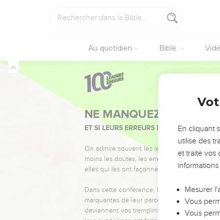
Au quotidien
Bible
Vid
Vot
NE MANQUEZ PAS L’ÉVÉ
ET SI LEURS ERREURS POUVAIENT VOUS 
En cliquant 
utilise des 
On admire souvent les leaders pour leurs réussi
et traite vo
moins les doutes, les erreurs et les saisons di
informations
elles qui les ont façonnés.
Mesurer l'
Dans cette conférence, leaders, entrepreneur
marquantes de leur parcours et les clés pour
Vous perme
deviennent vos tremplins. Que vous guidiez 
Vous perme