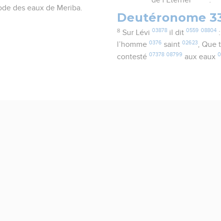
de l’Eternel
.
sode des eaux de Meriba.
Deutéronome 3
8
03878
0559
08804
Sur Lévi
il dit
:
0376
02623
l’homme
saint
, Que 
07378
08799
0
contesté
aux eaux