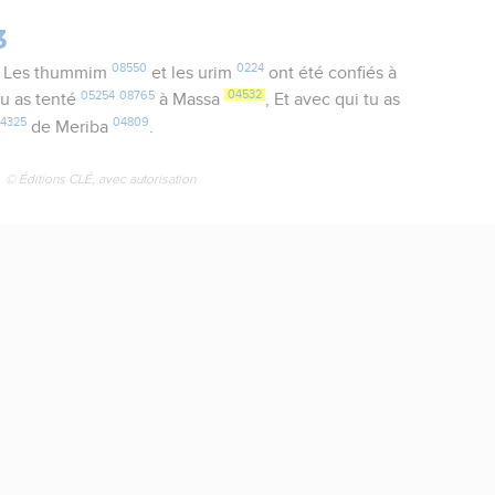
3
08550
0224
 Les thummim
et les urim
ont été confiés à
05254
08765
04532
tu as tenté
à Massa
, Et avec qui tu as
4325
04809
de Meriba
.
© Éditions CLÉ, avec autorisation