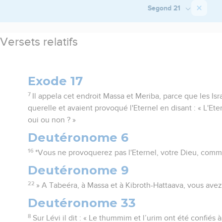
Segond 21
Versets relatifs
Exode 17
7
Il appela cet endroit Massa et Meriba, parce que les Isr
querelle et avaient provoqué l'Eternel en disant : « L'Ete
oui ou non ? »
Deutéronome 6
16
*Vous ne provoquerez pas l'Eternel, votre Dieu, comme
Deutéronome 9
22
» A Tabeéra, à Massa et à Kibroth-Hattaava, vous avez 
Deutéronome 33
8
Sur Lévi il dit : « Le thummim et l’urim ont été confiés