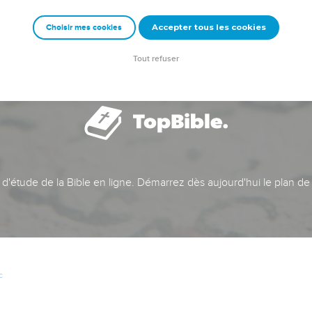
Accepter tous les cookies
Choisir mes cookies
Tout refuser
t d'étude de la Bible en ligne. Démarrez dès aujourd'hui le plan de
c