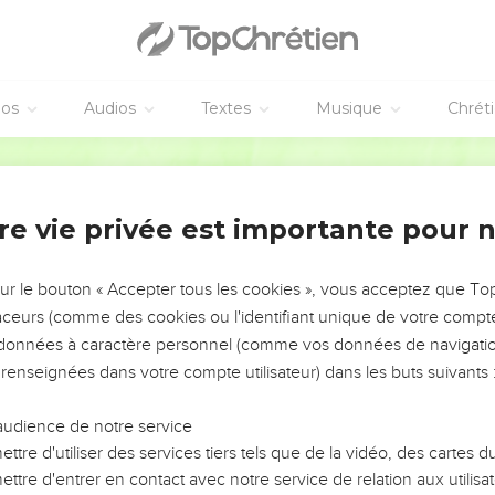
éos
Audios
Textes
Musique
Chrét
re vie privée est importante pour 
NEMENT DE L’ANNÉE !
ÉVITER LES VOTRES ?
sur le bouton « Accepter tous les cookies », vous acceptez que T
traceurs (comme des cookies ou l'identifiant unique de votre compte 
tes, leur impact, leur foi ou leur vision. Mais on voit
s données à caractère personnel (comme vos données de navigatio
fficiles qu'ils ont traversés, alors même que ce sont
 renseignées dans votre compte utilisateur) dans les buts suivants 
audience de notre service
s, et responsables reviennent sur les erreurs
 avancer avec plus de sagesse afin que leurs erreurs
ttre d'utiliser des services tiers tels que de la vidéo, des cartes
un ministère, une équipe, un groupe ou une famille,
ttre d'entrer en contact avec notre service de relation aux utilisat