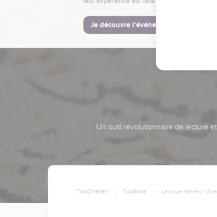
leur expérience est faite pour vous.
Je découvre l’événement
Un outil révolutionnaire de lecture e
TopChrétien
TopBible
Lexique Hébreu / Gre