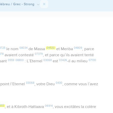
ébreu / Grec - Strong
4725
08034
04532
04809
le nom
de Massa
et Meriba
, parce
478
07379
avaient contesté
, et parce qu’ils avaient tenté
0559
08800
03068
03426
07130
isant
: L’Eternel
est
-il au milieu
03068
0430
point l’Eternel
, votre Dieu
, comme vous l’avez
.
532
06914
, et à Kibroth-Hattaava
, vous excitâtes la colère