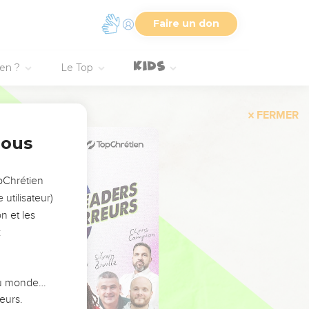
Faire un don
ien ?
Le Top
FERMER
nous
opChrétien
utilisateur)
n et les
:
 du monde…
eurs.