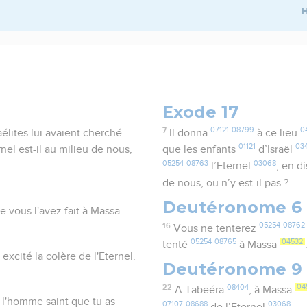
H
Exode 17
7
07121
08799
0
aélites lui avaient cherché
Il donna
à ce lieu
01121
03
rnel est-il au milieu de nous,
que les enfants
d’Israël
05254
08763
03068
l’Eternel
, en d
de nous, ou n’y est-il pas ?
Deutéronome 6
 vous l'avez fait à Massa.
16
05254
08762
Vous ne tenterez
05254
08765
04532
tenté
à Massa
excité la colère de l'Eternel.
Deutéronome 9
22
08404
04
A Tabeéra
, à Massa
 à l'homme saint que tu as
07107
08688
03068