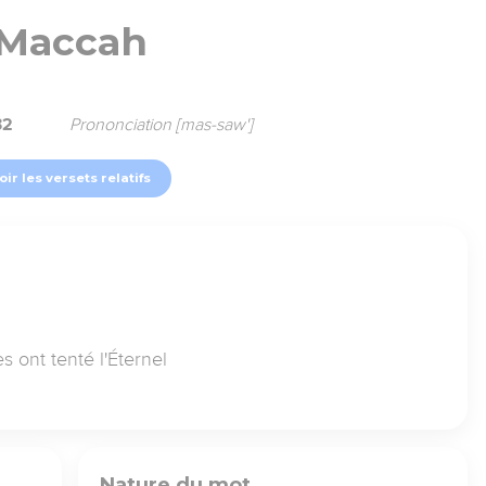
Maccah
32
Prononciation [mas-saw']
oir les versets relatifs
es ont tenté l'Éternel
Nature du mot