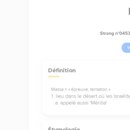
Strong n°045
V
Définition
Massa = « épreuve, tentation »
lieu dans le désert où les Israélit
appelé aussi 'Mériba'
Étymologie