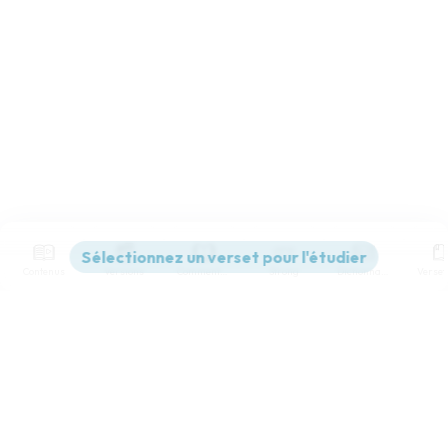
Contenus
Versions
Commentaires
Strong
Dictionnaire
Paramètres de lecture
Afficher les numéros de versets
Mode dyslexique