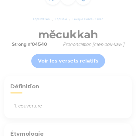
TopChrétien
TopBible
Lexique Hébreu / Grec
mĕcukkah
Strong n°04540
Prononciation [mes-ook-kaw']
Voir les versets relatifs
Définition
couverture
Étymologie