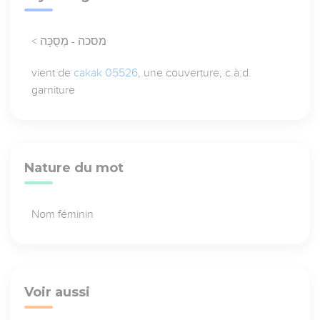
< מסכה - מְסֻכָּה
vient de
cakak 05526
, une couverture, c.à.d.
garniture
Nature du mot
Nom féminin
Voir aussi