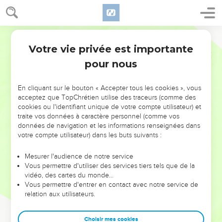
Votre vie privée est importante
pour nous
NE MANQUEZ PAS L’ÉVÉNEMENT
En cliquant sur le bouton « Accepter tous les cookies », vous
DE L’ANNÉE !
acceptez que TopChrétien utilise des traceurs (comme des
cookies ou l'identifiant unique de votre compte utilisateur) et
ET SI LEURS ERREURS POUVAIENT VOUS ÉVITER LES
traite vos données à caractère personnel (comme vos
VOTRES ?
données de navigation et les informations renseignées dans
votre compte utilisateur) dans les buts suivants :
On admire souvent les leaders pour leurs réussites, leur impact,
leur foi ou leur vision. Mais on voit moins les doutes, les erreurs
Mesurer l'audience de notre service
Vous permettre d'utiliser des services tiers tels que de la
et les saisons difficiles qu'ils ont traversés, alors même que ce
vidéo, des cartes du monde…
sont elles qui les ont façonnés.
Vous permettre d'entrer en contact avec notre service de
relation aux utilisateurs.
Dans cette conférence, leaders, entrepreneurs, et responsables
reviennent sur les erreurs marquantes de leur parcours et les
clés pour avancer avec plus de sagesse afin que leurs erreurs
Choisir mes cookies