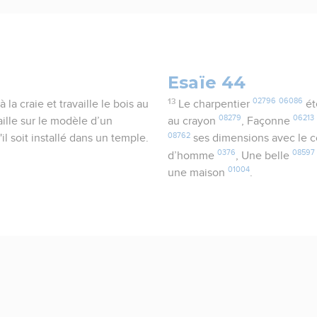
Esaïe 44
13
02796
06086
 la craie et travaille le bois au
Le charpentier
ét
08279
06213
aille sur le modèle d’un
au crayon
, Façonne
08762
l soit installé dans un temple.
ses dimensions avec le
0376
08597
d’homme
, Une belle
01004
une maison
.