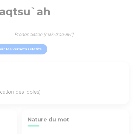
aqtsu`ah
Prononciation [mak-tsoo-aw']
oir les versets relatifs
rication des idoles)
Nature du mot