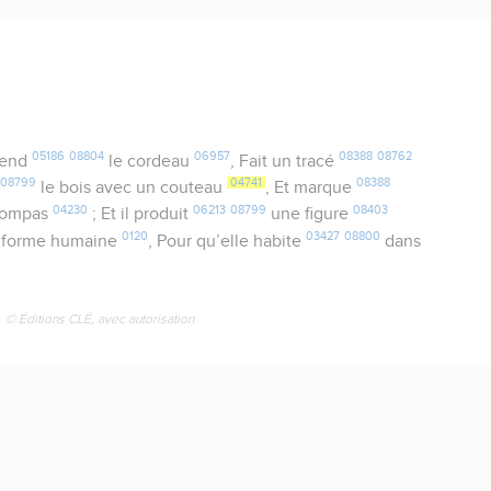
05186
08804
06957
08388
08762
end
le cordeau
, Fait un tracé
08799
04741
08388
le bois avec un couteau
, Et marque
04230
06213
08799
08403
 compas
; Et il produit
une figure
0120
03427
08800
forme humaine
, Pour qu’elle habite
dans
© Éditions CLÉ, avec autorisation