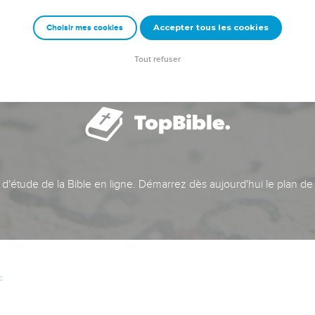
Accepter tous les cookies
Choisir mes cookies
Tout refuser
t d'étude de la Bible en ligne. Démarrez dès aujourd'hui le plan de
c