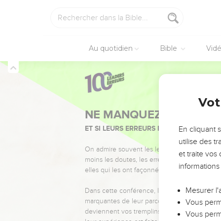
Au quotidien
Bible
Vid
Vot
NE MANQUEZ PAS L’ÉVÉ
ET SI LEURS ERREURS POUVAIENT VOUS 
En cliquant 
utilise des 
On admire souvent les leaders pour leurs réussi
et traite vo
moins les doutes, les erreurs et les saisons di
informations
elles qui les ont façonnés.
Mesurer l'
Dans cette conférence, leaders, entrepreneur
marquantes de leur parcours et les clés pour
Vous perme
deviennent vos tremplins. Que vous guidiez 
Vous perme