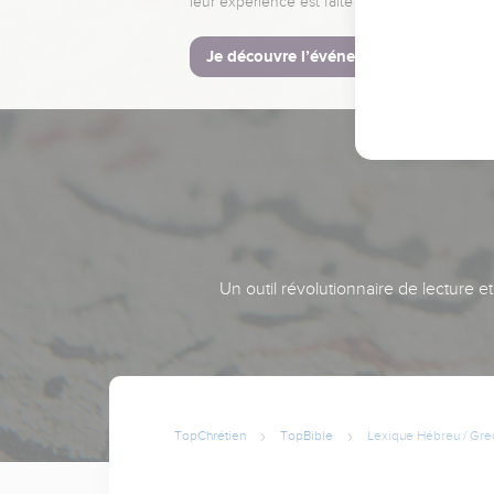
leur expérience est faite pour vous.
Je découvre l’événement
Un outil révolutionnaire de lecture e
TopChrétien
TopBible
Lexique Hébreu / Gre