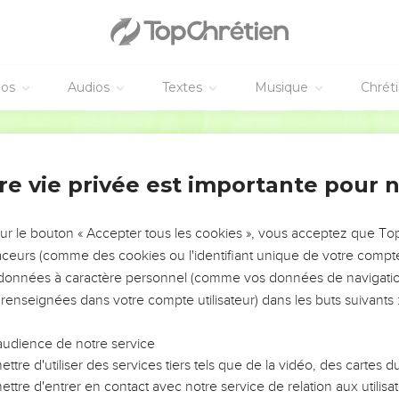
éos
Audios
Textes
Musique
Chrét
re vie privée est importante pour 
NEMENT DE L’ANNÉE !
ÉVITER LES VOTRES ?
sur le bouton « Accepter tous les cookies », vous acceptez que T
traceurs (comme des cookies ou l'identifiant unique de votre compte 
tes, leur impact, leur foi ou leur vision. Mais on voit
s données à caractère personnel (comme vos données de navigatio
fficiles qu'ils ont traversés, alors même que ce sont
 renseignées dans votre compte utilisateur) dans les buts suivants 
audience de notre service
s, et responsables reviennent sur les erreurs
 avancer avec plus de sagesse afin que leurs erreurs
ttre d'utiliser des services tiers tels que de la vidéo, des cartes
un ministère, une équipe, un groupe ou une famille,
ttre d'entrer en contact avec notre service de relation aux utilisat