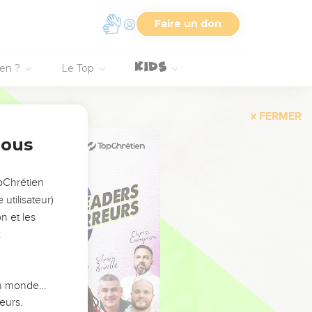
Faire un don
ien ?
Le Top
FERMER
nous
opChrétien
utilisateur)
n et les
:
 du monde…
eurs.