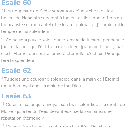
Esaïe 60
7
Les troupeaux de Kédar seront tous réunis chez toi, les
béliers de Nebajoth serviront à ton culte : ils seront offerts en
holocauste sur mon autel et je les accepterai, et j’illuminerai le
temple de ma splendeur.
19
Ce ne sera plus le soleil qui te servira de lumière pendant le
jour, ni la lune qui t'éclairera de sa lueur [pendant la nuit], mais
c’est l'Eternel qui sera ta lumière éternelle, c’est ton Dieu qui
fera ta splendeur.
Esaïe 62
3
Tu seras une couronne splendide dans la main de l'Eternel,
un turban royal dans la main de ton Dieu.
Esaïe 63
12
Où est-il, celui qui envoyait son bras splendide à la droite de
Moïse, qui a fendu l’eau devant eux, se faisant ainsi une
réputation éternelle ?
14
Comme à un troupeau qui gagne la vallée, l'Esprit de