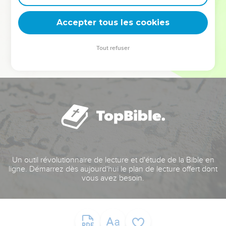
deviennent vos tremplins. Que vous guidiez un ministère, une
équipe, un groupe ou une famille, leur expérience est faite
Accepter tous les cookies
pour vous.
Tout refuser
Je découvre l’événement
Un outil révolutionnaire de lecture et d'étude de la Bible en
ligne. Démarrez dès aujourd'hui le plan de lecture offert dont
vous avez besoin.