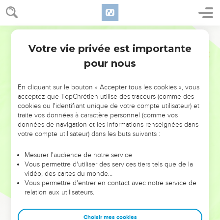
Votre vie privée est importante
pour nous
NE MANQUEZ PAS L’ÉVÉNEMENT
En cliquant sur le bouton « Accepter tous les cookies », vous
DE L’ANNÉE !
acceptez que TopChrétien utilise des traceurs (comme des
cookies ou l'identifiant unique de votre compte utilisateur) et
ET SI LEURS ERREURS POUVAIENT VOUS ÉVITER LES
traite vos données à caractère personnel (comme vos
VOTRES ?
données de navigation et les informations renseignées dans
votre compte utilisateur) dans les buts suivants :
On admire souvent les leaders pour leurs réussites, leur impact,
leur foi ou leur vision. Mais on voit moins les doutes, les erreurs
Mesurer l'audience de notre service
Vous permettre d'utiliser des services tiers tels que de la
et les saisons difficiles qu'ils ont traversés, alors même que ce
vidéo, des cartes du monde…
sont elles qui les ont façonnés.
Vous permettre d'entrer en contact avec notre service de
relation aux utilisateurs.
Dans cette conférence, leaders, entrepreneurs, et responsables
reviennent sur les erreurs marquantes de leur parcours et les
clés pour avancer avec plus de sagesse afin que leurs erreurs
Choisir mes cookies