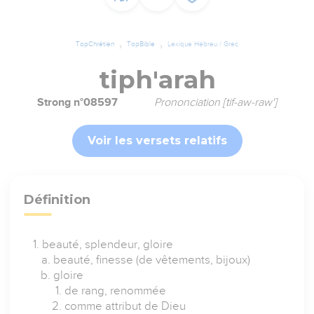
TopChrétien
TopBible
Lexique Hébreu / Grec
tiph'arah
Strong n°08597
Prononciation [tif-aw-raw']
Voir les versets relatifs
Définition
beauté, splendeur, gloire
beauté, finesse (de vêtements, bijoux)
gloire
de rang, renommée
comme attribut de Dieu