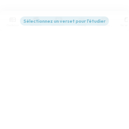
Contenus
Versions
Commentaires
Strong
Dictionnaire
Paramètres de lecture
Afficher les numéros de versets
Mode dyslexique
Désactivé
Simple
Coul
eur
Police d'écriture
Serif
Sans-serif