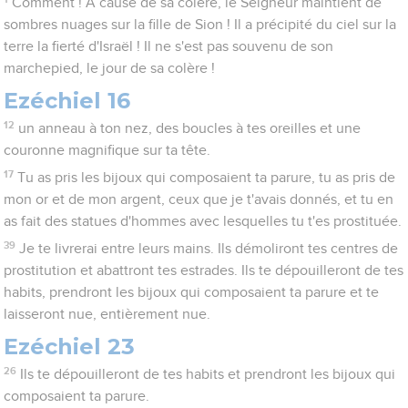
Comment ! A cause de sa colère, le Seigneur maintient de
sombres nuages sur la fille de Sion ! Il a précipité du ciel sur la
terre la fierté d'Israël ! Il ne s'est pas souvenu de son
marchepied, le jour de sa colère !
Ezéchiel 16
12
un anneau à ton nez, des boucles à tes oreilles et une
couronne magnifique sur ta tête.
17
Tu as pris les bijoux qui composaient ta parure, tu as pris de
mon or et de mon argent, ceux que je t'avais donnés, et tu en
as fait des statues d'hommes avec lesquelles tu t'es prostituée.
39
Je te livrerai entre leurs mains. Ils démoliront tes centres de
prostitution et abattront tes estrades. Ils te dépouilleront de tes
habits, prendront les bijoux qui composaient ta parure et te
laisseront nue, entièrement nue.
Ezéchiel 23
26
Ils te dépouilleront de tes habits et prendront les bijoux qui
composaient ta parure.