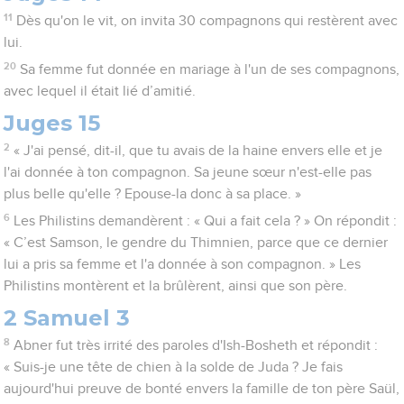
11
Dès qu'on le vit, on invita 30 compagnons qui restèrent avec
lui.
20
Sa femme fut donnée en mariage à l'un de ses compagnons,
avec lequel il était lié d’amitié.
Juges 15
2
« J'ai pensé, dit-il, que tu avais de la haine envers elle et je
l'ai donnée à ton compagnon. Sa jeune sœur n'est-elle pas
plus belle qu'elle ? Epouse-la donc à sa place. »
6
Les Philistins demandèrent : « Qui a fait cela ? » On répondit :
« C’est Samson, le gendre du Thimnien, parce que ce dernier
lui a pris sa femme et l'a donnée à son compagnon. » Les
Philistins montèrent et la brûlèrent, ainsi que son père.
2 Samuel 3
8
Abner fut très irrité des paroles d'Ish-Bosheth et répondit :
« Suis-je une tête de chien à la solde de Juda ? Je fais
aujourd'hui preuve de bonté envers la famille de ton père Saül,