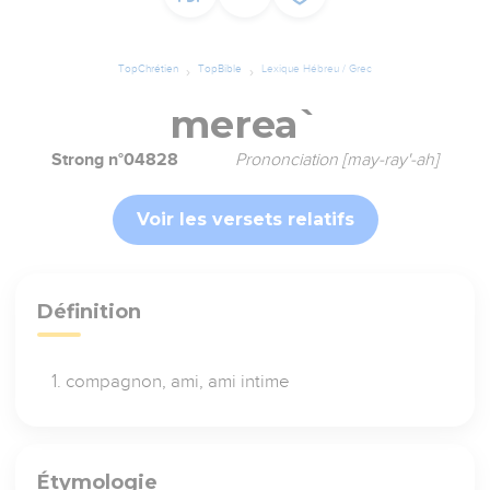
TopChrétien
TopBible
Lexique Hébreu / Grec
merea`
Strong n°04828
Prononciation [may-ray'-ah]
Voir les versets relatifs
Définition
compagnon, ami, ami intime
Étymologie