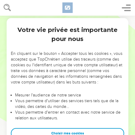
Votre vie privée est importante
pour nous
NE MANQUEZ PAS L’ÉVÉNEMENT
En cliquant sur le bouton « Accepter tous les cookies », vous
DE L’ANNÉE !
acceptez que TopChrétien utilise des traceurs (comme des
cookies ou l'identifiant unique de votre compte utilisateur) et
ET SI LEURS ERREURS POUVAIENT VOUS ÉVITER LES
traite vos données à caractère personnel (comme vos
VOTRES ?
données de navigation et les informations renseignées dans
votre compte utilisateur) dans les buts suivants :
On admire souvent les leaders pour leurs réussites, leur impact,
leur foi ou leur vision. Mais on voit moins les doutes, les erreurs
Mesurer l'audience de notre service
Vous permettre d'utiliser des services tiers tels que de la
et les saisons difficiles qu'ils ont traversés, alors même que ce
vidéo, des cartes du monde…
sont elles qui les ont façonnés.
Vous permettre d'entrer en contact avec notre service de
relation aux utilisateurs.
Dans cette conférence, leaders, entrepreneurs, et responsables
reviennent sur les erreurs marquantes de leur parcours et les
clés pour avancer avec plus de sagesse afin que leurs erreurs
Choisir mes cookies