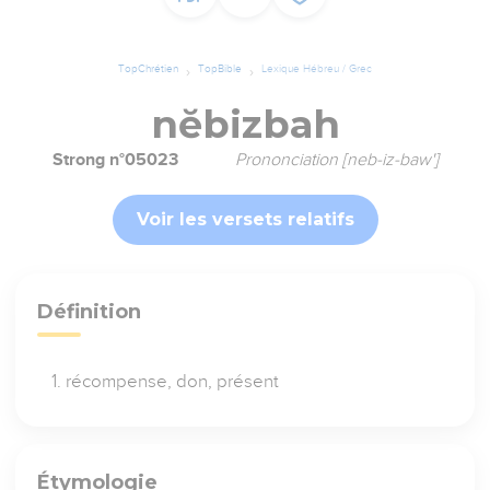
TopChrétien
TopBible
Lexique Hébreu / Grec
nĕbizbah
Strong n°05023
Prononciation [neb-iz-baw']
Voir les versets relatifs
Définition
récompense, don, présent
Étymologie