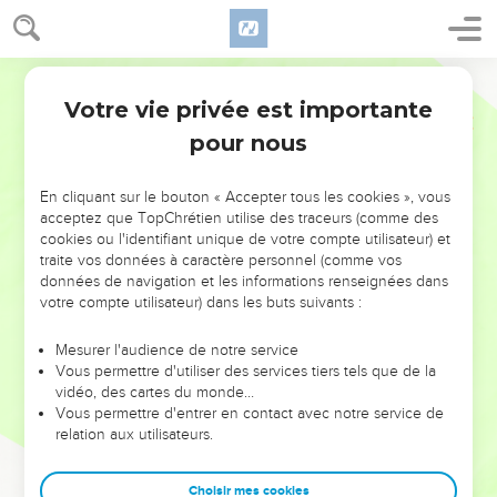
Votre vie privée est importante
pour nous
NE MANQUEZ PAS L’ÉVÉNEMENT
En cliquant sur le bouton « Accepter tous les cookies », vous
DE L’ANNÉE !
acceptez que TopChrétien utilise des traceurs (comme des
cookies ou l'identifiant unique de votre compte utilisateur) et
ET SI LEURS ERREURS POUVAIENT VOUS ÉVITER LES
traite vos données à caractère personnel (comme vos
VOTRES ?
données de navigation et les informations renseignées dans
votre compte utilisateur) dans les buts suivants :
On admire souvent les leaders pour leurs réussites, leur impact,
leur foi ou leur vision. Mais on voit moins les doutes, les erreurs
Mesurer l'audience de notre service
Vous permettre d'utiliser des services tiers tels que de la
et les saisons difficiles qu'ils ont traversés, alors même que ce
vidéo, des cartes du monde…
sont elles qui les ont façonnés.
Vous permettre d'entrer en contact avec notre service de
relation aux utilisateurs.
Dans cette conférence, leaders, entrepreneurs, et responsables
reviennent sur les erreurs marquantes de leur parcours et les
clés pour avancer avec plus de sagesse afin que leurs erreurs
Choisir mes cookies