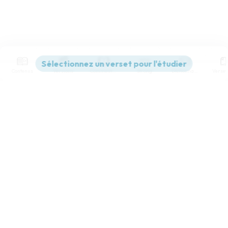
Contenus
Versions
Commentaires
Strong
Dictionnaire
Paramètres de lecture
Afficher les numéros de versets
Mode dyslexique
Désactivé
Simple
Coul
eur
Police d'écriture
Serif
Sans-serif