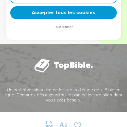
deviennent vos tremplins. Que vous guidiez un ministère, une
équipe, un groupe ou une famille, leur expérience est faite
Accepter tous les cookies
pour vous.
Tout refuser
Je découvre l’événement
Un outil révolutionnaire de lecture et d'étude de la Bible en
ligne. Démarrez dès aujourd'hui le plan de lecture offert dont
vous avez besoin.