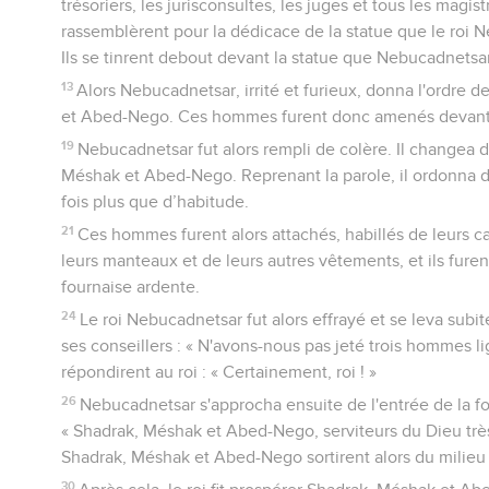
trésoriers, les jurisconsultes, les juges et tous les magis
rassemblèrent pour la dédicace de la statue que le roi 
Ils se tinrent debout devant la statue que Nebucadnetsar
13
Alors Nebucadnetsar, irrité et furieux, donna l'ordre d
et Abed-Nego. Ces hommes furent donc amenés devant l
19
Nebucadnetsar fut alors rempli de colère. Il changea d
Méshak et Abed-Nego. Reprenant la parole, il ordonna de
fois plus que d’habitude.
21
Ces hommes furent alors attachés, habillés de leurs c
leurs manteaux et de leurs autres vêtements, et ils furen
fournaise ardente.
24
Le roi Nebucadnetsar fut alors effrayé et se leva subitem
ses conseillers : « N'avons-nous pas jeté trois hommes lig
répondirent au roi : « Certainement, roi ! »
26
Nebucadnetsar s'approcha ensuite de l'entrée de la fou
« Shadrak, Méshak et Abed-Nego, serviteurs du Dieu très
Shadrak, Méshak et Abed-Nego sortirent alors du milieu
30