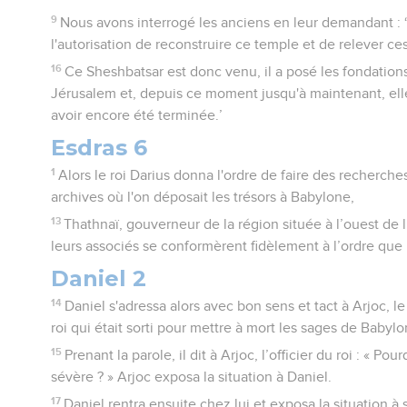
9
Nous avons interrogé les anciens en leur demandant :
l'autorisation de reconstruire ce temple et de relever ce
16
Ce Sheshbatsar est donc venu, il a posé les fondation
Jérusalem et, depuis ce moment jusqu'à maintenant, elle
avoir encore été terminée.’
Esdras 6
1
Alors le roi Darius donna l'ordre de faire des recherch
archives où l'on déposait les trésors à Babylone,
13
Thathnaï, gouverneur de la région située à l’ouest de 
leurs associés se conformèrent fidèlement à l’ordre que l
Daniel 2
14
Daniel s'adressa alors avec bon sens et tact à Arjoc, 
roi qui était sorti pour mettre à mort les sages de Babylo
15
Prenant la parole, il dit à Arjoc, l’officier du roi : « Pour
sévère ? » Arjoc exposa la situation à Daniel.
17
Daniel rentra ensuite chez lui et exposa la situation