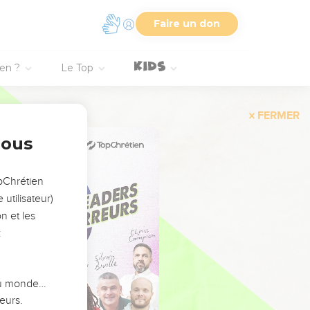
Faire un don
ien ?
Le Top
FERMER
nous
opChrétien
utilisateur)
n et les
:
 du monde…
eurs.