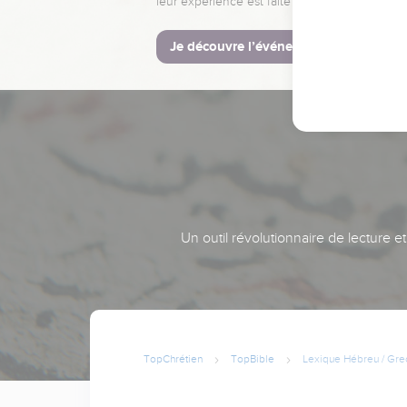
leur expérience est faite pour vous.
Je découvre l’événement
Un outil révolutionnaire de lecture e
TopChrétien
TopBible
Lexique Hébreu / Gre