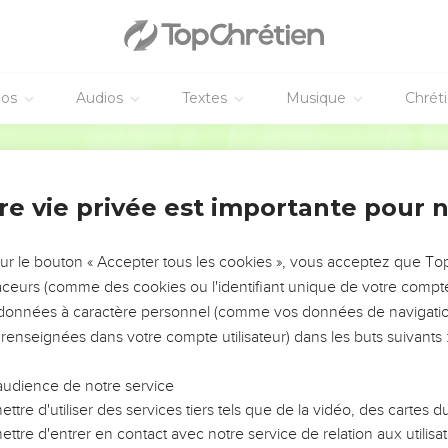
éos
Audios
Textes
Musique
Chrét
re vie privée est importante pour 
NEMENT DE L’ANNÉE !
ÉVITER LES VOTRES ?
sur le bouton « Accepter tous les cookies », vous acceptez que T
traceurs (comme des cookies ou l'identifiant unique de votre compte 
tes, leur impact, leur foi ou leur vision. Mais on voit
s données à caractère personnel (comme vos données de navigatio
fficiles qu'ils ont traversés, alors même que ce sont
 renseignées dans votre compte utilisateur) dans les buts suivants 
audience de notre service
s, et responsables reviennent sur les erreurs
 avancer avec plus de sagesse afin que leurs erreurs
ttre d'utiliser des services tiers tels que de la vidéo, des cartes
un ministère, une équipe, un groupe ou une famille,
ttre d'entrer en contact avec notre service de relation aux utilisat