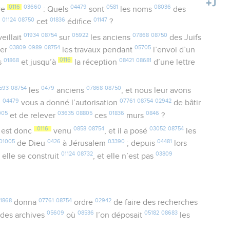
0116
03660
04479
0581
08036
re
: Quels
sont
les noms
des
01124
08750
01836
01147
t
cet
édifice
?
01934
08754
05922
07868
08750
eillait
sur
les anciens
des Juifs
03809
0989
08754
05705
uer
les travaux pendant
l’envoi d’un
01868
0116
08421
08681
s
et jusqu’à
la réception
d’une lettre
593
08754
0479
07868
08750
les
anciens
, et nous leur avons
04479
07761
08754
02942
i
vous a donné l’autorisation
de bâtir
005
03635
08805
01836
0846
et de relever
ces
murs
?
0116
0858
08754
03052
08754
est donc
venu
, et il a posé
les
01005
0426
03390
04481
de Dieu
à Jérusalem
; depuis
lors
5
01124
08732
03809
elle se construit
, et elle n’est pas
1868
07761
08754
02942
donna
ordre
de faire des recherches
05609
08536
05182
08683
des archives
où
l’on déposait
les