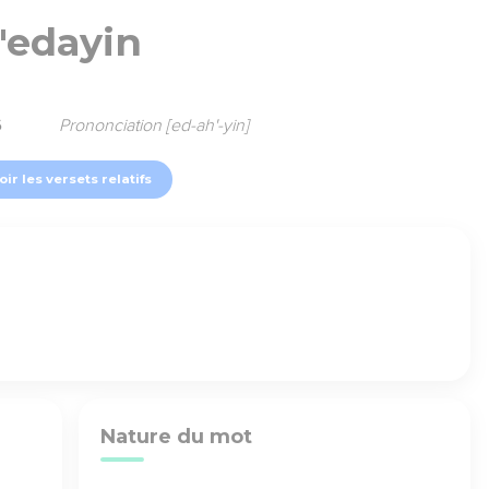
'edayin
6
Prononciation [ed-ah'-yin]
oir les versets relatifs
Nature du mot