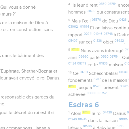
4
0560
08754
Ils leur dirent
enco
 ‘Qui vous a donné
01400
hommes
qui construisen
s murs ?’
5
05870
0426
Mais l’œil
de Dieu
v
s de la maison de Dieu à
03062
01994
.
Et on laissa contin
 est en construction, sans
02941
01946
08748
rapport
à Dariu
05407
01836
05922
sur cet
objet
.
9
0116
07
Nous avons interrogé
es dans le bâtiment des
03660
0560
08754
ainsi
parlé
: Qu
01124
08749
01836
01
cette
maison
l’Euphrate, Shethar-Boznaï et
16
01791
08340
Ce
Scheschbatsar
eur avait envoyé le roi Darius.
0787
fondements
de la maison
0116
05705
0370
jusqu’à
présent
08000
08752
achevée
.
le responsable des gardes du
Esdras 6
ne.
quoi le décret du roi est-il si
1
0116
04430
0
Alors
le roi
Darius
01240
08745
01005
dans la maison
01596
0895
trésors
à Babylone
.
 à ses compagnons Hanania,