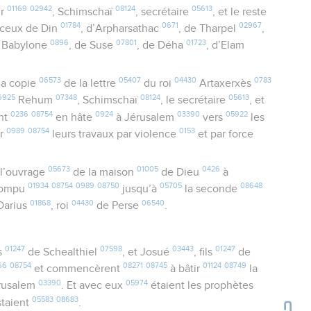
01169
02942
08124
05613
ur
, Schimschaï
, secrétaire
, et le reste
01784
0671
02967
 ceux de Din
, d’Arpharsathac
, de Tharpel
,
0896
07801
01723
e Babylone
, de Suse
, de Déha
, d’Elam
06573
05407
04430
0783
la copie
de la lettre
du roi
Artaxerxès
6925
07348
08124
05613
Rehum
, Schimschaï
, le secrétaire
, et
0236
08754
0924
03390
05922
ent
en hâte
à Jérusalem
vers
les
0989
08754
0153
er
leurs travaux par violence
et par force
05673
01005
0426
l’ouvrage
de la maison
de Dieu
à
01934
08754
0989
08750
05705
08648
errompu
jusqu’à
la seconde
01868
04430
06540
Darius
, roi
de Perse
.
01247
07598
03443
01247
ls
de Schealthiel
, et Josué
, fils
de
66
08754
08271
08745
01124
08749
et commencèrent
à bâtir
la
03390
05974
rusalem
. Et avec eux
étaient les prophètes
05583
08683
istaient
.