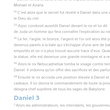
Mishaël et Azaria.
19
C’est alors que le secret fut révélé à Daniel dans une v
le Dieu du ciel
25
Arjoc conduisit aussitôt Daniel devant le roi et lui dit :
de Juda un homme qui fera connaître l'explication au roi
35
Le fer, l'argile, le bronze, l'argent et l'or ont alors été
devenus pareils à la bale qui s'échappe d'une aire de bat
emportés et on n’a plus trouvé aucune trace d’eux. Quant
la statue, elle est devenue une grande montagne et a rem
46
Alors le roi Nebucadnetsar tomba le visage contre ter
Daniel. Il ordonna qu'on offre des sacrifices et des par
48
Ensuite le roi accorda une position élevée à Daniel et
cadeaux. Il lui donna le commandement de toute la prov
désigna chef suprême de tous les sages de Babylone.
Daniel 3
3
Alors les administrateurs, les intendants, les gouverneur