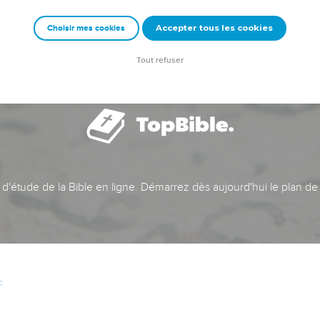
Accepter tous les cookies
Choisir mes cookies
Tout refuser
t d'étude de la Bible en ligne. Démarrez dès aujourd'hui le plan de
c