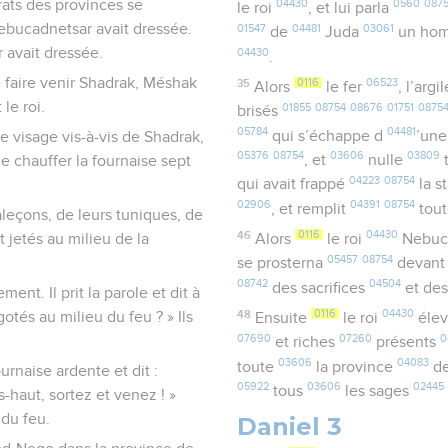
trats des provinces se
04430
0560
087
le roi
, et lui parla
Nebucadnetsar avait dressée.
01547
04481
03061
de
Juda
un ho
 avait dressée.
04430
.
e faire venir Shadrak, Méshak
35
0116
06523
Alors
le fer
, l’argi
e roi.
01855
08754
08676
01751
0875
brisés
05784
04481
qui s’échappe d
’une
e visage vis-à-vis de Shadrak,
05376
08754
03606
03809
, et
nulle
 chauffer la fournaise sept
04223
08754
qui avait frappé
la s
02906
04391
08754
, et remplit
tou
aleçons, de leurs tuniques, de
46
0116
04430
t jetés au milieu de la
Alors
le roi
Nebuc
05457
08754
se prosterna
devant
08742
04504
des sacrifices
et de
ent. Il prit la parole et dit à
48
0116
04430
otés au milieu du feu ? » Ils
Ensuite
le roi
éle
07690
07260
0
et riches
présents
03606
04083
toute
la province
de
rnaise ardente et dit :
05922
03606
02445
tous
les sages
-haut, sortez et venez ! »
 du feu.
Daniel 3