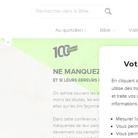
Au quotidien
Bible
Vid
Vot
NE MANQUEZ PAS L’ÉVÉ
ET SI LEURS ERREURS POUVAIENT VOUS 
En cliquant 
utilise des 
On admire souvent les leaders pour leurs réussi
et traite vo
moins les doutes, les erreurs et les saisons di
informations
elles qui les ont façonnés.
Mesurer l'
Dans cette conférence, leaders, entrepreneur
marquantes de leur parcours et les clés pour
Vous perme
deviennent vos tremplins. Que vous guidiez 
Vous perme