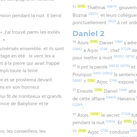
13
0116
08674
Thathnaï
, gouver
08370
Boznaï
, et leurs collègu
ision pendant la nuit. Il bénit
0629
ponctuellement
à cet ord
Daniel 2
 « J'ai trouvé parmi les exilés
. »
14
0116
01841
Alors
Daniel
s’adr
 pulvérisés ensemble, et ils sont
02942
0746
07229
à Arjoc
, chef
d
tage en été : le vent les a
06992
08742
pour mettre à mort
 à la pierre qui avait frappé
15
06032
08750
Il prit la parole
et 
pli toute la terre.
04101
05922
Pourquoi
la senten
re et se prosterna devant
08683
0116
0746
?
Arjoc
exposa
fums en son honneur.
17
0116
01841
Ensuite
Daniel
alla
 lui fit de nombreux et grands
04406
de cette affaire
Hanania
ince de Babylone et le
02269
,
19
0116
07328
Alors
le secret
fu
03916
0116
pendant la nuit
. Et
D
s, les conseillers, les
25
0116
0746
059
Arjoc
conduisit