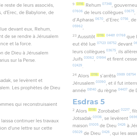
9
0116
07348
e reste de leurs associés,
Rehum
, gouverne
07606
03675
s, d'Erec, de Babylone, de
de leurs collègues
,
0670
0756
d’Apharas
, d’Erec
, d
05962
,
té lue devant eux, Rehum,
23
0116
04481
01768
ent de se rendre à Jérusalem
Aussitôt
que 
07123
08752
0
ence et la force.
eut été lue
devant
03675
leurs collègues
, ils allèr
son de Dieu à Jérusalem
03062
01994
Juifs
,
et firent cess
rius sur la Perse.
02429
.
24
0116
0989
08754
Alors
s’arrêta
tsadak, se levèrent et
03390
Jérusalem
, et il fut int
alem. Les prophètes de Dieu
08140
04437
année
du règne
de 
Esdras 5
hommes qui reconstruisaient
2
0116
02217
Alors
Zorobabel
, fi
03136
069
Jotsadak
, se levèrent
 laissa continuer les travaux
01005
0426
maison
de Dieu
à Jé
ion d'une lettre sur cette
05029
0426
de Dieu
, qui les ass