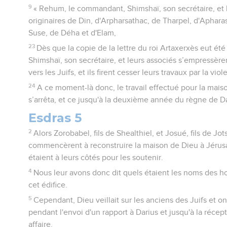
9
« Rehum, le commandant, Shimshaï, son secrétaire, et l
originaires de Din, d'Arpharsathac, de Tharpel, d'Aphara
Suse, de Déha et d'Elam,
23
Dès que la copie de la lettre du roi Artaxerxès eut é
Shimshaï, son secrétaire, et leurs associés s’empressèr
vers les Juifs, et ils firent cesser leurs travaux par la viol
24
A ce moment-là donc, le travail effectué pour la mai
s’arrêta, et ce jusqu'à la deuxième année du règne de Da
Esdras 5
2
Alors Zorobabel, fils de Shealthiel, et Josué, fils de Jo
commencèrent à reconstruire la maison de Dieu à Jérus
étaient à leurs côtés pour les soutenir.
4
Nous leur avons donc dit quels étaient les noms des 
cet édifice.
5
Cependant, Dieu veillait sur les anciens des Juifs et on
pendant l'envoi d'un rapport à Darius et jusqu'à la récept
affaire.