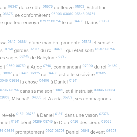
06347
05675
05103
neur
de ce côté
du fleuve
, Schethar-
03675
06903
03660
05648
08754
es
, se conformèrent
07972
08754
04430
01868
re que leur envoya
le roi
Darius
.
08421
08684
05843
essa
d’une manière prudente
et sensée
01768
02877
04430
05312
08754
es
gardes
du roi
, qui était sorti
02445
0895
les sages
de Babylone
.
0560
08750
0746
07990
04430
dit
à Arjoc
, commandant
du roi
:
01882
04481
06925
04430
02685
ce
du
roi
est-elle si sévère
03046
08684
04406
01841
la chose
à Daniel
.
0236
08754
01005
03046
08684
dans sa maison
, et il instruisit
02608
04333
05839
, Mischaël
et Azaria
, ses compagnons
01541
08752
01841
02376
t révélé
à Daniel
dans une vision
01841
01289
08745
0426
08065
aniel
bénit
le Dieu
des cieux
.
54
08684
0927
08726
01841
06925
promptement
Daniel
devant