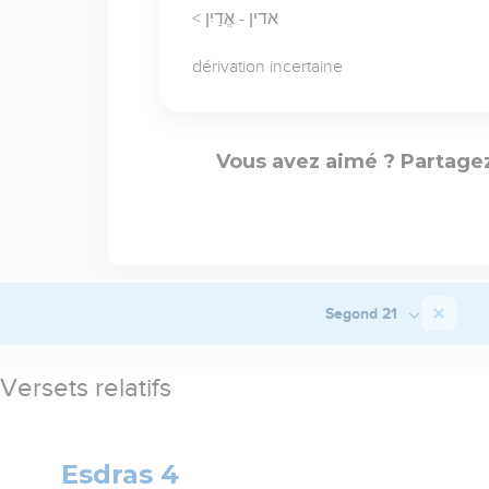
< אדין - אֱדַיִן
dérivation incertaine
Vous avez aimé ? Partagez
Segond 21
Versets relatifs
Esdras 4