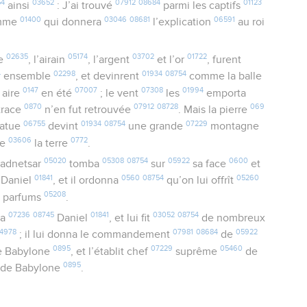
54
03652
07912
08684
01123
ainsi
: J’ai trouvé
parmi les captifs
01400
03046
08681
06591
mme
qui donnera
l’explication
au roi
02635
05174
03702
01722
le
, l’airain
, l’argent
et l’or
, furent
4
02298
01934
08754
ensemble
, et devinrent
comme la balle
0147
07007
07308
01994
 aire
en été
; le vent
les
emporta
0870
07912
08728
069
trace
n’en fut retrouvée
. Mais la pierre
06755
01934
08754
07229
tatue
devint
une grande
montagne
03606
0772
te
la terre
.
05020
05308
08754
05922
0600
adnetsar
tomba
sur
sa face
et
01841
0560
08754
05260
 Daniel
, et il ordonna
qu’on lui offrît
05208
s parfums
.
07236
08745
01841
03052
08754
va
Daniel
, et lui fit
de nombreux
4978
07981
08684
05922
; il lui donna le commandement
de
0895
07229
05460
 Babylone
, et l’établit chef
suprême
de
0895
de Babylone
.